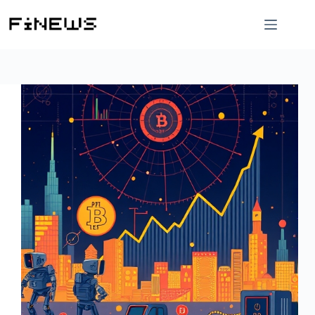
跳
至
主
要
內
容