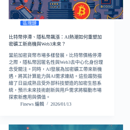
區塊鏈
比特幣停滯、隱私幣飆漲：AI熱潮如何重塑加
密礦工新商機與Web3未來？
當前加密貨幣市場多樣發展，比特幣價格停滯
之際，隱私幣因匿名性與Web3去中心化身份理
念受關注。同時，AI發展為加密礦工帶來新機
遇，將其計算能力與AI需求連結。這些趨勢描
繪了日益成熟且受外部科技塑造的加密生態系
統，預示未來技術創新與用戶需求將驅動市場
探索新應用與價值。
Finews 編輯
2026/01/13