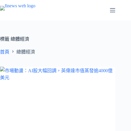
跳
至
主
要
內
容
標籤
總體經濟
首頁
總體經濟