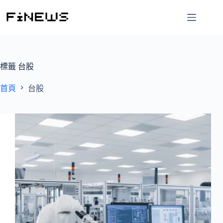
跳
至
主
要
內
容
標籤
台股
首頁
台股