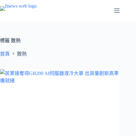
跳
至
主
要
內
容
標籤
散熱
首頁
散熱