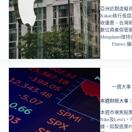
亞洲近期虛擬
Kakao執行長
收優惠、台灣
數位資產保管服
Metaplane
Finews 
一週大事
本週財經大事
本週市場焦點
Nike及Lev
據，如製造業P