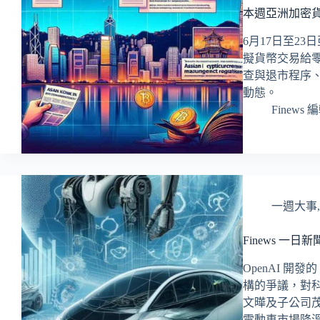
本週亞洲加密貨
6月17日至2
擬貨幣交易給
查與退市程序
動態。
Finews 
一週大事
Finews 一日新聞
OpenAI 開
構的爭議，對
文曄及子公司茂宣取得 
電動車市場降溫