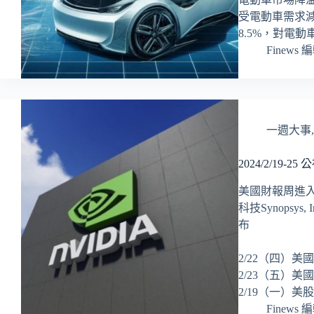
受電動車需求減
8.5%，對電
Finews 
一週大事
2024/2/19
美國財報周進
科技Synopsys
布
2/22（四）美
2/23（五）
2/19（一）
Finews 