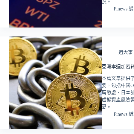
況。
Finews 
一週大事
亞洲本週加密貨幣
本篇文章提供了
要，包括中國
厲懲處、日本
虛擬資產風險
憂。
Finews 