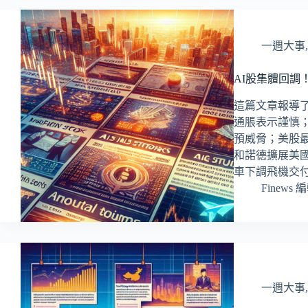
一週大事
AI股集體回調
這篇文章報導
通脹表示謹慎
預威脅；美股
和諾德擴展美
車下調飛機交
Finews 
一週大事