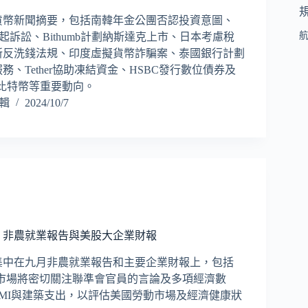
貨幣新聞摘要，包括南韓年金公團否認投資意圖、
提起訴訟、Bithumb計劃納斯達克上市、日本考慮稅
新反洗錢法規、印度虛擬貨幣詐騙案、泰國銀行計劃
務、Tether協助凍結資金、HSBC發行數位債券及
t增持比特幣等重要動向。
編輯
2024/10/7
：非農就業報告與美股大企業財報
集中在九月非農就業報告和主要企業財報上，包括
i's。市場將密切關注聯準會官員的言論及多項經濟數
MI與建築支出，以評估美國勞動市場及經濟健康狀