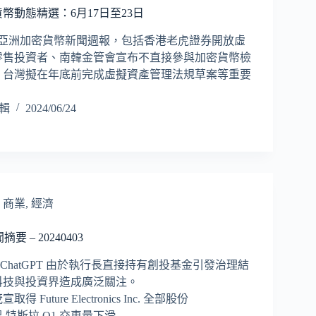
幣動態精選：6月17日至23日
3日亞洲加密貨幣新聞週報，包括香港老虎證券開放虛
零售投資者、南韓金管會宣布不直接參與加密貨幣檢
、台灣擬在年底前完成虛擬資產管理法規草案等重要
編輯
2024/06/24
,
商業
,
經濟
摘要 – 20240403
發的 ChatGPT 由於執行長直接持有創投基金引發治理結
科技與投資界造成廣泛關注。
Future Electronics Inc. 全部股份
 特斯拉 Q1 交車量下滑