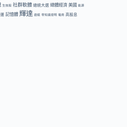
規
社群軟體
總體經濟
美國
總統大選
生技股
能源
輝達
記憶體
航運
高股息
遊艇
零知識證明
電商