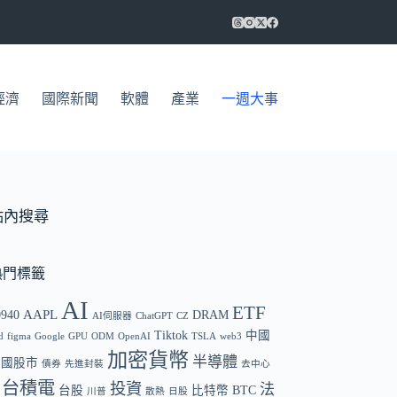
經濟
國際新聞
軟體
產業
一週大事
站內搜尋
熱門標籤
AI
ETF
AAPL
0940
DRAM
AI伺服器
ChatGPT
CZ
Tiktok
中國
d
figma
Google
GPU
ODM
OpenAI
TSLA
web3
加密貨幣
半導體
中國股市
債券
先進封裝
去中心
台積電
投資
法
台股
比特幣 BTC
川普
散熱
日股