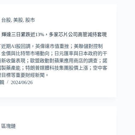
,
台股
,
美股
,
股市
！輝達三日累跌近13%，多家芯片公司高管減持套現
了近期AI股回調，英偉達市值重挫；美聯儲對控制
；金價與比特幣市場動向；日元匯率與日本政府的干
最新收盤表現；歐盟啟動對蘋果應用商店的調查；諾
國製藥產能；特朗普媒體科技集團股價上漲；空中客
付目標等重要財經新聞。
編輯
2024/06/26
,
區塊鏈