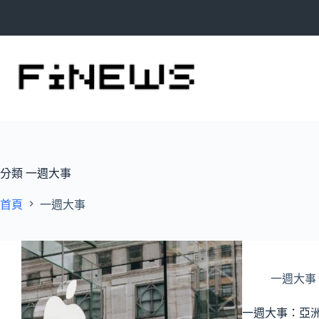
跳
至
主
要
內
容
分類
一週大事
首頁
一週大事
一週大事
一週大事：亞