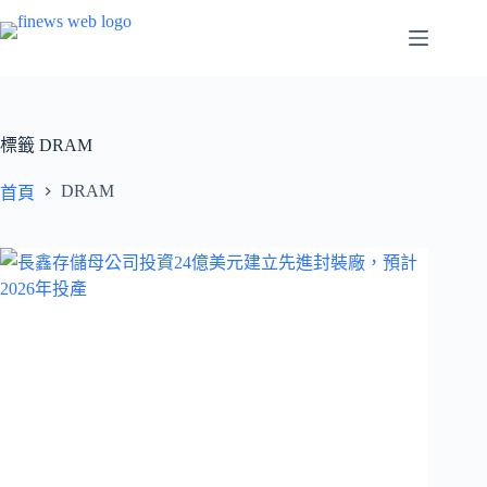
跳
至
主
要
內
容
標籤
DRAM
DRAM
首頁