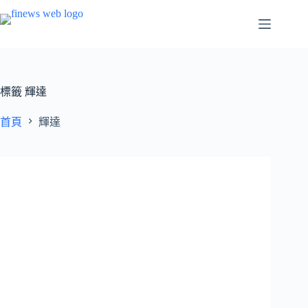
跳
至
主
要
內
容
標籤
輝達
首頁
輝達