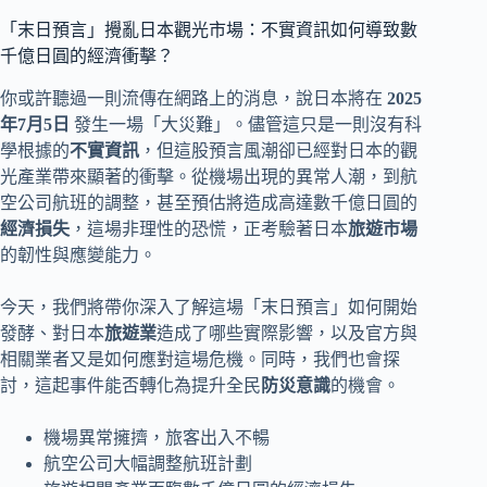
「末日預言」攪亂日本觀光市場：不實資訊如何導致數
千億日圓的經濟衝擊？
你或許聽過一則流傳在網路上的消息，說日本將在
2025
年7月5日
發生一場「大災難」。儘管這只是一則沒有科
學根據的
不實資訊
，但這股預言風潮卻已經對日本的觀
光產業帶來顯著的衝擊。從機場出現的異常人潮，到航
空公司航班的調整，甚至預估將造成高達數千億日圓的
經濟損失
，這場非理性的恐慌，正考驗著日本
旅遊市場
的韌性與應變能力。
今天，我們將帶你深入了解這場「末日預言」如何開始
發酵、對日本
旅遊業
造成了哪些實際影響，以及官方與
相關業者又是如何應對這場危機。同時，我們也會探
討，這起事件能否轉化為提升全民
防災意識
的機會。
機場異常擁擠，旅客出入不暢
航空公司大幅調整航班計劃