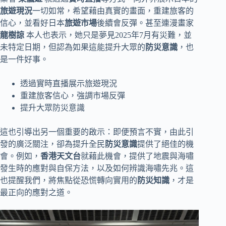
旅遊現況
一切如常，希望藉由真實的畫面，重建旅客的
信心，並看好日本
旅遊市場
後續會反彈。甚至連漫畫家
龍樹諒
本人也表示，她只是夢見2025年7月有災難，並
未特定日期，但認為如果這能提升大眾的
防災意識
，也
是一件好事。
透過實時直播展示旅遊現況
重建旅客信心，強調市場反彈
提升大眾防災意識
這也引導出另一個重要的啟示：即便預言不實，由此引
發的廣泛關注，卻為提升全民
防災意識
提供了絕佳的機
會。例如，
香港天文台
就藉此機會，提供了地震與海嘯
發生時的應對與自保方法，以及如何辨識海嘯先兆。這
也提醒我們，將焦點從恐慌轉向實用的
防災知識
，才是
最正向的應對之道。