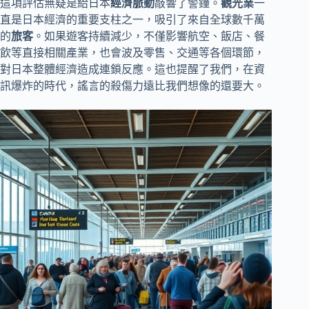
這項評估無疑是給日本
經濟脈動
敲響了警鐘。
觀光業
一
直是日本經濟的重要支柱之一，吸引了來自全球數千萬
的
旅客
。如果遊客持續減少，不僅影響航空、飯店、餐
飲等直接相關產業，也會波及零售、交通等各個環節，
對日本整體經濟造成連鎖反應。這也提醒了我們，在資
訊爆炸的時代，謠言的殺傷力遠比我們想像的還要大。