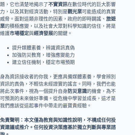
題，它也清楚地揭示了
不實資訊
在數位時代的巨大影響
力，以及其對經濟活動，特別是
觀光業
可能造成的真實
威脅。面對這類非理性的因素，政府的即時闢謠、
旅遊
業
的積極應變，以及社會大眾對科學知識的信任，將是
維護
市場穩定
與
經濟發展
的關鍵。
提升媒體素養，辨識資訊真偽
加強防災教育，增強應變能力
建立信任機制，穩定市場預期
身為資訊接收者的你我，更應具備媒體素養，學會辨別
資訊的真偽，不輕信未經證實的謠言。同時，我們也能
將此次事件，視為一個提升自身
防災意識
的機會，為不
可預測的未來做好準備。從危機中學習並成長，這才是
我們應該從這起事件中帶走的最寶貴經驗。
免責聲明：本文僅為教育與知識性說明，不構成任何投
資建議或推介。任何投資決策應基於獨立判斷與專業諮
詢。