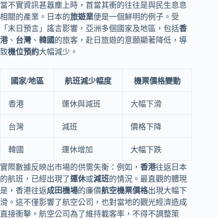
當不實資訊甚囂塵上時，首當其衝的往往是與民生息息
相關的產業。日本的
旅遊業
便是一個鮮明的例子。受
「末日預言」謠言影響，亞洲多個國家及地區，包括
香
港
、
台灣
、
韓國
的旅客，赴日旅遊的意願顯著降低，導
致
機位預約
大幅減少。
國家/地區
航班減少幅度
機票價格變動
香港
運休與減班
大幅下滑
台灣
減班
價格下降
韓國
運休增加
大幅下跌
實際數據反映出市場的供需失衡：例如，
香港
往返日本
的航班，已經出現了
運休
或
減班
的情況。最直觀的體現
是，香港往返
成田機場
的廉價
航空機票價格
出現大幅下
滑。這不僅影響了航空公司，也對當地的觀光經濟造成
直接衝擊。航空公司為了維持載客率，不得不調整策