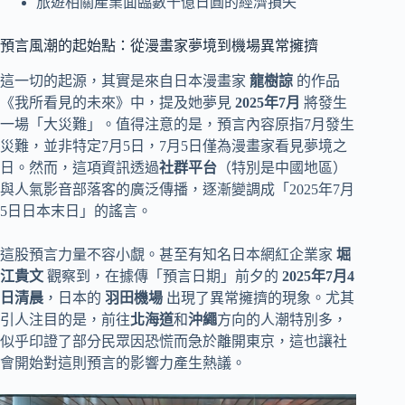
旅遊相關產業面臨數千億日圓的經濟損失
預言風潮的起始點：從漫畫家夢境到機場異常擁擠
這一切的起源，其實是來自日本漫畫家
龍樹諒
的作品
《我所看見的未來》中，提及她夢見
2025年7月
將發生
一場「大災難」。值得注意的是，預言內容原指7月發生
災難，並非特定7月5日，7月5日僅為漫畫家看見夢境之
日。然而，這項資訊透過
社群平台
（特別是中國地區）
與人氣影音部落客的廣泛傳播，逐漸變調成「2025年7月
5日日本末日」的謠言。
這股預言力量不容小覷。甚至有知名日本網紅企業家
堀
江貴文
觀察到，在據傳「預言日期」前夕的
2025年7月4
日清晨
，日本的
羽田機場
出現了異常擁擠的現象。尤其
引人注目的是，前往
北海道
和
沖繩
方向的人潮特別多，
似乎印證了部分民眾因恐慌而急於離開東京，這也讓社
會開始對這則預言的影響力產生熱議。