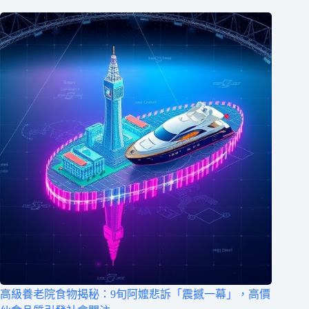
高級養老院食物揭秘：9旬阿嬤悲訴「震撼一幕」，高價