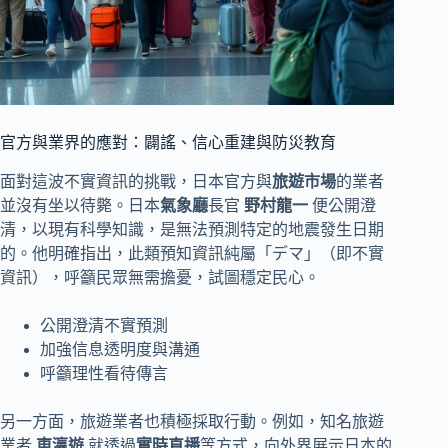
官方與業界的應對：闢謠、信心重建與防災教育
面對這波不實資訊的挑戰，日本官方與
旅遊市場
的業者
並沒有坐以待斃。日本
氣象廳
長官
野村龍一
便公開澄
清，以現有科學知識，是無法預測特定的地震發生日期
的。他明確指出，此類預知資訊純屬「デマ」（即不實
資訊），呼籲民眾無需擔憂，試圖穩定民心。
公開澄清不實預測
加強信息透明度與溝通
呼籲理性看待傳言
另一方面，旅遊業者也積極採取行動。例如，知名旅遊
業者
東瀛遊
就透過
實時直播
等方式，向外界展示日本的