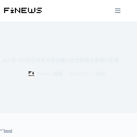
跳
至
主
要
內
容
2025年7月5日日本末日預言揭示恐慌對觀光產業的影響
Finews 編輯
2025/07/5
台股
“`html