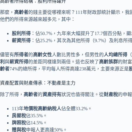
高齡者所得結構：股利所得躍升
那麼，
高齡者
的錢主要從哪裡來呢？111年財政部統計顯示，我國有
他們的所得來源越來越多元，其中：
股利所得
：佔50.7%，九年來大幅提升了17.7個百分點，
薪資所得
：佔25.2%，其次為其他所得（9.7%）及利息所得
儘管有
所得者
的
高齡女性
人數比男性多，但男性的
人均總所得
（
利
與
薪資所得
的差距同樣達到兩倍。這也反映了
高齡族群
的財富
齡者
74%的總所得，平均每人所得高達238萬元，主要來源正是
資產配置與財產傳承：不動產是主力
除了所得，
高齡者
的
資產持有
狀況也值得關注。從
財產稅
的申報
113年
地價稅高齡納稅人
佔全體33.2%。
房屋稅
佔35.5%。
牌照稅
佔14.5%。
贈與稅
申報人更高達50%。