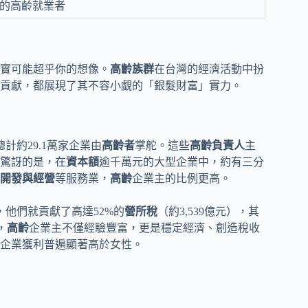
的高齡就業者
實可能超乎你的想像。
高齡族群
在台灣的經濟活動中扮
貢獻，都展現了其不容小覷的「銀髮財富」實力。
總計約29.1萬家企業由
高齡者
掌舵。這些
高齡負責人
主
驚訝的是，在
資本額
逾千萬元的大型企業中，約有三分
開發與經營
等服務業，
高齡
企業主的比例更高。
，他們就貢獻了高達52%的
營所稅
（約3,539億元），其
，
高齡
企業主不僅經驗豐富，更是穩定經濟、創造稅收
企業獲利普遍顯著高於女性。