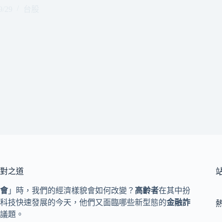
9/29
台股
對之道
會
」時，我們的經濟樣貌會如何改變？
高齡者
在其中扮
科技快速發展的今天，他們又面臨哪些新型態的
金融詐
議題。