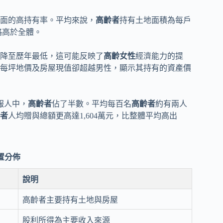
面的高持有率。平均來說，
高齡者
持有土地面積為每戶
也略高於全體。
降至歷年最低，這可能反映了
高齡女性
經濟能力的提
每坪地價及房屋現值卻超越男性，顯示其持有的資產價
報人中，
高齡者
佔了半數。平均每百名
高齡者
約有兩人
者
人均贈與總額更高達1,604萬元，比整體平均高出
置分佈
說明
高齡者主要持有土地與房屋
股利所得為主要收入來源