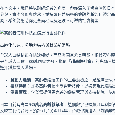
在本文中，我們將以財經記者的角度，帶你深入了解台灣與日本
參與、資產分佈與傳承，並揭露日益猖獗的
金融詐騙
如何鎖定
高
網，希望能幫助你更全面地理解這波不可逆的社會轉型。
高齡化加速：勞動力結構與就業新常態
全球人口結構正在快速轉變，而亞洲國家尤其明顯。根據資料顯示
是全球人口逾4,000萬國家之冠，堪稱「
超高齡社會
」的先驅。
選擇繼續投入職場。
勞動力延續：
高齡者繼續工作的主要動機之一是經濟需求
技能轉換：
許多高齡者積極學習新技能，以適應現代職場
健康管理：
企業需提供更完善的健康管理與支持措施，以
日本目前有高達930萬名
高齡就業者
，這個數字已連續21年創新
反映在我們台灣。預計到了民國114年，台灣也將邁入「
超高齡