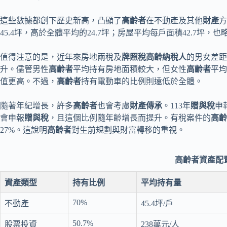
這些數據都創下歷史新高，凸顯了
高齡者
在不動產及其他
財產
方
45.4坪，高於全體平均的24.7坪；房屋平均每戶面積42.7坪，
值得注意的是，近年來房地兩稅及
牌照稅高齡納稅人
的男女差距
升。儘管男性
高齡者
平均持有房地面積較大，但女性
高齡者
平均
值更高。不過，
高齡者
持有電動車的比例則遠低於全體。
隨著年紀增長，許多
高齡者
也會考慮
財產傳承
。113年
贈與稅
申
會申報
贈與稅
，且這個比例隨年齡增長而提升。有稅案件的
高齡
27%。這說明
高齡者
對生前規劃與財富轉移的重視。
高齡者資產配
資產類型
持有比例
平均持有量
70%
不動產
45.4坪/戶
50.7%
股票投資
238萬元/人