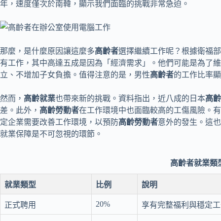
年，速度僅次於南韓，顯示我們面臨的挑戰非常急迫。
那麼，是什麼原因讓這麼多
高齡者
選擇繼續工作呢？根據衛福部1
有工作，其中高達五成是因為「經濟需求」。他們可能是為了維
立、不增加子女負擔。值得注意的是，男性
高齡者
的工作比率顯
然而，
高齡就業
也帶來新的挑戰。資料指出，近八成的日本
高齡
差。此外，
高齡勞動者
在工作環境中也面臨較高的工傷風險。有
定企業需要改善工作環境，以預防
高齡勞動者
意外的發生。這也
就業保障是不可忽視的環節。
高齡者就業類
就業類型
比例
說明
20%
正式聘用
享有完整福利與穩定工