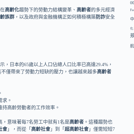
0
在
高齡化
趨勢下的勞動力結構變革、
高齡者
的多元經濟
Fe
齡族群
，以及政府與金融機構正如何積極構築
防詐
安全
化
，日本的65歲以上人口佔總人口比率已高達29.4%，
這不僅帶來了勞動力短缺的壓力，也讓越來越多
高齡者
。
需求。
維持高齡勞動者的工作效率。
高，意味著每7名勞工中就有1名是
高齡者
。這種趨勢也
社會
」，而從「
高齡社會
」到「
超高齡社會
」僅需短短7