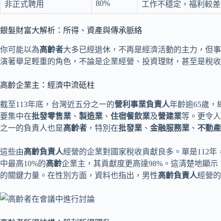
80%
非正式聘用
工作不穩定，福利較差
銀髮財富大解析：所得、資產與傳承脈絡
你可能以為
高齡者
大多已經退休，不再是經濟活動的主力，但事
演著舉足輕重的角色，不論是企業經營、投資理財，甚至是稅收
高齡企業主：經濟中流砥柱
截至113年底，台灣近五分之一的
營利事業負責人
年齡逾65歲，
要集中在
批發零售業
、
製造業
、
住宿餐飲業
及
營建業
等。更令人
之一的負責人也是
高齡者
，特別在
批發業
、
金融服務業
、
不動產
這些由
高齡負責人
經營的企業對國家稅收貢獻良多。單是112年
中最高10%的
高齡
企業主，其貢獻度更高達98%。這清楚地顯示
的關鍵力量。在性別方面，資料也指出，男性
高齡負責人
經營的