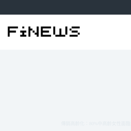
跳
至
主
要
內
容
傳銷高齡化：80%中高齡女性面