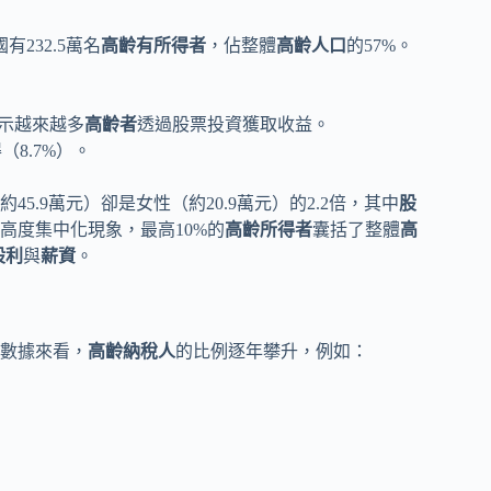
232.5萬名
高齡有所得者
，佔整體
高齡人口
的57%。
顯示越來越多
高齡者
透過股票投資獲取收益。
（8.7%）。
約45.9萬元）卻是女性（約20.9萬元）的2.2倍，其中
股
高度集中化現象，最高10%的
高齡所得者
囊括了整體
高
股利
與
薪資
。
數據來看，
高齡納稅人
的比例逐年攀升，例如：