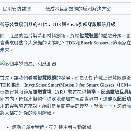
民用安防監控
低成本且高效能的感測解決方案
智慧裝置感測器的AI化：TDK與Bosch引領穿戴體驗升級
除了底層的晶片製造和材料創新，終端
智慧裝置
的體驗升級，更
會帶來哪些令人驚豔的功能呢？
TDK
和
Bosch Sensortec
這兩家
未來。
首先，讓我們看看
智慧眼鏡
的發展。你是否期待戴上智慧眼鏡後
TDK
推出了
InvenSense SmartMotion® for Smart Glasses（I
器為智慧眼鏡及
擴增實境（AR）
裝置提供
精準、反應靈敏且具
部方向，確保虛擬物件穩定地疊加在現實世界中，還能以
超低功
用的穿戴裝置來說，絕對是至關重要的優勢。想像一下，透過簡
將大幅提升你的使用體驗。
運動追蹤更精確，提升使用者互動體驗