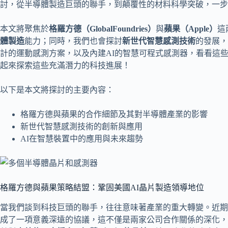
討，從半導體製造巨頭的聯手，到顛覆性的材料科學突破，一步
本文將聚焦於
格羅方德（GlobalFoundries）
與
蘋果（Apple）
這
體製造
能力；同時，我們也會探討
新世代智慧感測技術
的發展，
計的運動感測方案，以及內建AI的智慧可程式感測器，看看這
起來探索這些充滿潛力的科技進展！
以下是本文將探討的主要內容：
格羅方德與蘋果的合作細節及其對半導體產業的影響
新世代智慧感測技術的創新與應用
AI在智慧裝置中的應用與未來趨勢
格羅方德與蘋果策略結盟：鞏固美國AI晶片製造領導地位
當我們談到科技巨頭的聯手，往往意味著產業的重大轉變。近期
成了一項意義深遠的協議，這不僅是兩家公司合作關係的深化，