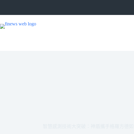
跳
至
主
要
內
容
智慧感測技術大突破：神盾攜手格羅方德如