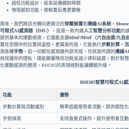
超低功耗設計，延長設備續航時間
情境感知功能，使裝置反應更靈敏
再來，我們將目光轉向更廣泛的
穿戴裝置
和
邊緣AI系統
。
Mouser
可程式AI感測器（IMU）
，這是一款內建
人工智慧分析功能
的
提供基本的運動偵測，它還能支援
6DoF/9DoF（六自由度/九
置在空間中的位置與姿態。更厲害的是，它能執行
步數計算、活
測各種
手勢
。這一切都在感測器內部完成，也就是所謂的
邊緣A
效保護你的隱私，還能顯著降低功耗並減少資料延遲。對於智慧
化運動感測的應用，BHI385的表現絕對能讓體驗升級。
BHI385智慧可程式A
功能
優勢
步數計算與活動識別
精準追蹤使用者活動，提供個性化
手勢偵測
支持直覺式操作，提升使用者互動