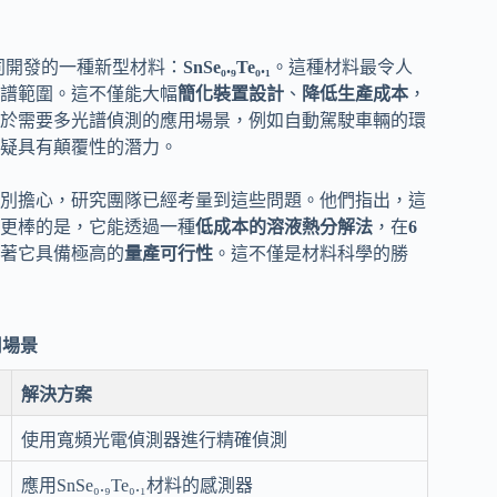
同開發的一種新型材料：
SnSe₀.₉Te₀.₁
。這種材料最令人
譜範圍。這不僅能大幅
簡化裝置設計
、
降低生產成本
，
於需要多光譜偵測的應用場景，例如自動駕駛車輛的環
疑具有顛覆性的潛力。
別擔心，研究團隊已經考量到這些問題。他們指出，這
更棒的是，它能透過一種
低成本的溶液熱分解法
，在
6
著它具備極高的
量產可行性
。這不僅是材料科學的勝
用場景
解決方案
使用寬頻光電偵測器進行精確偵測
應用SnSe₀.₉Te₀.₁材料的感測器