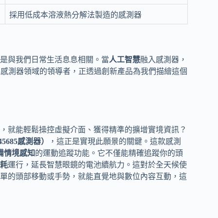
採用低成本溶液熱分解法製造的感測器
是與我們日常生活息息相關。當
人工智慧
融入感測器，
在感測器領域的領導者，正透過創新產品為我們描繪這個
，就能輕鬆操控虛擬介面、獲得精準的擴增實境資訊？
CM-45685感測器）
，這正是實現此願景的關鍵。這款感測
備情境感知
的運動追蹤功能。它不僅能精確追蹤你的頭
耗
運行，延長智慧眼鏡的電池續航力。這對於全天候使
單的頭部移動或手勢，就能直覺地與數位內容互動，這