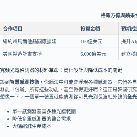
格羅方德與蘋果
合作項目
投資金額
預期成
紐約州馬爾他晶圓廠擴建
160億美元
提升A
美國製造計畫支持
6,000億美元
建立穩
寬頻光電偵測器的材料革命：簡化設計與降低成本的關鍵
談到
智慧感測技術
，你腦海中可能會浮現各種感測器，它們各自
器能「包辦」所有這些功能，甚至做得更好呢？這正是韓國研究
想像一下，一個單一裝置就能偵測從可見光到長波紅外線的
全光
單一感測器覆蓋多種光譜範圍
降低多重感測器的整合需求
大幅縮減生產成本