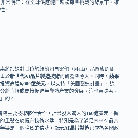
圖非常明確：在全球供應鏈日趨複雜與挑戰的背景下，確
性。
諾將加速對其位於紐約州馬爾他（Malta）晶圓廠的關
重於
新世代AI晶片製造技術
的研發與導入。同時，
蘋果
投資高達
6,000億美元
，以支持「美國製造計畫」。這
分將直接或間接促進半導體產業的發展。這也意味著，
」的。
布，將與主要技術夥伴合作，計畫投入驚人的
160億美元
，擴
的重點在於提升技術水準，特別是為了滿足未來AI晶片
無疑是一個強烈的信號，顯示
AI晶片製造
已成為各國政