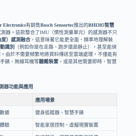
 Electronics
有銷售
Bosch Sensortec
推出的
BHI385智慧
感測器。這款整合了IMU（慣性測量單元）的感測器不只
自由度）感測融合
，這意味著它能更全面、精準地理解裝
動識別
（例如你是在走路、跑步還是靜止），甚至能偵
I
。由於不需要頻繁地將資料傳送至雲端處理，不僅能有
手錶、無線耳機等
聽戴裝置
，或是其他需要即時、智慧
I感測器功能與應用
應用場景
數據
健身追蹤器、智慧手錶
體驗
智能家居控制、虛擬現實裝置