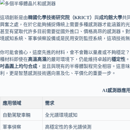
這項創新是由
韓國化學技術研究院（KRICT）
與
成均館大學
共
興奮之處，在於它能夠捕捉傳統上需要多種感測器才能涵蓋的光
甚至有望取代許多目前需要從國外進口、價格高昂的感測器。對
境感知系統、軍事偵察設備或是民用安防監控系統，這項技術無
你可能會擔心，這麼先進的材料，會不會難以量產或不夠穩定？
種材料即使在
高溫高濕
的嚴苛環境下，仍能維持卓越的
穩定性
。
吋晶圓上均勻合成
，並且與現有的半導體製程完全相容。這意味
利，更是智慧感測技術邁向普及化、平價化的重要一步。
AI感測器應
應用領域
需求
自動駕駛車輛
全光譜環境感知
軍事偵察
高穩定性的多光譜偵測