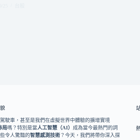
9/25
台股
貌
駕駛車，甚至是我們在虛擬世界中體驗的擴增實境
佈局
嗎？特別是當
人工智慧（AI）
成為當今最熱門的詞
些令人驚豔的
智慧感測技術
？今天，我們將帶你深入探