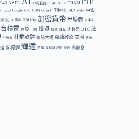
AI
ETF
AAPL
0940
DRAM
AI伺服器
ChatGPT
CZ
Tiktok
中國
d
figma
Google
GPU
ODM
OpenAI
TSLA
web3
加密貨幣
半導體
中國股市
債券
先進封裝
去中心
台積電
投資
法
台股
比特幣 BTC
川普
散熱
日股
規
社群軟體
總體經濟
美國
總統大選
生技股
能源
輝達
記憶體
航運
高股息
遊艇
零知識證明
電商