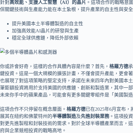
針對
高效能、支援人工智慧（AI）的晶片
。這項合作的戰略意
保關鍵技術與生產能力能在本土紮根，提升產業的自主性與安全
提升美國本土半導體製造的自主性
加強高效能AI晶片的研發與生產
穩定全球供應鏈，降低外部依賴
你或許會好奇，這樣的合作具體內容是什麼？首先，
格羅方德
承
鍵投資。這是一個大規模的擴張計畫，不僅會提升產能，更會著
也展現了對這項策略的堅定支持，承諾在未來四年內對美國本土
筆鉅額投資將用於支持美國的供應鏈、創新和製造業，其中一部
未來你手中的蘋果產品，可能會有更多關鍵零組件是「美國製造
這項合作不只停留在概念層面。
格羅方德
已在2025年6月宣
展其在紐約和佛蒙特州的
半導體製造
及
先進封裝業務
。這項投資
對更先進製程和封裝技術的需求。對於全球半導體產業而言，這
府與企業競相投資的戰略高地。