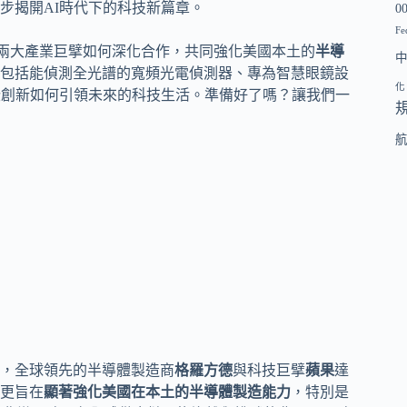
步揭開AI時代下的科技新篇章。
0
Fe
兩大產業巨擘如何深化合作，共同強化美國本土的
半導
包括能偵測全光譜的寬頻光電偵測器、專為智慧眼鏡設
化
些創新如何引領未來的科技生活。準備好了嗎？讓我們一
，全球領先的半導體製造商
格羅方德
與科技巨擘
蘋果
達
更旨在
顯著強化美國在本土的半導體製造能力
，特別是