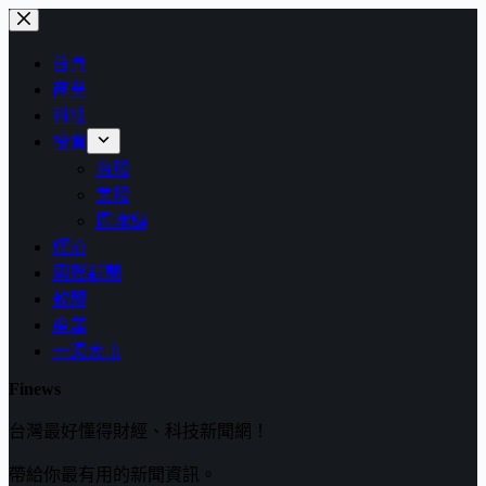
跳
至
首頁
主
商業
要
科技
內
投資
容
台股
美股
區塊鏈
經濟
國際新聞
軟體
產業
一週大事
Finews
台灣最好懂得財經、科技新聞網！
帶給你最有用的新聞資訊。