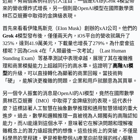
近期，有兩個案例特別引人注目：一個是xAI的Grok 4模型帶
來的營收爆炸式增長，另一個則是OpenAI模型在國際數學奧
林匹亞競賽中取得的金牌級表現。
首先來看看伊隆馬斯克（Elon Musk）創辦的xAI公司。他們的
Grok 4
模型發布後，僅僅兩天內，iOS平台的營收就飆升了
325%，達到41.9萬美元，下載量也增長了279%。為什麼會這
樣呢？因為Grok 4在「人類最後一次考試」（Last Human
Standing Exam）等基準測試中表現卓越，展現了其在複雜推
理和商業模擬能力上超越同行的高水準。這證明了
高階AI模
型
的升級，可以直接轉化為顯著的商業回報。當技術夠
「硬」，能解決更複雜的問題，企業和用戶就願意為其買單。
另一個令人振奮的消息是OpenAI的AI模型，竟然在國際數學
奧林匹亞競賽（IMO）中取得了金牌級別的表現。這代表什
麼？這標誌著人工智慧在抽象數學推理和通用智慧領域的重大
進步。過去，數學和邏輯推理一直被視為人類獨有的高階認知
能力，而AI能達到這個水平，意味著它在解決問題和理解複
雜概念上的潛力遠超我們的想像。這些技術上的突破，不僅是
科學界的里程碑，更是推動整個AI產業向前發展的核心驅動