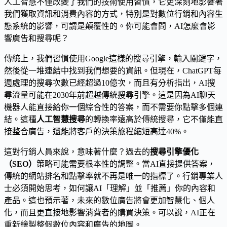
人工智慧不僅改變了我們的技術使用習慣，它更深刻地影響著
我們獲取資訊和消費內容的方式，特別是對數位行銷和內容生
態系統的影響，可謂是顛覆性的。你可能會問，AI怎麼會影
響廣告和搜尋呢？
傳統上，我們習慣使用Google這樣的搜尋引擎，輸入關鍵字，
然後從一堆連結中找到我們想要的資訊。但現在，ChatGPT每
週處理的搜尋次數已經超過10億次，而且有分析指出，AI搜
尋流量可能在2030年前超越傳統搜尋引擎。這是因為AI聊天
機器人能直接給你一個綜合性的答案，而不需要你點擊多個連
結。這種
人工智慧搜尋
的轉換率遠高於傳統搜尋，它不僅能直
接整合廣告，還能將客戶的決策旅程縮短高達40%。
這對行銷人員來說，意味著什麼？過去的
搜尋引擎優化
（SEO）
策略可能需要根本性的調整。當AI直接提供答案，
傳統的網站排名和點擊率就不再是唯一的指標了。行銷專業人
士必須開始思考，如何讓AI「理解」並「推薦」你的內容和
產品。這也預示著，未來的數位廣告將會更加智慧化、個人
化，而且更直接地影響消費者的購買決策。可以說，AI正在
重新繪製整個數位內容和廣告的地圖。