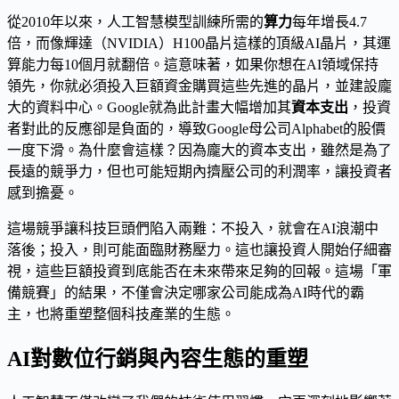
從2010年以來，人工智慧模型訓練所需的
算力
每年增長4.7
倍，而像輝達（NVIDIA）H100晶片這樣的頂級AI晶片，其運
算能力每10個月就翻倍。這意味著，如果你想在AI領域保持
領先，你就必須投入巨額資金購買這些先進的晶片，並建設龐
大的資料中心。Google就為此計畫大幅增加其
資本支出
，投資
者對此的反應卻是負面的，導致Google母公司Alphabet的股價
一度下滑。為什麼會這樣？因為龐大的資本支出，雖然是為了
長遠的競爭力，但也可能短期內擠壓公司的利潤率，讓投資者
感到擔憂。
這場競爭讓科技巨頭們陷入兩難：不投入，就會在AI浪潮中
落後；投入，則可能面臨財務壓力。這也讓投資人開始仔細審
視，這些巨額投資到底能否在未來帶來足夠的回報。這場「軍
備競賽」的結果，不僅會決定哪家公司能成為AI時代的霸
主，也將重塑整個科技產業的生態。
AI對數位行銷與內容生態的重塑