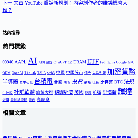
下一
文章
YouTube 髒話新規則：內容創作者的賺錢機會大
增？
站內搜尋
熱門標籤
AI
ETF
AAPL
00940
DRAM
AI伺服器
ChatGPT
CZ
Fed
figma
Google
GPU
加密貨幣
Tiktok
中國
中國股市
ODM
OpenAI
TSLA
web3
債券
先進封裝
台積電
投資
半導體
法規
台股
比特幣 BTC
去中心化
川普
散熱
日股
輝達
社群軟體
總體經濟
美國
記憶體
總統大選
航運
生技股
能源
高股息
遊艇
零知識證明
電商
相關文章