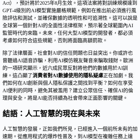
Act），預計將於2025年8月生效。這項法案將對訓練規模達到
GPT-4級別的AI模型實施嚴格規範，例如在推出前必須進行風
險評估和測試，並確保數據的透明性和可追溯性。這可以說是
全球第一個針對AI的全面性法律框架，預示著全球範圍內AI
監管時代的來臨。未來，任何大型AI模型的開發者，都必須
考慮如何符合這些規範，否則將面臨高額罰款。
除了法律層面，社會對AI的信任問題也日益突出。你或許也
曾聽過AI語音詐騙，利用AI模仿親友聲音來騙取錢財。歐洲
的一項研究顯示，近六成民眾反對將他們的數據用於AI訓
練。這凸顯了
消費者對AI數據使用的隱私疑慮
正在加劇。我
們如何在AI創新與個人隱私保護之間找到平衡？如何在享受
AI便利的同時，避免其被濫用？建立公眾信任、確保AI的倫
理與安全，將是AI能否持續為社會帶來正面影響的關鍵。
結語：人工智慧的現在與未來
人工智慧的發展，正如我們所見，已經進入一個前所未有的加
速期。從應用程式的爆炸性普及，到AI模型在複雜任務上達