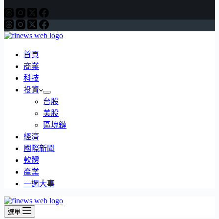
首頁
商業
科技
投資
台股
美股
區塊鏈
經濟
國際新聞
軟體
產業
一週大事
選單