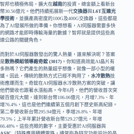
智邦也積極佈局，擴大在
越南
的投資，總金額上看新台
幣30.56億元。他們持續拓展新一代
交換器
與
1.6T互連光
學技術
，並擴產高密度的100G及400G交換器，這些都是
為了AI發展所做的準備。你想想看，AI伺服器需要多快
的網路才能即時傳輸海量的數據？智邦就是提供這些高
速公路的關鍵角色。
而對於AI伺服器散發出的驚人熱量，誰來解決呢？答案
是
散熱模組領導廠奇鋐 (3017)
。你知道高效能AI晶片有
多熱嗎？它們產生的熱量超乎想像，就像一部小型的暖
爐。因此，傳統的散熱方式已經不夠用了，
水冷散熱
技
術應運而生。奇鋐在AI伺服器水冷散熱方案的突破，讓
他們營收也跟著水漲船高。今年6月，他們的營收首次突
破百億元大關，達到新台幣106.06億元，月增7.3%、年
增76.4%，這也是他們連續第五個月創下歷史新高紀錄。
第二季營收新台幣295.94億元，季增26.8%、年增
79.5%；上半年累計營收新台幣529.27億元，年增
66.48%。這些亮眼的數字，主要受惠於AI伺服器與
ASIC
（特殊應用積體電路，通常指為特定功能設計的晶