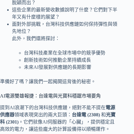
脫穎而出？
這些企業的最新營收數據說明了什麼？它們對下半
年又有什麼樣的展望？
面對外部挑戰，台灣科技供應鏈如何保持彈性與領
先地位？
此外，我們還將探討：
台灣科技產業在全球市場中的競爭優勢
創新技術如何推動企業持續成長
未來AI發展對供應鏈的長期影響
準備好了嗎？讓我們一起揭開這背後的秘密。
AI電源雙雄報捷：台達電與光寶科穩踞市場要角
提到AI浪潮下的台灣科技供應鏈，絕對不能不提在
電源
供應器
領域表現突出的兩大巨頭：
台達電 (2308)
和
光寶
科 (2301)
。它們就像AI伺服器的「心臟」，提供穩定且
高效的電力，讓這些龐大的計算設備得以順暢運作。