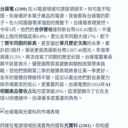
台達電 (2308)
在AI電源領域可謂是領頭羊。你可能不知
道，你身邊許多電子產品的電源，背後都有台達電的影
子。在AI伺服器需求強勁的推動下，台達電表現斐然。
今年5月，他們的
合併營收
達到新台幣410.45億元，不僅
較上個月微幅成長0.6%，更比去年同期大增17%，創下
了
歷年同期的新高
，甚至逼近
單月歷史次高
的水準。累
計前5個月，營收更是高達新台幣2,007.46億元，年增率
高達25.5%，再次改寫了同期的歷史紀錄。台達電董事長
鄭平就曾表示，儘管國際貿易變數與關稅政策帶來挑
戰，但他們預期第二季的營運表現將會比第一季更好，
全年的營運目標維持不變。這足以看出他們對自身實力
與市場需求的信心。更重要的是，台達電預計2024年
AI
相關產品營收占比
可望突破20%，這清楚顯示了它在全
球AI供應鏈中，扮演著多麼重要的角色。
同樣在電源領域扮演要角的還有
光寶科 (2301)
。你知道