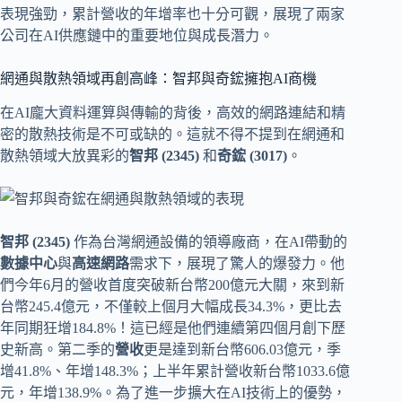
表現強勁，累計營收的年增率也十分可觀，展現了兩家
公司在AI供應鏈中的重要地位與成長潛力。
網通與散熱領域再創高峰：智邦與奇鋐擁抱AI商機
在AI龐大資料運算與傳輸的背後，高效的網路連結和精
密的散熱技術是不可或缺的。這就不得不提到在網通和
散熱領域大放異彩的
智邦 (2345)
和
奇鋐 (3017)
。
智邦 (2345)
作為台灣網通設備的領導廠商，在AI帶動的
數據中心
與
高速網路
需求下，展現了驚人的爆發力。他
們今年6月的營收首度突破新台幣200億元大關，來到新
台幣245.4億元，不僅較上個月大幅成長34.3%，更比去
年同期狂增184.8%！這已經是他們連續第四個月創下歷
史新高。第二季的
營收
更是達到新台幣606.03億元，季
增41.8%、年增148.3%；上半年累計營收新台幣1033.6億
元，年增138.9%。為了進一步擴大在AI技術上的優勢，