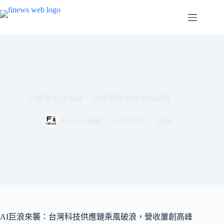
跳
至
主
要
內
容
AI電源出貨強勁，台達電營收創次高紀錄
Finews 編輯
2025/07/9
台股
AI巨浪來襲：台灣科技供應鏈乘風破浪，營收屢創高峰