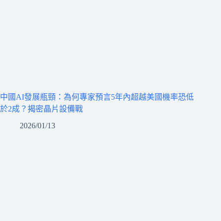
中國AI發展瓶頸：為何專家預言5年內超越美國機率恐低
於2成？揭密晶片設備戰
2026/01/13