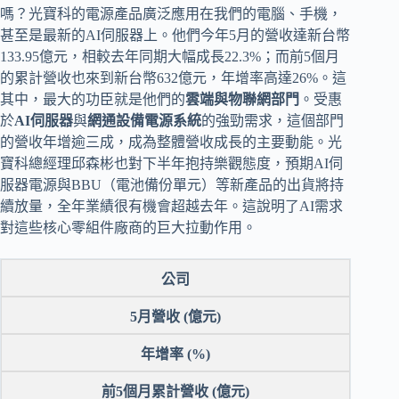
嗎？光寶科的電源產品廣泛應用在我們的電腦、手機，
甚至是最新的AI伺服器上。他們今年5月的營收達新台幣
133.95億元，相較去年同期大幅成長22.3%；而前5個月
的累計營收也來到新台幣632億元，年增率高達26%。這
其中，最大的功臣就是他們的
雲端與物聯網部門
。受惠
於
AI伺服器
與
網通設備電源系統
的強勁需求，這個部門
的營收年增逾三成，成為整體營收成長的主要動能。光
寶科總經理邱森彬也對下半年抱持樂觀態度，預期AI伺
服器電源與BBU（電池備份單元）等新產品的出貨將持
續放量，全年業績很有機會超越去年。這說明了AI需求
對這些核心零組件廠商的巨大拉動作用。
公司
5月營收 (億元)
年增率 (%)
前5個月累計營收 (億元)