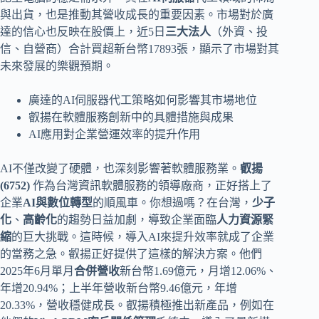
與出貨，也是推動其營收成長的重要因素。市場對於廣
達的信心也反映在股價上，近5日
三大法人
（外資、投
信、自營商）合計買超新台幣17893張，顯示了市場對其
未來發展的樂觀預期。
廣達的AI伺服器代工策略如何影響其市場地位
叡揚在軟體服務創新中的具體措施與成果
AI應用對企業營運效率的提升作用
AI不僅改變了硬體，也深刻影響著軟體服務業。
叡揚
(6752)
作為台灣資訊軟體服務的領導廠商，正好搭上了
企業
AI與數位轉型
的順風車。你想過嗎？在台灣，
少子
化
、
高齡化
的趨勢日益加劇，導致企業面臨
人力資源緊
縮
的巨大挑戰。這時候，導入AI來提升效率就成了企業
的當務之急。叡揚正好提供了這樣的解決方案。他們
2025年6月單月
合併營收
新台幣1.69億元，月增12.06%、
年增20.94%；上半年營收新台幣9.46億元，年增
20.33%，營收穩健成長。叡揚積極推出新產品，例如在