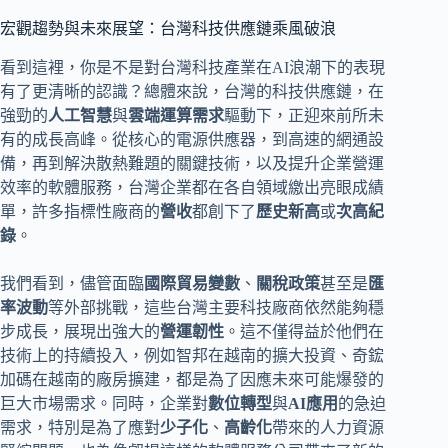
宏觀趨勢與未來展望：台灣科技供應鏈乘風破浪
看到這裡，你是不是對台灣科技產業在AI浪潮下的表現
有了更清晰的認識？總體來說，台灣的科技供應鏈，在
強勁的
人工智慧
與
雲端運算需求
驅動下，正迎來前所未
有的成長高峰。從核心的電源供應器，到高速的網通設
備，再到解決散熱難題的關鍵技術，以及提升企業營運
效率的軟體服務，台灣企業都在各自領域繳出亮眼成績
單，許多指標性廠商的
營收
都創下了
歷史新高
或
次高紀
錄
。
我們看到，儘管面臨
國際貿易變數
、
關稅政策
甚至是
匯
率波動
等外部挑戰，這些台灣主要科技廠商依然能夠穩
步成長，展現出強大的
營運韌性
。這不僅得益於他們在
技術上的持續投入，例如智邦在越南的擴大投資、奇鋐
加碼在越南的廠房擴建，都是為了因應未來可能爆發的
巨大市場需求。同時，企業對
數位轉型
與
AI應用
的急迫
需求，特別是為了應對
少子化
、
高齡化
帶來的人力資源