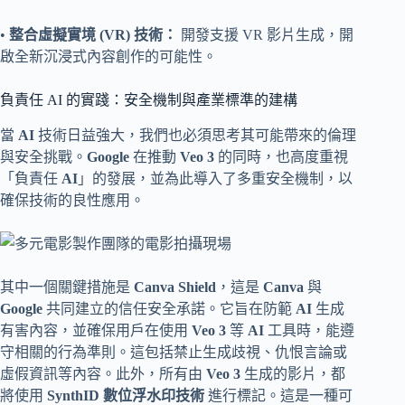
•
整合虛擬實境 (VR) 技術：
開發支援 VR 影片生成，開
啟全新沉浸式內容創作的可能性。
負責任 AI 的實踐：安全機制與產業標準的建構
當
AI
技術日益強大，我們也必須思考其可能帶來的倫理
與安全挑戰。
Google
在推動
Veo 3
的同時，也高度重視
「負責任
AI
」的發展，並為此導入了多重安全機制，以
確保技術的良性應用。
其中一個關鍵措施是
Canva Shield
，這是
Canva
與
Google
共同建立的信任安全承諾。它旨在防範
AI
生成
有害內容，並確保用戶在使用
Veo 3
等
AI
工具時，能遵
守相關的行為準則。這包括禁止生成歧視、仇恨言論或
虛假資訊等內容。此外，所有由
Veo 3
生成的影片，都
將使用
SynthID 數位浮水印技術
進行標記。這是一種可