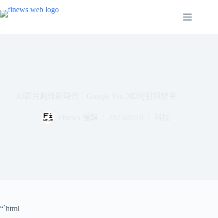
跳
至
主
要
內
容
AI影片創作新時代：Google Veo 3如何引領變革
Finews 編輯
2025/07/10
科技
“`html