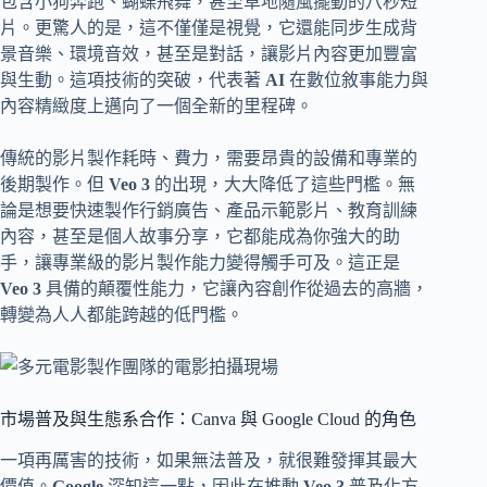
包含小狗奔跑、蝴蝶飛舞，甚至草地隨風擺動的八秒短
片。更驚人的是，這不僅僅是視覺，它還能同步生成背
景音樂、環境音效，甚至是對話，讓影片內容更加豐富
與生動。這項技術的突破，代表著
AI
在數位敘事能力與
內容精緻度上邁向了一個全新的里程碑。
傳統的影片製作耗時、費力，需要昂貴的設備和專業的
後期製作。但
Veo 3
的出現，大大降低了這些門檻。無
論是想要快速製作行銷廣告、產品示範影片、教育訓練
內容，甚至是個人故事分享，它都能成為你強大的助
手，讓專業級的影片製作能力變得觸手可及。這正是
Veo 3
具備的顛覆性能力，它讓內容創作從過去的高牆，
轉變為人人都能跨越的低門檻。
市場普及與生態系合作：Canva 與 Google Cloud 的角色
一項再厲害的技術，如果無法普及，就很難發揮其最大
價值。
Google
深知這一點，因此在推動
Veo 3
普及化方