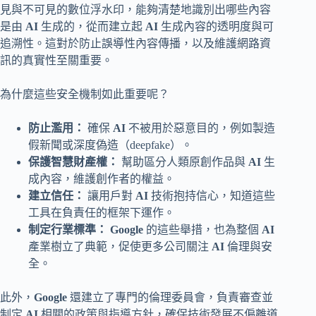
見與不可見的數位浮水印，能夠清楚地識別出哪些內容
是由
AI
生成的，從而建立起
AI
生成內容的透明度與可
追溯性。這對於防止誤導性內容傳播，以及維護網路資
訊的真實性至關重要。
為什麼這些安全機制如此重要呢？
防止濫用：
確保
AI
不被用於惡意目的，例如製造
假新聞或深度偽造（deepfake）。
保護智慧財產權：
幫助區分人類原創作品與
AI
生
成內容，維護創作者的權益。
建立信任：
讓用戶對
AI
技術抱持信心，知道這些
工具在負責任的框架下運作。
制定行業標準：
Google
的這些舉措，也為整個
AI
產業樹立了典範，促使更多公司關注
AI
倫理與安
全。
此外，
Google
還建立了專門的倫理委員會，負責審查並
制定
AI
相關的政策與指導方針，確保技術發展不偏離道