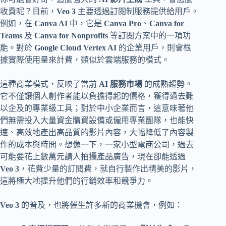
收費呢？目前，
Veo 3
主要透過訂閱制服務提供給用戶。
例如，在
Canva AI
中，它是
Canva Pro
、
Canva for
Teams
及
Canva for Nonprofits
等訂閱方案中的一項功
能。對於
Google Cloud Vertex AI
的企業用戶，則會根
據實際使用量來計費，類似於雲端服務的模式。
這種商業模式，反映了當前
AI 服務市場
的成熟趨勢。
它不僅讓個人創作者能以負擔得起的價格，獲得過去難
以企及的專業級工具；對於中小企業而言，這意味著他
們無需投入大量資金購買設備或僱用專業團隊，也能快
速、高效地產出高品質的影片內容，大幅降低了內容製
作的成本與時間。想像一下，一家小型電商公司，過去
可能要花上數萬元請人拍攝產品廣告，現在卻能透過
Veo 3
，花費少量的訂閱費，就自行製作出精美的影片，
這將極大地提升他們的行銷效率和競爭力。
Veo 3
的普及，也將催生許多新的商業機會，例如：