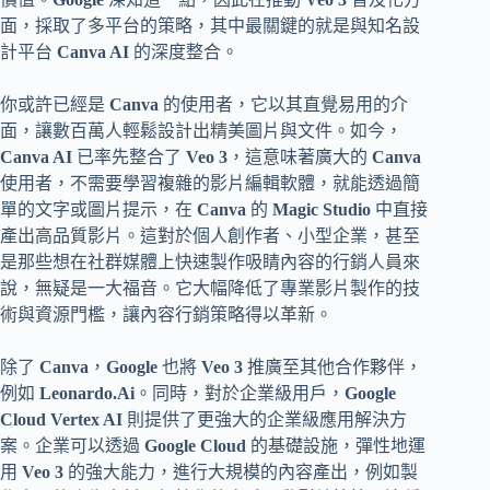
面，採取了多平台的策略，其中最關鍵的就是與知名設
計平台
Canva AI
的深度整合。
你或許已經是
Canva
的使用者，它以其直覺易用的介
面，讓數百萬人輕鬆設計出精美圖片與文件。如今，
Canva AI
已率先整合了
Veo 3
，這意味著廣大的
Canva
使用者，不需要學習複雜的影片編輯軟體，就能透過簡
單的文字或圖片提示，在
Canva
的
Magic Studio
中直接
產出高品質影片。這對於個人創作者、小型企業，甚至
是那些想在社群媒體上快速製作吸睛內容的行銷人員來
說，無疑是一大福音。它大幅降低了專業影片製作的技
術與資源門檻，讓內容行銷策略得以革新。
除了
Canva
，
Google
也將
Veo 3
推廣至其他合作夥伴，
例如
Leonardo.Ai
。同時，對於企業級用戶，
Google
Cloud Vertex AI
則提供了更強大的企業級應用解決方
案。企業可以透過
Google Cloud
的基礎設施，彈性地運
用
Veo 3
的強大能力，進行大規模的內容產出，例如製