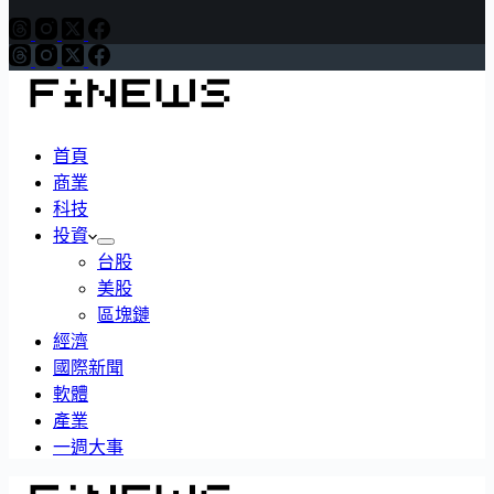
首頁
商業
科技
投資
台股
美股
區塊鏈
經濟
國際新聞
軟體
產業
一週大事