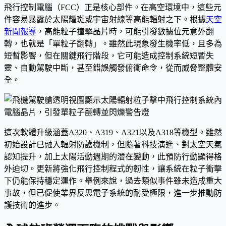
飛行控制電腦（FCC）正是核心部件。在高空環境中，這些元
件容易暴露於太陽耀斑或宇宙射線等高能輻射之下。根據
天空
新聞報導
，高能粒子撞擊晶片時，可能引發數據位元意外翻
轉，也就是「單粒子翻轉」。雖然此現象發生機率低，且多為
短暫影響，但在關鍵飛行階段，它可能造成控制系統短暫失
靈、自動駕駛中斷，甚至錯誤觸發俯衝命令，從而威脅整體安
全。
這次軟體升級涵蓋A320、A319、A321以及A318等機型。雖然
初始設計已融入輻射防護機制，但隨著科技演進、對太空天氣
認知提升，加上太陽活動週期的潛在變動，此預防行動顯得格
外迫切。更新將強化飛行控制程式的韌性，讓系統在粒子衝擊
下仍能保持穩定運作。舉例來說，過去類似事件雖未造成重大
事故，但已促使業界反思電子系統的耐受極限，進一步推動防
護技術的進步。