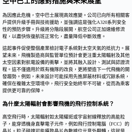
空中巴士的應對措施與未來展望
為因應此危機，空中巴士展現高效應變。公司已向所有相關客
戶提供升級手冊與技術援助，並強調這是強化A320系列安全
性的預防步驟。升級將分階段展開，航空公司正加速維修流
程，以盡快恢復航班正常化，盡量降低中斷效應。
這起事件促使整個產業檢討電子系統對太空天氣的抵抗力。展
望未來，飛機製造商與監管單位預計會更注重太陽輻射及其他
太空因素對航電設備的衝擊，並將其融入設計、測試與認證流
程。這不僅適用於既有機隊的改良，更將塑造下一代飛機的開
發趨勢。例如，未來設計可能採用先進屏蔽材料或冗餘系統，
確保在複雜太空環境中，飛行安全始終牢不可破，從而為乘客
提供更可靠的保障。
為什麼太陽輻射會影響飛機的飛行控制系統？
高空飛行時，太陽輻射如太陽耀斑或宇宙射線釋放的高能粒
子，能穿透機身直擊電子元件，例如飛行控制電腦（FCC）的
晶片。粒子碰撞可能導致晶片內數據位元意外翻轉，這就是