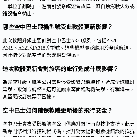
「單粒子翻轉」，進而引發系統短暫故障，如自動駕駛失效或
錯誤指令輸出。
哪些空中巴士飛機型號受此軟體更新影響？
此次軟體升級主要針對空中巴士A320系列，包括A320、
A319、A321和A318等型號。這些機型廣泛應用於全球航線，
因此指令對航空業的影響相當深遠。
這次軟體更新會對旅客的旅行造成什麼影響？
為完成升級，航空公司需暫停受影響飛機運作，造成全球航班
延誤、取消或調整。這可能讓乘客面臨轉機失誤、行程延長，
甚至需改訂機票等困擾。
空中巴士如何確保軟體更新後的飛行安全？
空中巴士會為受影響航空公司供應升級指南與技術支持。此更
新專門修補飛行控制程式碼，提升對太陽輻射數據錯誤的抵抗