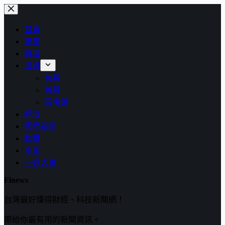
跳
至
首頁
主
商業
要
科技
內
投資
容
台股
美股
區塊鏈
經濟
國際新聞
軟體
產業
一週大事
Finews
台灣最好懂得財經、科技新聞網！
帶給你最有用的新聞資訊。