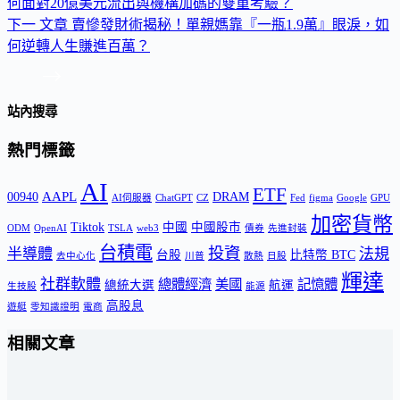
何面對20億美元流出與機構加碼的雙重考驗？
下一
文章
賣慘發財術揭秘！單親媽靠『一瓶1.9萬』眼淚，如
何逆轉人生賺進百萬？
站內搜尋
熱門標籤
AI
ETF
AAPL
00940
DRAM
AI伺服器
ChatGPT
CZ
Fed
figma
Google
GPU
加密貨幣
Tiktok
中國
中國股市
ODM
OpenAI
TSLA
web3
債券
先進封裝
台積電
投資
半導體
法規
台股
比特幣 BTC
去中心化
川普
散熱
日股
輝達
社群軟體
總體經濟
美國
記憶體
總統大選
航運
生技股
能源
高股息
遊艇
零知識證明
電商
相關文章