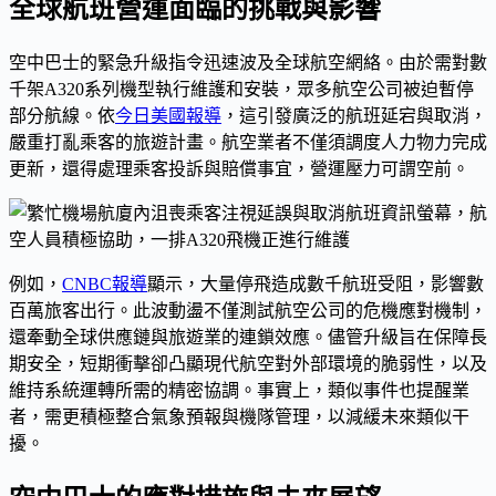
全球航班營運面臨的挑戰與影響
空中巴士的緊急升級指令迅速波及全球航空網絡。由於需對數
千架A320系列機型執行維護和安裝，眾多航空公司被迫暫停
部分航線。依
今日美國報導
，這引發廣泛的航班延宕與取消，
嚴重打亂乘客的旅遊計畫。航空業者不僅須調度人力物力完成
更新，還得處理乘客投訴與賠償事宜，營運壓力可謂空前。
例如，
CNBC報導
顯示，大量停飛造成數千航班受阻，影響數
百萬旅客出行。此波動盪不僅測試航空公司的危機應對機制，
還牽動全球供應鏈與旅遊業的連鎖效應。儘管升級旨在保障長
期安全，短期衝擊卻凸顯現代航空對外部環境的脆弱性，以及
維持系統運轉所需的精密協調。事實上，類似事件也提醒業
者，需更積極整合氣象預報與機隊管理，以減緩未來類似干
擾。