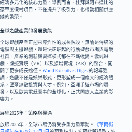
經濟多元化的核心力量。舉例而言，杜拜與阿布達比的
豪華度假村項目，不僅提升了吸引力，也帶動相關供應
鏈的繁榮。
全球遊戲產業的發展動能
全球遊戲產業正迎來爆炸性的成長階段。無論是傳統的
電腦與主機遊戲，還是快速崛起的行動遊戲市場與電競
社群，產業的創新與營運模式都在不斷蛻變。雲端遊
戲、虛擬實境（VR）以及擴增實境（AR）的整合，開
闢了更多成長途徑。
World Executives Digest
的報導強
調，遊戲不僅是娛樂形式，更形塑成一個龐大的經濟體
系，匯聚無數投資與人才。例如，亞洲手遊市場的爆
發，以及歐美電競賽事的全球化，正共同放大產業的影
響力。
展望2025年：策略與機遇
放眼2025年，全球市場仍將受多重力量牽動。
《華爾街
日報》在2025年12月4日
的預測指出，宏觀政策調整、技