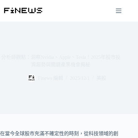
跳
至
主
要
內
容
分析師觀點：洞察Nvidia、Apple、Tesla！2025年股市投
資趨勢與關鍵產業機會揭秘
Finews 編輯
2025/12/1
美股
在當今全球股市充滿不確定性的時刻，從科技領域的創