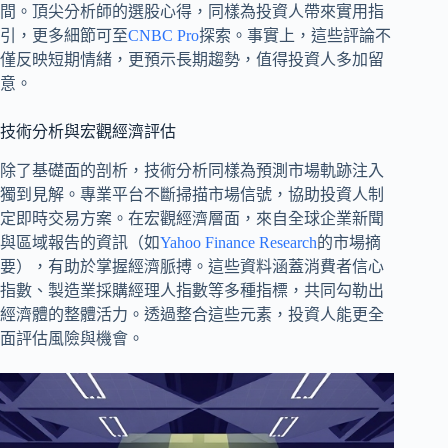
間。頂尖分析師的選股心得，同樣為投資人帶來實用指
引，更多細節可至
CNBC Pro
探索。事實上，這些評論不
僅反映短期情緒，更預示長期趨勢，值得投資人多加留
意。
技術分析與宏觀經濟評估
除了基礎面的剖析，技術分析同樣為預測市場軌跡注入
獨到見解。專業平台不斷掃描市場信號，協助投資人制
定即時交易方案。在宏觀經濟層面，來自全球企業新聞
與區域報告的資訊（如
Yahoo Finance Research
的市場摘
要），有助於掌握經濟脈搏。這些資料涵蓋消費者信心
指數、製造業採購經理人指數等多種指標，共同勾勒出
經濟體的整體活力。透過整合這些元素，投資人能更全
面評估風險與機會。