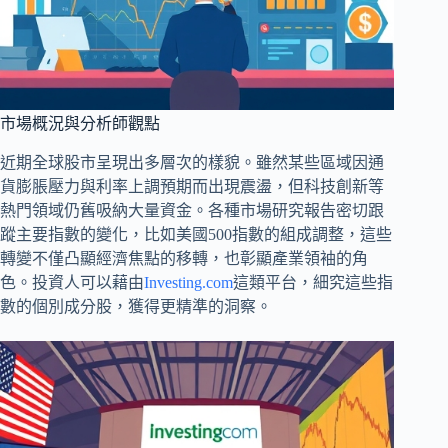
市場概況與分析師觀點
近期全球股市呈現出多層次的樣貌。雖然某些區域因通
貨膨脹壓力與利率上調預期而出現震盪，但科技創新等
熱門領域仍舊吸納大量資金。各種市場研究報告密切跟
蹤主要指數的變化，比如美國500指數的組成調整，這些
轉變不僅凸顯經濟焦點的移轉，也彰顯產業領袖的角
色。投資人可以藉由
Investing.com
這類平台，細究這些指
數的個別成分股，獲得更精準的洞察。