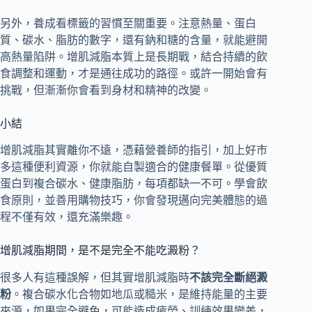
另外，養成看標籤的習慣至關重要。注意熱量、蛋白
質、碳水、脂肪的數字，還有鈉和糖的含量，就能避開
高熱量陷阱。增肌減脂本質上是長期戰，結合持續的飲
食調整和運動，才是通往成功的路徑。或許一開始會有
挑戰，但漸漸你會看到身材和精神的改變。
小結
增肌減脂其實離你不遠，憑藉營養師的指引，加上好市
多這種便利資源，你就能自製適合的健康餐單。從優質
蛋白到複合碳水、健康脂肪，每項都缺一不可。學會飲
食原則，並善用購物技巧，你會發現邁向完美體態的過
程不僅有效，還充滿樂趣。
增肌減脂期間，是不是完全不能吃澱粉？
很多人有這種誤解，但其實增肌減脂時
不該完全斷絕澱
粉
。複合碳水化合物如地瓜或糙米，是維持能量的主要
來源，如果完全避免，可能造成疲勞、訓練效果變差，