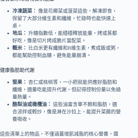
冷凍蔬菜：
像是花椰菜或菠菜這些，解凍即食，
保留了大部分維生素和纖維，忙碌時也能快速上
桌。
地瓜：
升糖指數低，能穩穩釋放能量，烤或蒸都
好吃，像是切片烤成脆片當配菜。
糙米：
比白米更有纖維和B維生素，煮成飯或粥，
都能幫助控制血糖，避免能量崩潰。
健康脂肪助代謝
堅果：
杏仁或核桃等，一小把就能供應好脂肪和
纖維，適量吃能提升代謝，但記得控制份量以免過
量熱量。
酪梨油或橄欖油：
這些油富含單不飽和脂肪，適
合涼拌或輕炒，像是淋在沙拉上，能提升菜餚的營
養吸收。
這些清單上的物品，不僅涵蓋增肌減脂的核心營養，還