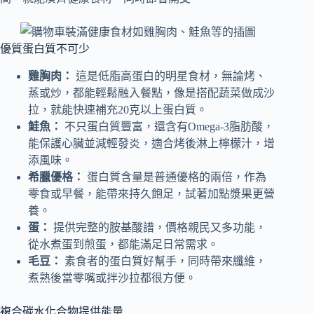
優質蛋白質不可少
雞胸肉：
這是低脂高蛋白的明星食材，無論烤、
蒸或炒，都能輕鬆融入餐點，像是搭配蔬菜做成沙
拉，就能快速補充20克以上蛋白質。
鮭魚：
不只蛋白質豐富，還含有Omega-3脂肪酸，
能保護心臟並減輕發炎，適合烤後淋上檸檬汁，增
添風味。
希臘優格：
蛋白質含量是普通優格的兩倍，作為
零食或早餐，能帶來持久飽足，試著加點漿果更營
養。
蛋：
提供完整的胺基酸譜，價格親民又多功能，
從水煮蛋到煎蛋，都能滿足日常需求。
毛豆：
素食者的蛋白質好幫手，同時帶來纖維，
煮熟後當零嘴或拌沙拉都很方便。
複合碳水化合物提供能量