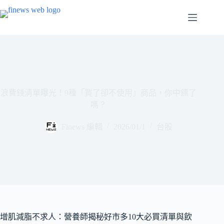
跳
至
主
要
內
容
浪費錢清單曝光！9種「買了卻不使用」商品，你中鏢了
嗎？
Finews 編輯
2026/01/1
台股
增肌減脂不求人：營養師揭秘好市多10大必買清單與飲