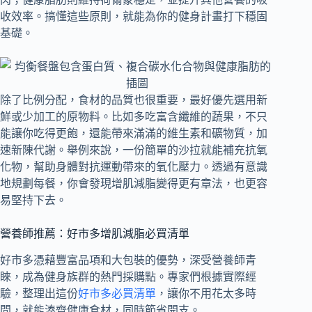
收效率。搞懂這些原則，就能為你的健身計畫打下穩固
基礎。
除了比例分配，食材的品質也很重要，最好優先選用新
鮮或少加工的原物料。比如多吃富含纖維的蔬果，不只
能讓你吃得更飽，還能帶來滿滿的維生素和礦物質，加
速新陳代謝。舉例來說，一份簡單的沙拉就能補充抗氧
化物，幫助身體對抗運動帶來的氧化壓力。透過有意識
地規劃每餐，你會發現增肌減脂變得更有章法，也更容
易堅持下去。
營養師推薦：好市多增肌減脂必買清單
好市多憑藉豐富品項和大包裝的優勢，深受營養師青
睞，成為健身族群的熱門採購點。專家們根據實際經
驗，整理出這份
好市多必買清單
，讓你不用花太多時
間，就能湊齊健康食材，同時節省開支。