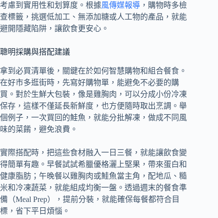
考慮到實用性和划算度。根據
風傳媒報導
，購物時多檢
查標籤，挑選低加工、無添加糖或人工物的產品，就能
避開隱藏陷阱，讓飲食更安心。
聰明採購與搭配建議
拿到必買清單後，關鍵在於如何智慧購物和組合餐食。
在好市多逛街時，先寫好購物單，能避免不必要的購
買。對於生鮮大包裝，像是雞胸肉，可以分成小份冷凍
保存，這樣不僅延長新鮮度，也方便隨時取出烹調。舉
個例子，一次買回的鮭魚，就能分批解凍，做成不同風
味的菜餚，避免浪費。
實際搭配時，把這些食材融入一日三餐，就能讓飲食變
得簡單有趣。早餐試試希臘優格灑上堅果，帶來蛋白和
健康脂肪；午晚餐以雞胸肉或鮭魚當主角，配地瓜、糙
米和冷凍蔬菜，就能組成均衡一盤。透過週末的餐食準
備（Meal Prep），提前分裝，就能確保每餐都符合目
標，省下平日煩惱。