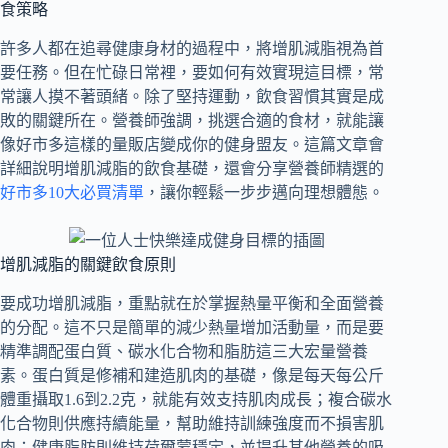
食策略
許多人都在追尋健康身材的過程中，將增肌減脂視為首
要任務。但在忙碌日常裡，要如何有效實現這目標，常
常讓人摸不著頭緒。除了堅持運動，飲食習慣其實是成
敗的關鍵所在。營養師強調，挑選合適的食材，就能讓
像好市多這樣的量販店變成你的健身盟友。這篇文章會
詳細說明增肌減脂的飲食基礎，還會分享營養師精選的
好市多10大必買清單
，讓你輕鬆一步步邁向理想體態。
增肌減脂的關鍵飲食原則
要成功增肌減脂，重點就在於掌握熱量平衡和全面營養
的分配。這不只是簡單的減少熱量增加活動量，而是要
精準調配蛋白質、碳水化合物和脂肪這三大宏量營養
素。蛋白質是修補和建造肌肉的基礎，像是每天每公斤
體重攝取1.6到2.2克，就能有效支持肌肉成長；複合碳水
化合物則供應持續能量，幫助維持訓練強度而不損害肌
肉；健康脂肪則維持荷爾蒙穩定，並提升其他營養的吸