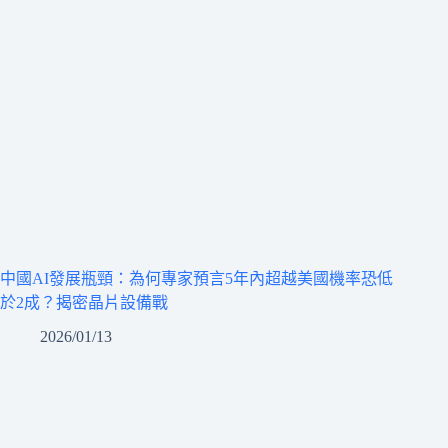
中國AI發展瓶頸：為何專家預言5年內超越美國機率恐低
於2成？揭密晶片設備戰
2026/01/13