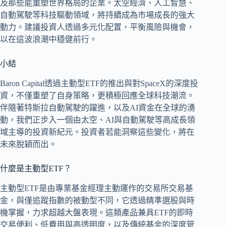
及那些能重塑世界格局的企業。太空經濟、人工智慧、
自動駕駛等科技驅動領域，將持續成為市場成長的強大
動力。建議投資人透過多元化配置，平衡風險與機會，
以在這波浪潮中穩健前行。
小結
Baron Capital透過主動型ETF的推出與對SpaceX的深度投
資，不僅重塑了自身策略，更積極回應全球科技潮流。
伴隨著特斯拉自動駕駛的躍進，以及AI資金在全球的湧
動，我們正步入一個由太空、AI與自動駕駛等高成長領
域主導的投資新紀元。投資者若能洞察這些變化，將在
未來脫穎而出。
什麼是主動型ETF？
主動型ETF是由專業基金經理主動運作的交易所交易基
金，與僅追蹤指數的被動型不同，它透過精準選股與時
機掌握，力求超越大盤表現。這類產品兼具ETF的即時
交易便利、低費用與高透明度，以及傳統基金的深度管