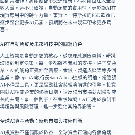
面商業運作，將顛覆都市交通格局，為特斯拉注入全新
收入流。這不只驗證了自動駕駛的實用性，更彰顯AI在
現實應用中的轉型力量。事實上，特斯拉的FSD軟體已
逐步整合更多AI元素，預期將在未來幾年帶來更多驚
喜。
AI在自動駕駛及未來科技中的關鍵角色
人工智慧是自動駕駛的核心，從處理感測器資料、辨識
環境到制定決策，每一步都離不開AI的支撐。除了交通
業，AI的觸角正延伸至醫療、金融、製造與娛樂等多個
產業。像OpenAI執行長Sam Altman這樣的領袖，常強調
AI不僅是工具，更是驅動社會與經濟前進的引擎。投資
圈對AI相關企業的熱情日增，這反映出市場對AI帶動成
長的共識。舉一個例子，在金融領域，AI已用於預測市
場趨勢與風險管理，進一步強化其跨界影響。
全球AI資金湧動：新興市場與技術創新
AI投資熱不僅侷限於矽谷，全球資金正湧向各個角落，