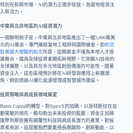
特別在新興市場，AI的潛力正逐步綻放，為當地經濟注
入新活力。
中東與北非地區的AI投資潛力
一個鮮明例子是，中東與北非地區推出了一檔5,000萬美
元的AI基金，專門連結當地工程師與國際機會。如
約旦
駐美國大使館的貼文
所提，這類基金不僅為本地人才搭
建舞台，還為全球投資者開拓新視野。它突顯AI技術的
全球擴散，以及其在多元地區創造價值的可能性。隨著
資金注入，這些區域預計將在AI研發與應用上嶄露頭
角，例如透過AI優化能源管理或智慧城市建設。
投資策略與高成長領域展望
Baron Capital的轉型、對SpaceX的加碼，以及特斯拉在自
動駕駛的領先，都勾勒出未來投資的藍圖：資金正加速
匯聚到那些擁有顛覆性科技與高成長潛力的產業。對投
資者來說，這提醒我們要重視長期趨勢、創新動能，以