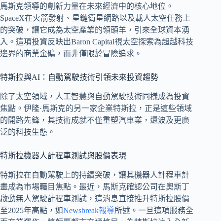
馬斯克領導的創新力量在未來經濟中的核心地位。
SpaceX在火箭發射、星鏈衛星網路以及載人太空任務上
的突破，讓它成為太空產業的領頭羊，引來全球資本湧
入。這項投資反映出Baron Capital視太空探索為超越科技
邊界的商業金礦，而非僅限於冒險追求。
特斯拉與AI：自動駕駛技術引領未來投資趨勢
除了太空領域，人工智慧與自動駕駛技術同樣成為投資
焦點。伊隆·馬斯克的另一家企業特斯拉，正是這些領域
的開路先鋒，其技術成就不僅重塑汽車業，還波及更廣
泛的科技生態。
特斯拉機器人計程車測試與股價表現
特斯拉在自動駕駛上的持續突破，讓其機器人計程車計
畫成為市場矚目焦點。最近，馬斯克確認公司在奧斯丁
啟動無人駕駛計程車測試，這消息直接推升特斯拉股價
至2025年高點，如
Newsbreak報導
所述。一旦這項服務全