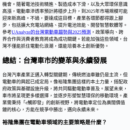
機會。隨著電池技術精進、製造成本下滑，以及大眾環保意識
高漲，電動車滲透率預計將穩步上升，到2025年市場規模可能
迎來新高峰。不過，要達成這目標，產業各環節都得跟上腳
步，包括擴大充電站網絡、提升電池效能、開發智慧軟體等。
參考
UAnalyze的台灣電動車趨勢與2025預測
，政策導向、跨
界合作與消費者教育將成為成功關鍵。若能加強這些領域，台
灣不僅能抓住電動化浪潮，還能培養本土創新優勢。
總結：台灣車市的變革與永續發展
台灣汽車產業正邁入轉型關鍵期，傳統燃油車雖仍是主流，但
電動車的興起已成定局。像裕隆集團這樣的本土力量，搭配政
府政策與基礎設施升級，將共同驅動電動車普及。展望未來，
車市將呈現更多樣選擇，並逐步形塑智慧環保的移動環境。產
業需秉持「e觸即發」的創新視野，將電動車定位為廣闊價值
鏈的核心，方能在競爭中勝出，邁向永續未來。
裕隆集團在電動車領域的主要策略是什麼？