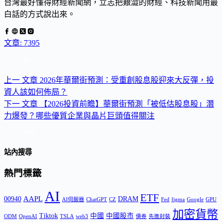
台灣最好懂得財經新聞網，立志把艱澀的財經、科技新聞用最
白話的方式說出來。
文章: 7395
上一
文章
2026年華爾街預測：受重創股息股迎來大反彈，投
資人該如何佈局？
下一
文章
【2026投資前瞻】華爾街預測「被低估股息股」潛
力爆發？哪些優質企業與晶片巨頭值得關注
站內搜尋
熱門標籤
AI
ETF
AAPL
00940
DRAM
AI伺服器
ChatGPT
CZ
Fed
figma
Google
GPU
加密貨幣
Tiktok
中國
中國股市
ODM
OpenAI
TSLA
web3
債券
先進封裝