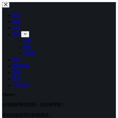
跳
至
首頁
主
商業
要
科技
內
投資
容
台股
美股
區塊鏈
經濟
國際新聞
軟體
產業
一週大事
Finews
台灣最好懂得財經、科技新聞網！
帶給你最有用的新聞資訊。