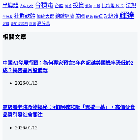
台積電
投資
半導體
法規
台股
比特幣 BTC
去中心化
川普
散熱
日股
輝達
社群軟體
總體經濟
美國
記憶體
總統大選
航運
生技股
能源
高股息
遊艇
零知識證明
電商
相關文章
中國AI發展瓶頸：為何專家預言5年內超越美國機率恐低於2
成？揭密晶片設備戰
2026/01/13
高級養老院食物揭秘：9旬阿嬤悲訴「震撼一幕」，高價伙食
品質引發社會關注
2026/01/12