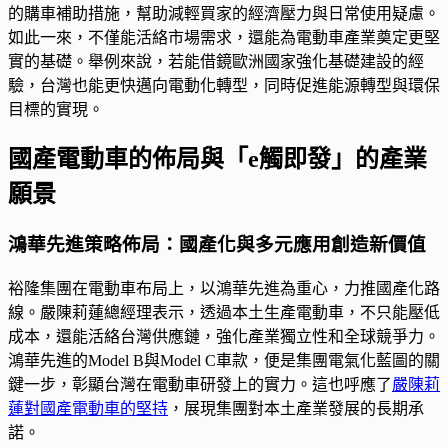
的購車補助措施，幫助減輕買家的經濟壓力與日常使用疑慮。
如此一來，不僅能活絡市場需求，還能為電動車產業奠定更堅
實的基礎。舉例來說，若能借鏡歐洲國家強化基礎建設的經
驗，台灣也能更快邁向電動化轉型，同時促進能源轉型與環保
目標的實現。
國產電動車的佈局與「e觸即發」的產業
願景
鴻華先進策略佈局：國產化與多元應用創造新價值
裕隆集團在電動車布局上，以鴻華先進為重心，力推國產化路
線。嚴陳莉蓮總經理表示，透過本土生產電動車，不只能壓低
成本，還能活絡台灣供應鏈，強化產業獨立性和全球競爭力。
鴻華先進的Model B與Model C車款，便是集團電氣化藍圖的關
鍵一步，彰顯台灣在電動車研發上的實力。這也呼應了
嚴陳莉
蓮對國產電動車的堅持
，展現集團對本土產業發展的長期承
諾。