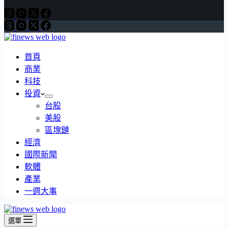
首頁
商業
科技
投資
台股
美股
區塊鏈
經濟
國際新聞
軟體
產業
一週大事
選單