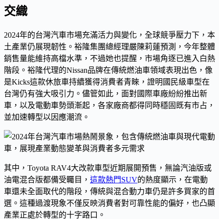
交織
2024年的台灣汽車市場充滿活力與變化，全球競爭壓力下，本
土產業仍展現韌性。裕隆集團總經理嚴陳莉蓮預測，今年整體
銷售量能維持高檔水準，不過她也提醒，市場角逐已進入白熱
階段。裕隆代理的Nissan品牌在傳統燃油車領域表現出色，像
是Kicks這款休旅車持續獲得消費者青睞，證明國民級車型在
台灣仍有強大吸引力。儘管如此，面對國際車廠紛紛推出新
車，以及電動車勢頭漸起，各家廠商都得同時穩固既有市占，
並加速轉型以因應潮流。
其中，Toyota RAV4大改款車型近期展開預售，無論汽油版或
油電混合版都備受矚目，
這款熱門SUV
的熱度顯示，在電動
車還未全面取代的階段，傳統與混合動力車仍是許多買家的首
選。這種過渡現象不僅反映消費者對可靠性能的偏好，也凸顯
產業正處於轉型的十字路口。