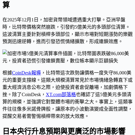
算
在2025年12月1日，加密貨幣領域遭遇重大打擊。亞洲早盤
時，比特幣價格突然崩跌，引發約5億美元的多頭部位清算。
這波清算主要針對槓桿多頭部位，顯示市場對短期漲勢的樂觀
預測迅速逆轉，進而引發恐慌情緒擴散，形成連鎖效應。
根據
CoinDesk報導
，比特幣這次跌勢讓價格一度失守86,000美
元的重要支撐線。這類大規模清算常見於市場情緒急轉直下或
重大經濟消息公布之際，迫使投資者倉促離場，加劇價格下
挫。除了CoinDesk，
XT.com部落格
也確認了這5億美元多頭清
算的規模，並強調它對整體市場的衝擊之大。事實上，這類事
件往往像多米諾骨牌般，讓原本的小波動演變成全面性調整，
提醒交易者需警惕槓桿帶來的放大效應。
日本央行升息預期與更廣泛的市場影響