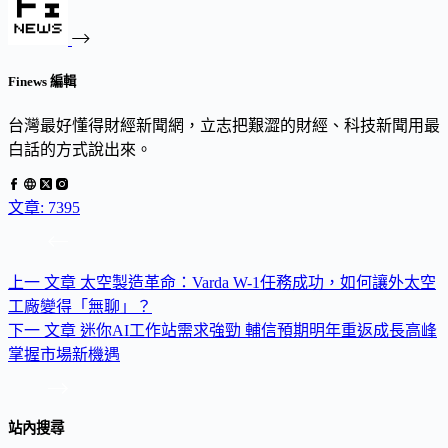
Finews 編輯
台灣最好懂得財經新聞網，立志把艱澀的財經、科技新聞用最
白話的方式說出來。
文章: 7395
上一
文章
太空製造革命：Varda W-1任務成功，如何讓外太空
工廠變得「無聊」？
下一
文章
迷你AI工作站需求強勁 輔信預期明年重返成長高峰
掌握市場新機遇
站內搜尋