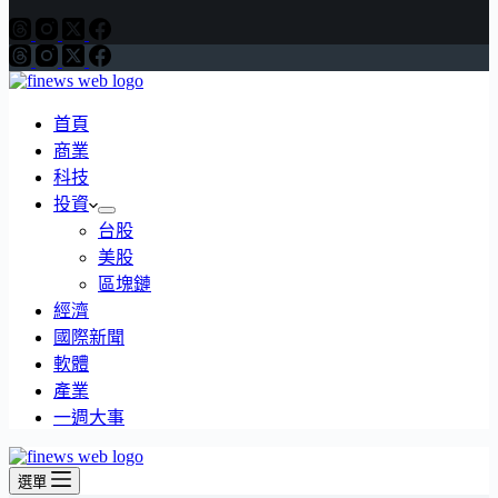
首頁
商業
科技
投資
台股
美股
區塊鏈
經濟
國際新聞
軟體
產業
一週大事
選單