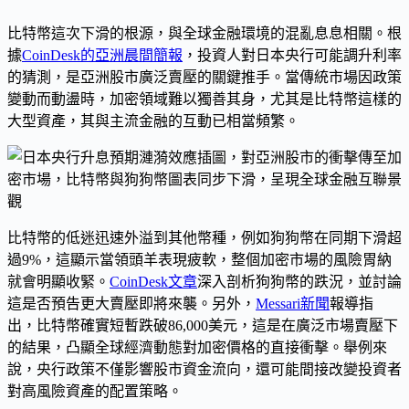
比特幣這次下滑的根源，與全球金融環境的混亂息息相關。根
據
CoinDesk的亞洲晨間簡報
，投資人對日本央行可能調升利率
的猜測，是亞洲股市廣泛賣壓的關鍵推手。當傳統市場因政策
變動而動盪時，加密領域難以獨善其身，尤其是比特幣這樣的
大型資產，其與主流金融的互動已相當頻繁。
比特幣的低迷迅速外溢到其他幣種，例如狗狗幣在同期下滑超
過9%，這顯示當領頭羊表現疲軟，整個加密市場的風險胃納
就會明顯收緊。
CoinDesk文章
深入剖析狗狗幣的跌況，並討論
這是否預告更大賣壓即將來襲。另外，
Messari新聞
報導指
出，比特幣確實短暫跌破86,000美元，這是在廣泛市場賣壓下
的結果，凸顯全球經濟動態對加密價格的直接衝擊。舉例來
說，央行政策不僅影響股市資金流向，還可能間接改變投資者
對高風險資產的配置策略。