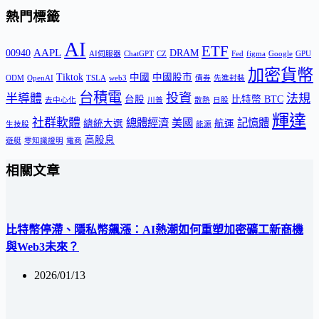
熱門標籤
AI
ETF
AAPL
00940
DRAM
AI伺服器
ChatGPT
CZ
Fed
figma
Google
GPU
加密貨幣
Tiktok
中國
中國股市
ODM
OpenAI
TSLA
web3
債券
先進封裝
台積電
投資
半導體
法規
台股
比特幣 BTC
去中心化
川普
散熱
日股
輝達
社群軟體
總體經濟
美國
記憶體
總統大選
航運
生技股
能源
高股息
遊艇
零知識證明
電商
相關文章
比特幣停滯、隱私幣飆漲：AI熱潮如何重塑加密礦工新商機
與Web3未來？
2026/01/13