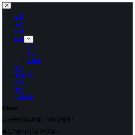
跳
至
首頁
主
商業
要
科技
內
投資
容
台股
美股
區塊鏈
經濟
國際新聞
軟體
產業
一週大事
Finews
台灣最好懂得財經、科技新聞網！
帶給你最有用的新聞資訊。