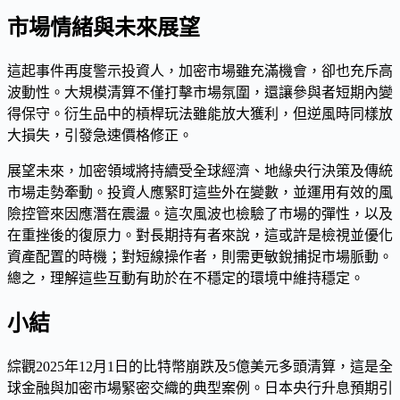
市場情緒與未來展望
這起事件再度警示投資人，加密市場雖充滿機會，卻也充斥高
波動性。大規模清算不僅打擊市場氛圍，還讓參與者短期內變
得保守。衍生品中的槓桿玩法雖能放大獲利，但逆風時同樣放
大損失，引發急速價格修正。
展望未來，加密領域將持續受全球經濟、地緣央行決策及傳統
市場走勢牽動。投資人應緊盯這些外在變數，並運用有效的風
險控管來因應潛在震盪。這次風波也檢驗了市場的彈性，以及
在重挫後的復原力。對長期持有者來說，這或許是檢視並優化
資產配置的時機；對短線操作者，則需更敏銳捕捉市場脈動。
總之，理解這些互動有助於在不穩定的環境中維持穩定。
小結
綜觀2025年12月1日的比特幣崩跌及5億美元多頭清算，這是全
球金融與加密市場緊密交織的典型案例。日本央行升息預期引