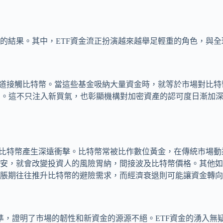
的結果。其中，ETF資金流正扮演越來越舉足輕重的角色，與全
管道接觸比特幣。當這些基金吸納大量資金時，就等於市場對比
主因。這不只注入新買氣，也彰顯機構對加密資產的認可度日漸加
對比特幣產生深遠衝擊。比特幣常被比作數位黃金，在傳統市場
安，就會改變投資人的風險胃納，間接波及比特幣價格。其他如
脹期往往推升比特幣的避險需求，而經濟衰退則可能讓資金轉向
準，證明了市場的韌性和新資金的源源不絕。ETF資金的湧入無