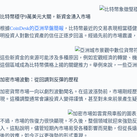
比特幣穩守9萬美元大關，新資金湧入市場
根據
CoinDesk的亞洲早盤簡報
，比特幣最近的交易表現相當穩健
明投資人對數位資產的信任正逐步回溫。經過先前的市場震盪，
這些新資金的來源可能涉及多種原因，例如宏觀經濟的轉變、機
這個區域成為比特幣價格上揚的關鍵推力。舉例來說，一些亞洲
加密市場波動：從回調到反彈的歷程
加密貨幣市場一向以劇烈波動聞名。在這波漲勢前，市場剛經歷一
現。這種調整通常會讓投資人變得謹慎，甚至對未來前景產生疑
不過，市場的恢復力很快顯現。不久後，整個領域就迎來強勁反
入。這點說明，儘管短期內市場易受各種影響而晃動，但從長遠來
後的效應，如今正以更強勢的形式重現。