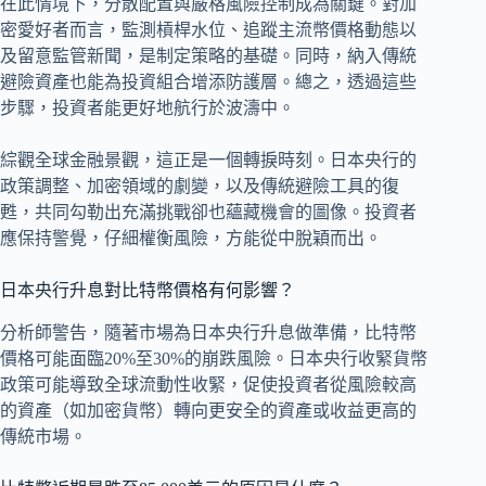
在此情境下，分散配置與嚴格風險控制成為關鍵。對加
密愛好者而言，監測槓桿水位、追蹤主流幣價格動態以
及留意監管新聞，是制定策略的基礎。同時，納入傳統
避險資產也能為投資組合增添防護層。總之，透過這些
步驟，投資者能更好地航行於波濤中。
綜觀全球金融景觀，這正是一個轉捩時刻。日本央行的
政策調整、加密領域的劇變，以及傳統避險工具的復
甦，共同勾勒出充滿挑戰卻也蘊藏機會的圖像。投資者
應保持警覺，仔細權衡風險，方能從中脫穎而出。
日本央行升息對比特幣價格有何影響？
分析師警告，隨著市場為日本央行升息做準備，比特幣
價格可能面臨20%至30%的崩跌風險。日本央行收緊貨幣
政策可能導致全球流動性收緊，促使投資者從風險較高
的資產（如加密貨幣）轉向更安全的資產或收益更高的
傳統市場。