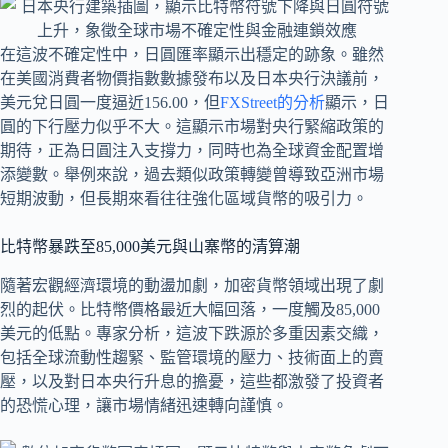
在這波不確定性中，日圓匯率顯示出穩定的跡象。雖然
在美國消費者物價指數數據發布以及日本央行決議前，
美元兌日圓一度逼近156.00，但
FXStreet的分析
顯示，日
圓的下行壓力似乎不大。這顯示市場對央行緊縮政策的
期待，正為日圓注入支撐力，同時也為全球資金配置增
添變數。舉例來說，過去類似政策轉變曾導致亞洲市場
短期波動，但長期來看往往強化區域貨幣的吸引力。
比特幣暴跌至85,000美元與山寨幣的清算潮
隨著宏觀經濟環境的動盪加劇，加密貨幣領域出現了劇
烈的起伏。比特幣價格最近大幅回落，一度觸及85,000
美元的低點。專家分析，這波下跌源於多重因素交織，
包括全球流動性趨緊、監管環境的壓力、技術面上的賣
壓，以及對日本央行升息的擔憂，這些都激發了投資者
的恐慌心理，讓市場情緒迅速轉向謹慎。