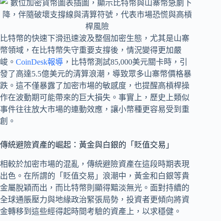
比特幣的快速下滑迅速波及整個加密生態，尤其是山寨
幣領域，在比特幣失守重要支撐後，情況變得更加嚴
峻。
CoinDesk報導
，比特幣測試85,000美元關卡時，引
發了高達5.5億美元的清算浪潮，導致眾多山寨幣價格暴
跌。這不僅暴露了加密市場的敏感度，也提醒高槓桿操
作在波動期可能帶來的巨大損失。事實上，歷史上類似
事件往往放大市場的連動效應，讓小幣種更容易受到重
創。
傳統避險資產的崛起：黃金與白銀的「貶值交易」
相較於加密市場的混亂，傳統避險資產在這段時期表現
出色。在所謂的「貶值交易」浪潮中，黃金和白銀等貴
金屬脫穎而出，而比特幣則顯得黯淡無光。面對持續的
全球通脹壓力與地緣政治緊張局勢，投資者更傾向將資
金轉移到這些經得起時間考驗的資產上，以求穩健。