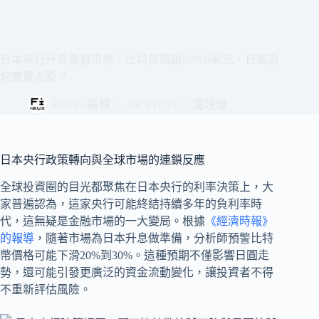
日本央行升息震撼市場：比特幣飆破87000美元，日圓為
何應聲走貶？
Finews 編輯
2025/12/19
區塊鏈
日本央行政策轉向與全球市場的連鎖反應
全球投資圈的目光都聚焦在日本央行的利率決策上，大
家普遍認為，這家央行可能終結持續多年的負利率時
代，這無疑是金融市場的一大變局。根據
《經濟時報》
的報導
，隨著市場為日本升息做準備，分析師預警比特
幣價格可能下滑20%到30%。這種預期不僅影響日圓走
勢，還可能引發更廣泛的資金流動變化，讓投資者不得
不重新評估風險。