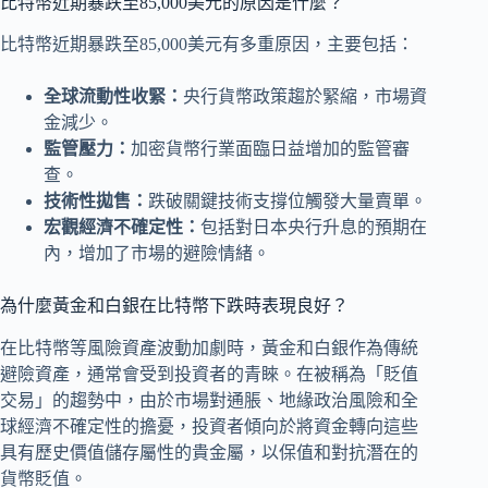
比特幣近期暴跌至85,000美元的原因是什麼？
比特幣近期暴跌至85,000美元有多重原因，主要包括：
全球流動性收緊：
央行貨幣政策趨於緊縮，市場資
金減少。
監管壓力：
加密貨幣行業面臨日益增加的監管審
查。
技術性拋售：
跌破關鍵技術支撐位觸發大量賣單。
宏觀經濟不確定性：
包括對日本央行升息的預期在
內，增加了市場的避險情緒。
為什麼黃金和白銀在比特幣下跌時表現良好？
在比特幣等風險資產波動加劇時，黃金和白銀作為傳統
避險資產，通常會受到投資者的青睞。在被稱為「貶值
交易」的趨勢中，由於市場對通脹、地緣政治風險和全
球經濟不確定性的擔憂，投資者傾向於將資金轉向這些
具有歷史價值儲存屬性的貴金屬，以保值和對抗潛在的
貨幣貶值。