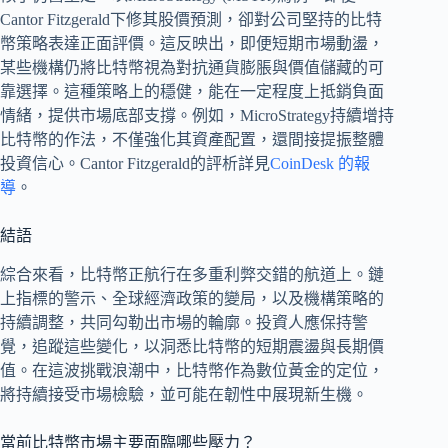
Cantor Fitzgerald下修其股價預測，卻對公司堅持的比特
幣策略表達正面評價。這反映出，即便短期市場動盪，
某些機構仍將比特幣視為對抗通貨膨脹與價值儲藏的可
靠選擇。這種策略上的穩健，能在一定程度上抵銷負面
情緒，提供市場底部支撐。例如，MicroStrategy持續增持
比特幣的作法，不僅強化其資產配置，還間接提振整體
投資信心。Cantor Fitzgerald的評析詳見
CoinDesk 的報
導
。
結語
綜合來看，比特幣正航行在多重利弊交錯的航道上。鏈
上指標的警示、全球經濟政策的變局，以及機構策略的
持續調整，共同勾勒出市場的輪廓。投資人應保持警
覺，追蹤這些變化，以洞悉比特幣的短期震盪與長期價
值。在這波挑戰浪潮中，比特幣作為數位黃金的定位，
將持續接受市場檢驗，並可能在韌性中展現新生機。
當前比特幣市場主要面臨哪些壓力？