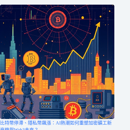
比特幣停滯、隱私幣飆漲：AI熱潮如何重塑加密礦工新
商機與Web3未來？