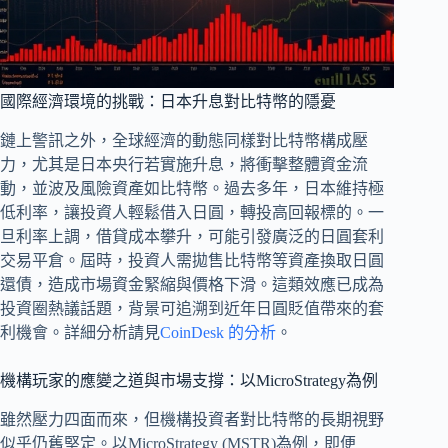
國際經濟環境的挑戰：日本升息對比特幣的隱憂
鏈上警訊之外，全球經濟的動態同樣對比特幣構成壓
力，尤其是日本央行若實施升息，將衝擊整體資金流
動，並波及風險資產如比特幣。過去多年，日本維持極
低利率，讓投資人輕鬆借入日圓，轉投高回報標的。一
旦利率上調，借貸成本攀升，可能引發廣泛的日圓套利
交易平倉。屆時，投資人需拋售比特幣等資產換取日圓
還債，造成市場資金緊縮與價格下滑。這類效應已成為
投資圈熱議話題，背景可追溯到近年日圓貶值帶來的套
利機會。詳細分析請見
CoinDesk 的分析
。
機構玩家的應變之道與市場支撐：以MicroStrategy為例
雖然壓力四面而來，但機構投資者對比特幣的長期視野
似乎仍舊堅定。以MicroStrategy (MSTR)為例，即便