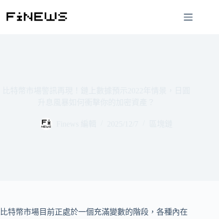
跳
至
主
要
內
容
比特幣市場警訊再現！鏈上數據預示2022年情景，日圓
升息風暴如何衝擊你的加密資產？
Finews 編輯
2025/12/7
區塊鏈
比特幣市場目前正處於一個充滿變數的階段，各種內在