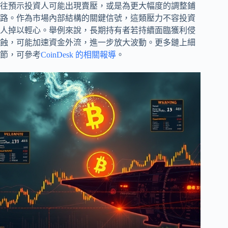
往預示投資人可能出現賣壓，或是為更大幅度的調整鋪
路。作為市場內部結構的關鍵信號，這類壓力不容投資
人掉以輕心。舉例來說，長期持有者若持續面臨獲利侵
蝕，可能加速資金外流，進一步放大波動。更多鏈上細
節，可參考
CoinDesk 的相關報導
。