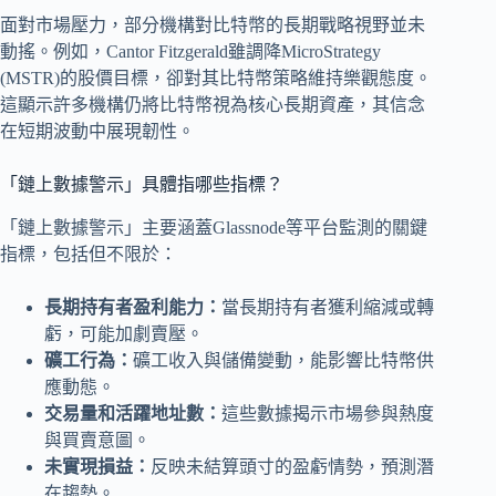
面對市場壓力，部分機構對比特幣的長期戰略視野並未
動搖。例如，Cantor Fitzgerald雖調降MicroStrategy
(MSTR)的股價目標，卻對其比特幣策略維持樂觀態度。
這顯示許多機構仍將比特幣視為核心長期資產，其信念
在短期波動中展現韌性。
「鏈上數據警示」具體指哪些指標？
「鏈上數據警示」主要涵蓋Glassnode等平台監測的關鍵
指標，包括但不限於：
長期持有者盈利能力：
當長期持有者獲利縮減或轉
虧，可能加劇賣壓。
礦工行為：
礦工收入與儲備變動，能影響比特幣供
應動態。
交易量和活躍地址數：
這些數據揭示市場參與熱度
與買賣意圖。
未實現損益：
反映未結算頭寸的盈虧情勢，預測潛
在趨勢。