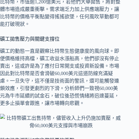
比特幣，市值逾1,200億美元，若他們大舉拋售，將對整
體市場造成嚴重衝擊。需求端乏力加上供應端壓力，讓
比特幣的價格平衡點變得搖搖欲墜，任何風吹草動都可
能打破現狀。
礦工拋售壓力與關鍵支撐位
礦工的動態一直是觀察比特幣生態健康度的風向球。即
便價格維持高檔，礦工收益水漲船高，他們卻沒有停止
賣出，這或許是為了應付日常開支或投資新設備。市場
因此對比特幣是否會滑破60,000美元這道防線充滿疑
慮。一旦失守，這不僅是技術面的警訊，還可能觸發連
鎖效應，引發更劇烈的下滑。分析師們一致視60,000美
元為牛市延續的試金石，破位後恐慌情緒將迅速蔓延，
更多止損單會跟進，讓市場轉向悲觀。