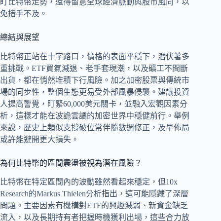
盯比特幣走勢，還得留意全球經濟脈動與股市風向，以
免措手不及。
總結與展望
比特幣正站在十字路口，價格的表面平穩下，潛伏著多
重挑戰。ETF買氣減退、老手套現潮，以及礦工不間斷
出貨，都在悄然堆積下行風險。加之加密股票與傳統市
場的同步性，整個生態更易受外部風暴侵襲。建議投資
人提高警覺，盯緊60,000美元關卡，並融入宏觀因素分
析，這樣才能在波詭雲譎的加密世界中穩健前行。舉例
來說，歷史上類似支撐破位常伴隨數週修正，及早佈局
或許能避開更大損失。
為何比特幣的區間震盪被視為潛在風險？
比特幣在特定區間內的波動雖然看起來穩定，但10x
Research的Markus Thielen分析指出，這可能隱藏了深層
問題。主要因素有機構對ETF的興趣減弱、新資金缺乏
流入，以及長期持有者把握時機獲利出場，這些合力放