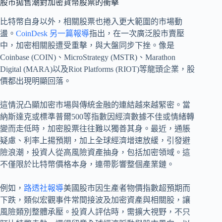
股市拋售潮對加密貨幣股票的衝擊
比特幣自身以外，相關股票也捲入更大範圍的市場動
盪。
CoinDesk 另一篇報導
指出，在一次廣泛股市賣壓
中，加密相關股遭受重擊，與大盤同步下挫。像是
Coinbase (COIN)、MicroStrategy (MSTR)、Marathon
Digital (MARA)以及Riot Platforms (RIOT)等龍頭企業，股
價都出現明顯回落。
這情況凸顯加密市場與傳統金融的連結越來越緊密。當
納斯達克或標準普爾500等指數因經濟數據不佳或情緒轉
變而走低時，加密股票往往難以獨善其身。最近，通脹
疑慮、利率上揚預期，加上全球經濟增速放緩，引發避
險浪潮，投資人從高風險資產抽身，包括加密領域。這
不僅限於比特幣價格本身，連帶影響整個產業鏈。
例如，
路透社報導
美國股市因生產者物價指數超預期而
下跌，類似宏觀事件常間接波及加密資產與相關股，讓
風險類別整體承壓。投資人評估時，需擴大視野，不只