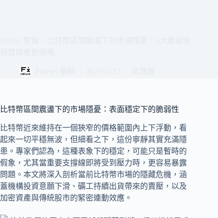
USDC 警報：比特幣區間震盪下的市場隱憂！3大脆弱性
揭露與應對策略
Finews 編輯
2025/11/12
區塊鏈
比特幣區間震盪下的市場隱憂：表面穩定下的脆弱性
比特幣近來維持在一個狹窄的價格範圍內上下浮動，看
起來一切平穩無波，但細看之下，這份寧靜其實充滿隱
患。專家們認為，這種表象下的穩定，可能只是暫時的
假象，尤其當重要支撐線即將受到壓力時，更容易暴露
問題。本文將深入剖析當前比特幣市場的隱藏危機，涵
蓋機構投資意願下滑、礦工持續出貨帶來的賣壓，以及
加密資產與傳統股市的緊密連動效應。