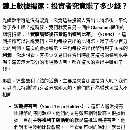
鏈上數據揭露：投資者究竟賺了多少錢？
光說數字可能沒有感覺，究竟這些投資人賣出比特幣後，平均
賺了多少呢？這時候，我們就要看另一個由
Glassnode
提供的
關鍵指標：
「實體調整後花費輸出獲利比率」（SOPR）
。這
個指標可以告訴我們，平均每枚賣出的比特幣，賺了多少百分
比的利潤。這次的數據顯示，平均每枚賣出代幣實現了
16%的
利潤
！你想想看，有多少交易日在賣出時能有這樣的獲利水平
呢？這表示大部分的市場參與者，都在這次的賣出中賺到了
錢。
那麼，這些獲利了結的活動，主要是來自哪些投資人呢？我們
可以將比特幣的持有者分成兩大類，他們的行為模式可是大不
相同：
短期持有者（Short-Term Holders）
：這群人通常持有
比特幣的時間較短，他們的交易頻率相對較高。根據數
據，目前
主導獲利了結活動
的就是這批短期持有者。他
們對市場波動比較敏感，一旦看到可觀的獲利，就會迅