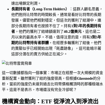
速出場鎖定利潤。
長期持有者（Long-Term Holders）
：這群人顧名思義，
他們抱持比特幣的時間較長，通常是看好比特幣的長期
發展。儘管他們相對穩定，但這次的獲利了結潮中，連
部分長期持有者也按捺不住了。持有
1到5年的長期持有
者
，他們的獲利了結總額達到了
40.2億美元
，這也是二
月以來的最高水平。不過，值得注意的是，持有
3到5年
期的比特幣持有者群體
，在經歷多輪獲利了結後，他們
的賣壓似乎已經開始出現「耗盡跡象」，這可能暗示著
這部分潛在的賣方供給正在減少。
這一切數據都指向一個事實：市場正在經歷一次大規模的資金
重新配置。雖然獲利了結的強度很高，但根據
Glassnode
的分
析，當前的強度仍未達到過去比特幣價格觸頂時的那種極端水
平。這是不是表示，市場還沒有完全冷卻呢？
機構資金動向：ETF 從淨流入到淨流出