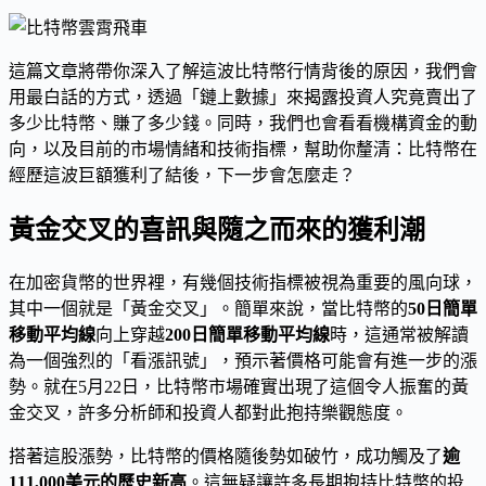
這篇文章將帶你深入了解這波比特幣行情背後的原因，我們會
用最白話的方式，透過「鏈上數據」來揭露投資人究竟賣出了
多少比特幣、賺了多少錢。同時，我們也會看看機構資金的動
向，以及目前的市場情緒和技術指標，幫助你釐清：比特幣在
經歷這波巨額獲利了結後，下一步會怎麼走？
黃金交叉的喜訊與隨之而來的獲利潮
在加密貨幣的世界裡，有幾個技術指標被視為重要的風向球，
其中一個就是「黃金交叉」。簡單來說，當比特幣的
50日簡單
移動平均線
向上穿越
200日簡單移動平均線
時，這通常被解讀
為一個強烈的「看漲訊號」，預示著價格可能會有進一步的漲
勢。就在5月22日，比特幣市場確實出現了這個令人振奮的黃
金交叉，許多分析師和投資人都對此抱持樂觀態度。
搭著這股漲勢，比特幣的價格隨後勢如破竹，成功觸及了
逾
111,000美元的歷史新高
。這無疑讓許多長期抱持比特幣的投