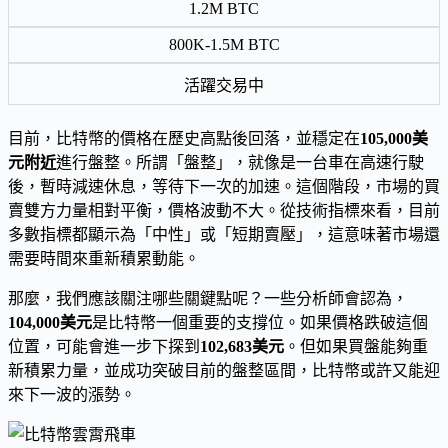
1.2M BTC
800K-1.5M BTC
活躍交易中
目前，比特幣的價格在歷史高點後回落，並穩定在
105,000美
元附近
進行盤整。所謂「盤整」，就像是一台車在高速行駛
後，暫時減速休息，等待下一次的加速。這個階段，市場的買
賣雙方力量相對平衡，價格波動不大。從技術指標來看，目前
多數指標都顯示為「中性」或「短期賣壓」，這意味著市場還
需要時間來重新積累動能。
那麼，我們應該關注哪些關鍵點呢？一些分析師會認為，
104,000美元
是比特幣一個重要的支撐位。如果價格跌破這個
位置，可能會進一步下探到
102,683美元
。但如果買盤能夠重
新積累力量，並成功突破目前的盤整區間，比特幣或許又能迎
來下一波的漲勢。