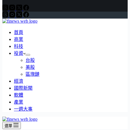
首頁
商業
科技
投資
台股
美股
區塊鏈
經濟
國際新聞
軟體
產業
一週大事
選單