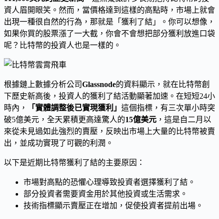
資人眉開眼笑。然而，當價格達到這樣的高點時，市場上就會
出現一種很自然的行為，那就是「獲利了結」。你可以想像，
如果你買的股票漲了一大截，你會不會想把部分獲利放進口袋
呢？比特幣的投資人也是一樣的。
根據鏈上數據分析公司
Glassnode
的資料顯示，就在比特幣創
下歷史新高後，投資人的獲利了結活動顯著加速。在短短24小
時內，
「實體調整後已實現獲利」
這個指標，有三次單小時突
破5億美元，全天累積更高達驚人的
15億美元
，這是自二月以
來從未見過如此強烈的賣壓，反映出市場上大量的比特幣被賣
出，並成功實現了可觀的利潤。
以下是近期比特幣獲利了結的主要原因：
市場對高點的恐懼心理導致投資者選擇獲利了結。
部分投資者需要資金用於其他投資或生活需求。
技術指標顯示賣壓正在增加，促使投資者提前出場。