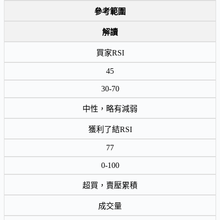
參考範圍
解讀
買家RSI
45
30-70
中性，略有減弱
獲利了結RSI
77
0-100
超買，賣壓累積
成交量