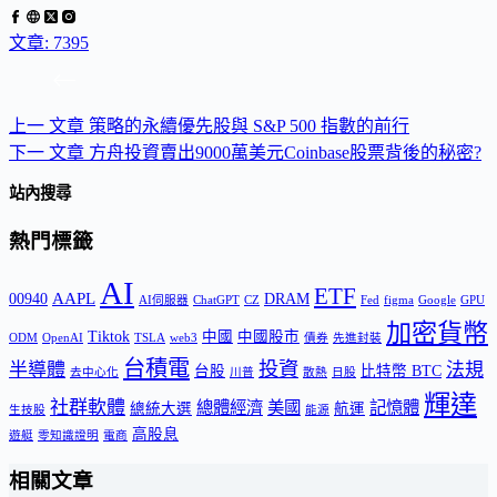
文章: 7395
上一
文章
策略的永續優先股與 S&P 500 指數的前行
下一
文章
方舟投資賣出9000萬美元Coinbase股票背後的秘密?
站內搜尋
熱門標籤
AI
ETF
AAPL
00940
DRAM
AI伺服器
ChatGPT
CZ
Fed
figma
Google
GPU
加密貨幣
Tiktok
中國
中國股市
ODM
OpenAI
TSLA
web3
債券
先進封裝
台積電
投資
半導體
法規
台股
比特幣 BTC
去中心化
川普
散熱
日股
輝達
社群軟體
總體經濟
美國
記憶體
總統大選
航運
生技股
能源
高股息
遊艇
零知識證明
電商
相關文章