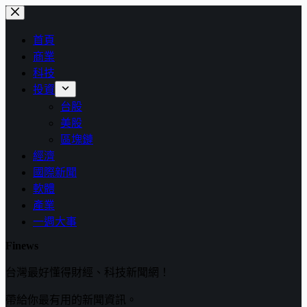
跳
至
首頁
主
商業
要
科技
內
投資
容
台股
美股
區塊鏈
經濟
國際新聞
軟體
產業
一週大事
Finews
台灣最好懂得財經、科技新聞網！
帶給你最有用的新聞資訊。