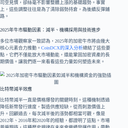
司空見慣，卻絲毫不影響整體上漲的基礎趨勢。事實
上，這些調整往往是為了清除弱勢持倉，為後續反彈鋪
路。
2025年牛市驅動因素：減半、機構採用與技術進步
多位市場觀察家一致認為，2025年的加密牛市將由幾大
核心元素合力推動。
CoinDCX的深入分析
總結了這些要
點，它們不僅能放大市場動能，還能鞏固加密資產的長
期價值。讓我們逐一來看看這些力量如何塑造未來。
比特幣減半效應
比特幣減半一直是價格爆發的關鍵時刻。這種機制透過
降低新幣發行速度，製造供應短缺，從而刺激價值上
升。回顧過去，每次減半後的漲勢都相當可觀，像是
2012年、2016年和2020年的經驗，都證明了這點。市場
普遍期待，這種歷史規律在未來會繼續發揮作用，帶動