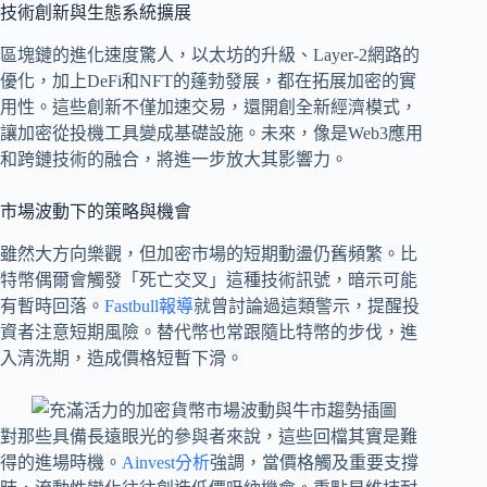
技術創新與生態系統擴展
區塊鏈的進化速度驚人，以太坊的升級、Layer-2網路的
優化，加上DeFi和NFT的蓬勃發展，都在拓展加密的實
用性。這些創新不僅加速交易，還開創全新經濟模式，
讓加密從投機工具變成基礎設施。未來，像是Web3應用
和跨鏈技術的融合，將進一步放大其影響力。
市場波動下的策略與機會
雖然大方向樂觀，但加密市場的短期動盪仍舊頻繁。比
特幣偶爾會觸發「死亡交叉」這種技術訊號，暗示可能
有暫時回落。
Fastbull報導
就曾討論過這類警示，提醒投
資者注意短期風險。替代幣也常跟隨比特幣的步伐，進
入清洗期，造成價格短暫下滑。
對那些具備長遠眼光的參與者來說，這些回檔其實是難
得的進場時機。
Ainvest分析
強調，當價格觸及重要支撐