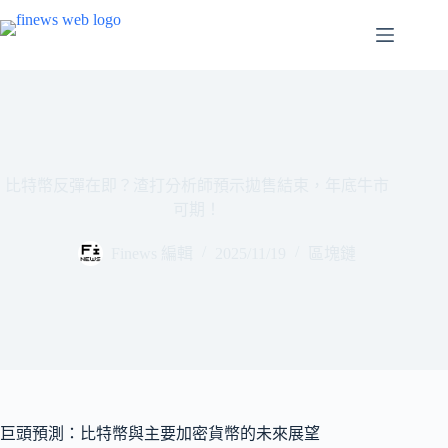
跳
至
主
要
內
容
比特幣反彈在即？渣打分析師預示拋售結束，年底牛市
可期！
Finews 編輯
2025/11/19
區塊鏈
巨頭預測：比特幣與主要加密貨幣的未來展望