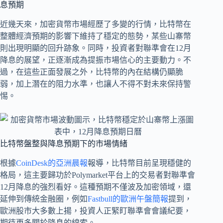
息預期
近幾天來，加密貨幣市場經歷了多變的行情，比特幣在
整體經濟預期的影響下維持了穩定的態勢，某些山寨幣
則出現明顯的回升跡象。同時，投資者對聯準會在12月
降息的展望，正逐漸成為提振市場信心的主要動力。不
過，在這些正面發展之外，比特幣的內在結構仍顯脆
弱，加上潛在的阻力水準，也讓人不得不對未來保持警
惕。
比特幣盤整與降息預期下的市場情緒
根據
CoinDesk的亞洲晨報
報導，比特幣目前呈現穩健的
格局，這主要歸功於Polymarket平台上的交易者對聯準會
12月降息的強烈看好。這種預期不僅波及加密領域，還
延伸到傳統金融圈，例如
Fastbull的歐洲午盤簡報
提到，
歐洲股市大多數上揚，投資人正緊盯聯準會會議紀要，
期待更多關於降息的線索。