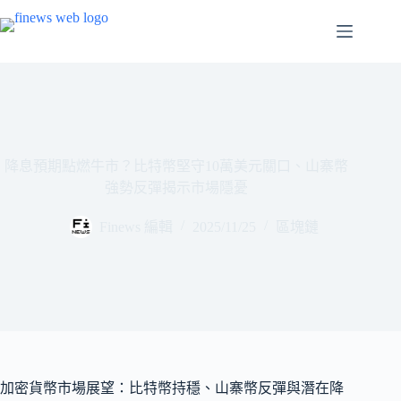
跳
至
主
要
內
容
降息預期點燃牛市？比特幣堅守10萬美元關口、山寨幣
強勢反彈揭示市場隱憂
Finews 編輯
2025/11/25
區塊鏈
加密貨幣市場展望：比特幣持穩、山寨幣反彈與潛在降