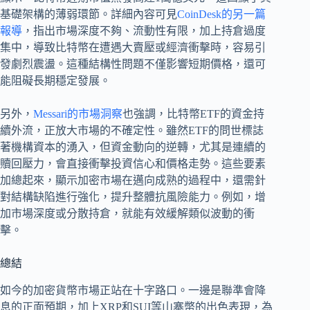
基礎架構的薄弱環節。詳細內容可見
CoinDesk的另一篇
報導
，指出市場深度不夠、流動性有限，加上持倉過度
集中，導致比特幣在遭遇大賣壓或經濟衝擊時，容易引
發劇烈震盪。這種結構性問題不僅影響短期價格，還可
能阻礙長期穩定發展。
另外，
Messari的市場洞察
也強調，比特幣ETF的資金持
續外流，正放大市場的不確定性。雖然ETF的問世標誌
著機構資本的湧入，但資金動向的逆轉，尤其是連續的
贖回壓力，會直接衝擊投資信心和價格走勢。這些要素
加總起來，顯示加密市場在邁向成熟的過程中，還需針
對結構缺陷進行強化，提升整體抗風險能力。例如，增
加市場深度或分散持倉，就能有效緩解類似波動的衝
擊。
總結
如今的加密貨幣市場正站在十字路口。一邊是聯準會降
息的正面預期，加上XRP和SUI等山寨幣的出色表現，為