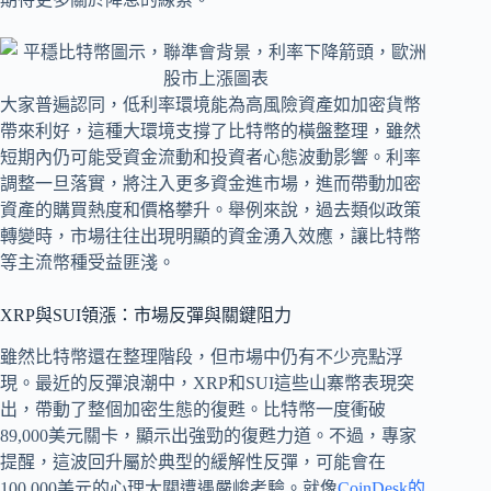
大家普遍認同，低利率環境能為高風險資產如加密貨幣
帶來利好，這種大環境支撐了比特幣的橫盤整理，雖然
短期內仍可能受資金流動和投資者心態波動影響。利率
調整一旦落實，將注入更多資金進市場，進而帶動加密
資產的購買熱度和價格攀升。舉例來說，過去類似政策
轉變時，市場往往出現明顯的資金湧入效應，讓比特幣
等主流幣種受益匪淺。
XRP與SUI領漲：市場反彈與關鍵阻力
雖然比特幣還在整理階段，但市場中仍有不少亮點浮
現。最近的反彈浪潮中，XRP和SUI這些山寨幣表現突
出，帶動了整個加密生態的復甦。比特幣一度衝破
89,000美元關卡，顯示出強勁的復甦力道。不過，專家
提醒，這波回升屬於典型的緩解性反彈，可能會在
100,000美元的心理大關遭遇嚴峻考驗。就像
CoinDesk的