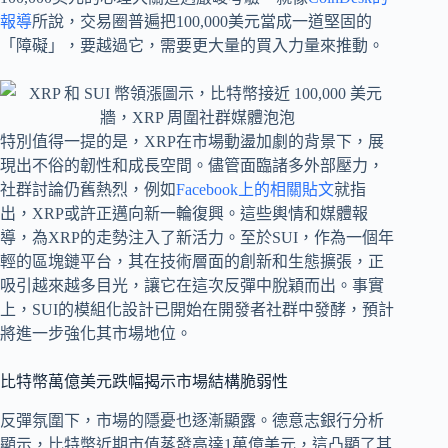
報導
所說，交易圈普遍把100,000美元當成一道堅固的
「障礙」，要越過它，需要更大量的買入力量來推動。
特別值得一提的是，XRP在市場動盪加劇的背景下，展
現出不俗的韌性和成長空間。儘管面臨諸多外部壓力，
社群討論仍舊熱烈，例如
Facebook上的相關貼文
就指
出，XRP或許正邁向新一輪復興。這些輿情和媒體報
導，為XRP的走勢注入了新活力。至於SUI，作為一個年
輕的區塊鏈平台，其在技術層面的創新和生態擴張，正
吸引越來越多目光，讓它在這次反彈中脫穎而出。事實
上，SUI的模組化設計已開始在開發者社群中發酵，預計
將進一步強化其市場地位。
比特幣萬億美元跌幅揭示市場結構脆弱性
反彈氛圍下，市場的隱憂也逐漸顯露。德意志銀行分析
顯示，比特幣近期市值蒸發高達1萬億美元，這凸顯了其