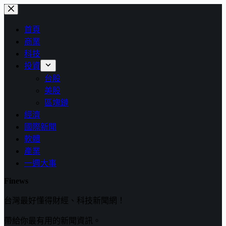
跳
至
首頁
主
商業
要
科技
內
投資
容
台股
美股
區塊鏈
經濟
國際新聞
軟體
產業
一週大事
Finews
台灣最好懂得財經、科技新聞網！
帶給你最有用的新聞資訊。