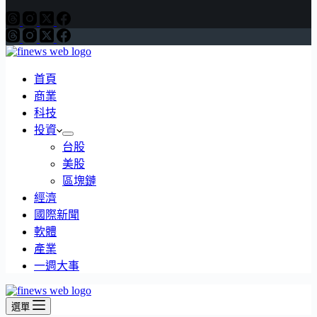
首頁
商業
科技
投資
台股
美股
區塊鏈
經濟
國際新聞
軟體
產業
一週大事
選單