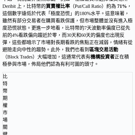
Deribit 上，比特幣的
買賣權比率
（Put/Call Ratio）約為
71%
，
這個數字遠低於代表「極度恐慌」的180%水平。這意味著，
雖然有部分交易者在購買看跌保護，但市場整體並沒有進入極
度恐慌狀態。更進一步地看，比特幣的7天波動率偏度已從先
前的4%看跌偏向趨近於零，而30天和60天的偏度也出現反
彈，這些都暗示了市場對長期看跌的焦點正在減弱，情緒有從
避險走向中性的趨勢。此外，我們也看到
區塊交易活動
（Block Trades）大幅增加，這通常代表有
機構投資者
正在積
極參與市場，佈局他們認為有利可圖的頭寸。
比
特
幣
期
權
市
場
關
鍵