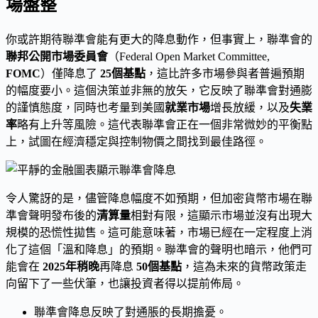
場盤整
你或許期待聯準會能有更大的降息動作，但事實上，聯準會的
聯邦公開市場委員會
（Federal Open Market Committee,
FOMC
）僅降息了
25個基點
，這比許多市場參與者普遍預期
的幅度要小。這個決策並非無的放矢，它反映了聯準會對通膨
的謹慎態度，同時也考量到美國
就業市場
增長放緩，以及
失業
率
略有上升等風險。這代表聯準會正在一個非常微妙的平衡點
上，試圖在經濟穩定與控制物價之間找到最佳路徑。
令人驚訝的是，儘管降息幅度不如預期，但加密貨幣市場在聯
準會聲明發布後的
清算量
相對有限，這顯示市場並沒有出現大
規模的恐慌性拋售。這可能意味著，市場已經在一定程度上消
化了這個「溫和降息」的預期。聯準會的聲明也暗示，他們可
能會在
2025年稍晚
再降息
50個基點
，這為未來的貨幣政策走
向留下了一些伏筆，也讓投資者得以提前佈局。
聯準會降息反映了對通脹的長期擔憂。