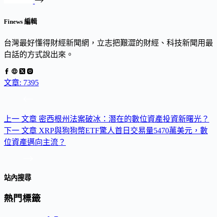
Finews 編輯
台灣最好懂得財經新聞網，立志把艱澀的財經、科技新聞用最
白話的方式說出來。
文章: 7395
上一
文章
密西根州法案破冰：潛在的數位資產投資新曙光？
下一
文章
XRP與狗狗幣ETF驚人首日交易量5470萬美元，數
位資產邁向主流？
站內搜尋
熱門標籤