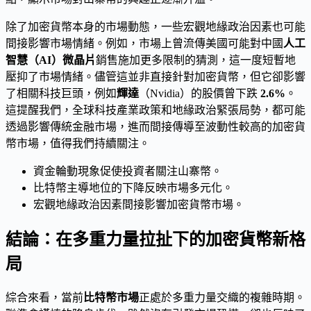
除了加密貨幣本身的市場動態，一些宏觀地緣政治因素也可能
間接影響市場情緒。例如，市場上曾流傳美國可能對中國
人工
智慧（AI）微晶片
銷售施加更多限制的猜測，這一度短暫地
壓抑了市場情緒。儘管這並非直接針對加密貨幣，但它卻影響
了相關科技巨頭，例如
輝達
（Nvidia）的股價曾下跌
2.6%
。
這提醒我們，全球科技產業政策和地緣政治緊張局勢，都可能
透過影響傳統金融市場，進而間接傳導至波動性較高的加密貨
幣市場，值得我們持續關注。
資金輪動現象促使投資者關注山寨幣。
比特幣主導地位的下降反映市場多元化。
宏觀地緣政治因素間接影響加密貨幣市場。
結論：在多重力量拉扯下的加密貨幣新格
局
綜合來看，當前
比特幣市場
正處於多重力量交織的複雜時期。