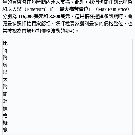
量的買盤會在短時間內湧入市場。此外，我們也關注到比特幣
和以太幣（Ethereum）的「
最大痛苦價位
」（Max Pain Price）
分別為
116,000美元
和
3,800美元
，這是指在選擇權到期時，會
讓最多選擇權買家虧損、選擇權賣家獲利最多的價格點位，也
常被視為市場短期價格波動的參考。
比
特
幣
與
以
太
幣
關
鍵
價
格
概
覽