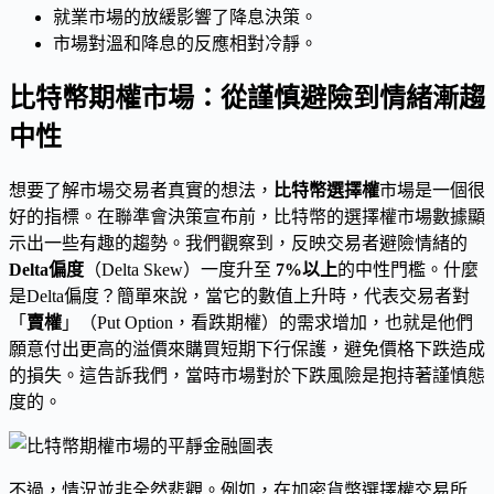
就業市場的放緩影響了降息決策。
市場對溫和降息的反應相對冷靜。
比特幣期權市場：從謹慎避險到情緒漸趨
中性
想要了解市場交易者真實的想法，
比特幣選擇權
市場是一個很
好的指標。在聯準會決策宣布前，比特幣的選擇權市場數據顯
示出一些有趣的趨勢。我們觀察到，反映交易者避險情緒的
Delta偏度
（Delta Skew）一度升至
7%以上
的中性門檻。什麼
是Delta偏度？簡單來說，當它的數值上升時，代表交易者對
「
賣權
」（Put Option，看跌期權）的需求增加，也就是他們
願意付出更高的溢價來購買短期下行保護，避免價格下跌造成
的損失。這告訴我們，當時市場對於下跌風險是抱持著謹慎態
度的。
不過，情況並非全然悲觀。例如，在加密貨幣選擇權交易所