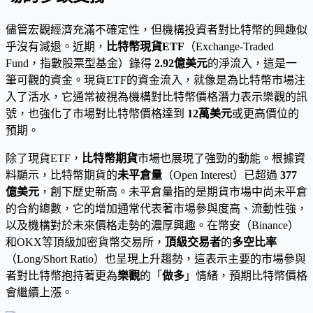
儘管宏觀經濟充滿不確定性，但機構投資者對比特幣的興趣似
乎沒有減退。近期，
比特幣現貨ETF
（Exchange-Traded
Fund，指數股票型基金）錄得
2.92億美元
的淨流入，這是一
筆可觀的資金。現貨ETF的資金流入，就像是為比特幣市場注
入了活水，它通常被視為機構對比特幣價格潛力表示樂觀的訊
號，也強化了市場對比特幣價格達到
12萬美元
或更高價位的
預期。
除了現貨ETF，
比特幣期貨
市場也展現了強勁的動能。根據資
料顯示，比特幣期貨的
未平倉量
（Open Interest）已超過
377
億美元
，創下歷史新高。未平倉量指的是期貨市場中尚未平倉
的合約總數，它的增加通常代表著市場參與度高、流動性強，
以及機構對於未來價格走勢的濃厚興趣。在幣安（Binance）
和OKX等頂級加密貨幣交易所，
頂級交易者
的
多空比率
（Long/Short Ratio）也呈現上升趨勢，這表示主要的市場參與
者對比特幣抱持著更為
樂觀
的「
做多
」情緒，預期比特幣價格
會繼續上漲。