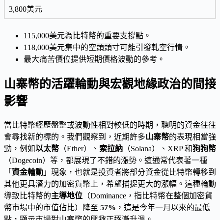
3,800美元
115,000美元為比特幣的重要支撐點。
118,000美元集中的空頭頭寸可能引發軋空行情。
最大痛苦價位提供短期價格波動的參考。
山寨幣的活躍輪動與宏觀地緣政治的間接
影響
當比特幣經歷盤整或波動性相對較低的時期，聰明的資金往往
會尋找新的標的。我們觀察到，近期許多
山寨幣
的表現相當強
勁，例如
以太幣
（Ether）、
索拉納
（Solana）、XRP 和
狗狗幣
（Dogecoin）等，都展現了不錯的漲勢。這通常代表著一種
「
資金輪動
」現象，也就是投資者將部分資金從比特幣轉移到
其他更具潛力的加密貨幣上，希望捕捉更大的漲幅。這種輪動
導致比特幣的
主導地位
（Dominance，指比特幣在整個加密貨
幣市場中的市值佔比）降至
57%
，這是今年一月以來的最低
點，顯示市場對山寨幣的興趣正逐漸升溫。