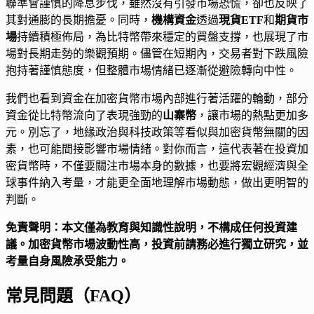
聯準會謹慎的降息步伐，雖然沒有引發市場恐慌，卻也反映了
其對通膨的長期擔憂。同時，
機構資金
透過
現貨ETF
和
期貨市
場
持續積極佈局，為比特幣帶來穩定的買盤支撐，也展現了市
場對長期走勢的樂觀預期。儘管在短期內，交易者對下跌風險
抱持著謹慎態度，但整體市場情緒已逐漸從避險轉向中性。
我們也看到資金在加密貨幣市場內部進行著活躍的輪動，部分
資金從比特幣流向了表現強勁的
山寨幣
，讓市場的熱點更加多
元。別忘了，地緣政治與科技政策等看似與加密貨幣無關的因
素，也可能間接影響市場情緒。對你而言，這代表著在投資加
密貨幣時，不僅要關注市場本身的數據，也要將宏觀經濟與全
球事件納入考量，才能更全面地理解市場動態，做出更明智的
判斷。
免責聲明：本文僅為教育與知識性說明，不構成任何投資建
議。加密貨幣市場波動性高，投資前請務必進行獨立研究，並
考量自身風險承受能力。
常見問題（FAQ）