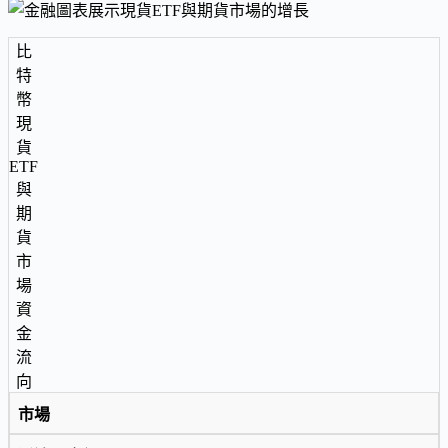
比
特
幣
現
貨
ETF
與
期
貨
市
場
資
金
流
向
市場