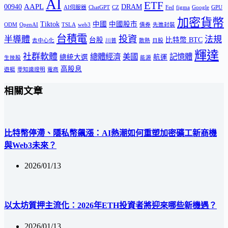
AI
ETF
AAPL
00940
DRAM
AI伺服器
ChatGPT
CZ
Fed
figma
Google
GPU
加密貨幣
Tiktok
中國
中國股市
ODM
OpenAI
TSLA
web3
債券
先進封裝
台積電
投資
半導體
法規
台股
比特幣 BTC
去中心化
川普
散熱
日股
輝達
社群軟體
總體經濟
美國
記憶體
總統大選
航運
生技股
能源
高股息
遊艇
零知識證明
電商
相關文章
比特幣停滯、隱私幣飆漲：AI熱潮如何重塑加密礦工新商機
與Web3未來？
2026/01/13
以太坊質押主流化：2026年ETH投資者將迎來哪些新機遇？
2026/01/13