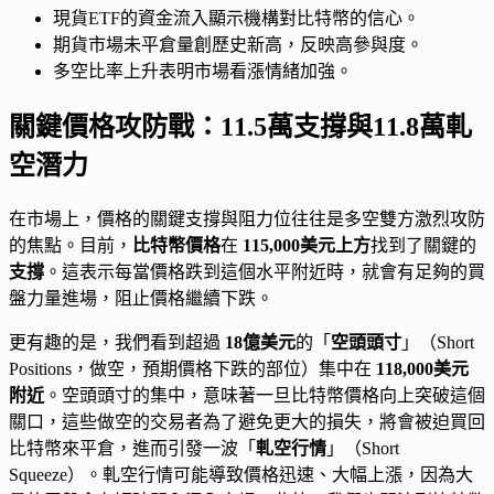
現貨ETF的資金流入顯示機構對比特幣的信心。
期貨市場未平倉量創歷史新高，反映高參與度。
多空比率上升表明市場看漲情緒加強。
關鍵價格攻防戰：11.5萬支撐與11.8萬軋
空潛力
在市場上，價格的關鍵支撐與阻力位往往是多空雙方激烈攻防
的焦點。目前，
比特幣價格
在
115,000美元上方
找到了關鍵的
支撐
。這表示每當價格跌到這個水平附近時，就會有足夠的買
盤力量進場，阻止價格繼續下跌。
更有趣的是，我們看到超過
18億美元
的「
空頭頭寸
」（Short
Positions，做空，預期價格下跌的部位）集中在
118,000美元
附近
。空頭頭寸的集中，意味著一旦比特幣價格向上突破這個
關口，這些做空的交易者為了避免更大的損失，將會被迫買回
比特幣來平倉，進而引發一波「
軋空行情
」（Short
Squeeze）。軋空行情可能導致價格迅速、大幅上漲，因為大