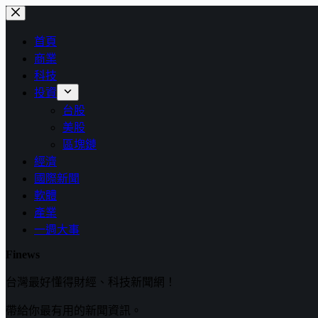
跳
至
首頁
主
商業
要
科技
內
投資
容
台股
美股
區塊鏈
經濟
國際新聞
軟體
產業
一週大事
Finews
台灣最好懂得財經、科技新聞網！
帶給你最有用的新聞資訊。