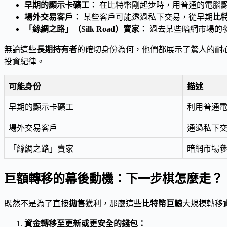
早期的顯示卡礦工：
在比特幣剛起步時，用普通的電腦
場外交易客戶：
某些客戶可能透過私下交易，從早期
比
「絲綢之路」（Silk Road）賣家：
過去某些暗網市場的
無論這些
長期持有者
的確切身份為何，他們都展示了驚人的耐
投資紀律。
可能身份
描述
早期的顯示卡礦工
利用普通電
場外交易客戶
通過私下交
「絲綢之路」賣家
暗網市場參
巨額轉移的幕後動機：下一步棋怎麼走？
既然不是為了直接
拋售
獲利，那麼這些
比特幣巨鯨
大規模轉移
資金轉移至更新或更安全的錢包：