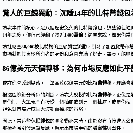
驚人的巨鯨異動：沉睡14年的比特幣錢包
這次事件的核心，是八個歷史悠久的比特幣錢包。這些錢包裡
14年之後，價值已經翻了將近
1400萬倍
！簡單來說，如果你當
這批總量
80,000枚比特幣
的巨額
資金流動
，引發了
加密貨幣市
市場對於其背後所有者的身份和意圖充滿了好奇。畢竟，能夠
86億美元天價轉移：為何市場反應如此平
或許你會感到疑惑，一筆高達86億美元的
比特幣轉移
，理應會
根據區塊鏈分析師的判斷，這次大規模的
比特幣轉移
，更像是
是你把一大筆現金直接從一個抽屜放到另一個抽屜，或是你私
避免對市場造成巨大波動而採取的策略。
因此，當這些
休眠錢包
的資金動起來時，由於沒有直接進入公
那樣輕易引發連鎖反應，顯示出市場更強的
穩定性
與韌性。