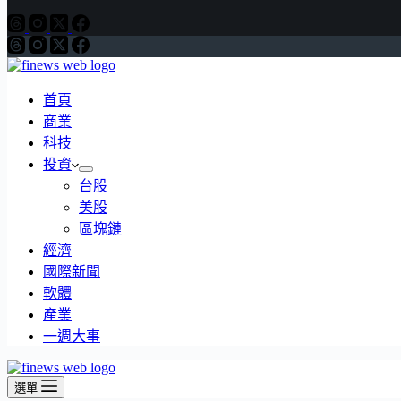
首頁
商業
科技
投資
台股
美股
區塊鏈
經濟
國際新聞
軟體
產業
一週大事
選單