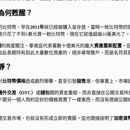
為何甦醒？
的比特幣，早在
2011年
就已經被購入並存放，當時一枚比特幣的
時只花了不到1美元買一枚比特幣，現在它就值超過10萬美元了。
場
的高度關注，畢竟這代表著數十億美元的龐大
資產重新配置
。
如此長期持有如此大量數位資產的，絕非尋常散戶，而是名符其
靜？
對
比特幣價格
造成劇烈衝擊，甚至引發
拋售
潮，但事實上，市場
場外交易（OTC）
或
錢包
間的資金重組，而非直接在公開交易所
下跟另一個人用約定好的價格買賣了一樣東西，而沒有透過公開
開交易市場，也就沒有形成立即的賣壓。這也間接說明了
加密貨