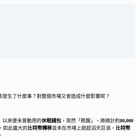
底發生了什麼事？對整個市場又會造成什麼影響呢？
」以來便未曾動用的
休眠錢包
，突然「甦醒」，將總計約
80,000
，如此龐大的
比特幣轉移
並未在市場上掀起滔天巨浪，
比特幣
。