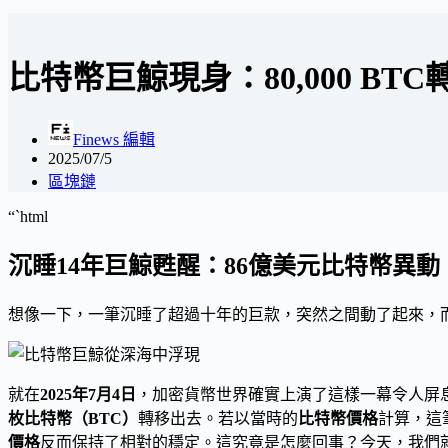
比特幣巨鯨現身：80,000 BT
Finews 編輯
2025/07/5
區塊鏈
“`html
沉睡14年巨鯨甦醒：86億美元比特幣異
想像一下，一筆沉睡了超過十年的巨款，突然之間動了起來，
就在
2025年7月4日
，加密貨幣世界確實上演了這樣一幕令人屏
枚比特幣（BTC）
轉移出去。若以當時的
比特幣價格
計算，這
價格
反而保持了相對的穩定。這究竟是怎麼回事？今天，我們