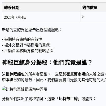
轉移日期
錢包數量
8
2025年7月4日
新增的巨鯨異動顯示出幾個關鍵點：
• 長期持有策略的有效性
• 場外交易對市場穩定的貢獻
• 巨額資金移動背後的戰略意圖
神秘巨鯨身分揭秘：他們究竟是誰？
這批
休眠錢包
的所有者是誰，一直是
加密貨幣市場
的未解之謎
中本聰
已知的錢包，因此，我們需要將目光投向其他可能的大
分析師們提出了幾種猜測，這些「
比特幣巨鯨
」可能是：