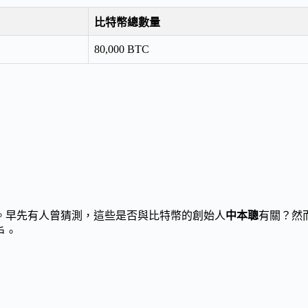
比特幣總數量
80,000 BTC
。早先有人曾猜測，這些是否與比特幣的創始人
中本聰
有關？然
戶。