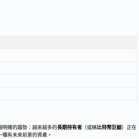
個明確的趨勢：越來越多的
長期持有者
（或稱
比特幣巨鯨
）正在
一種有未來前景的資產。