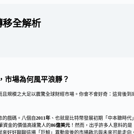
C轉移全解析
動，市場為何風平浪靜？
而且規模之大足以震驚全球財經市場。你會不會好奇：這背後到
息的戲碼。八個自
2011年
、也就是比特幣發展初期「中本聰時代
筆資金的價值高達驚人的
86億美元
！然而，出乎許多人意料的是
就來好好聊聊這場「巨鯨」異動背後的市場啟示與未來可能走向