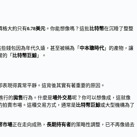
價格大約只有
0.78美元
。你能想像嗎？這批
比特幣
在沉睡了整整
這些錢包因為年代久遠，甚至被稱為「
中本聰時代
」的產物，讓
實的「
比特幣巨鯨
」。
卻表現得異常平靜。這背後其實有著重要的原因。
進行的
拋售
行為。什麼是
場外交易
呢？你可以想像成，這就像
的拍賣市場。這種交易方式，通常是
比特幣巨鯨
或大型機構為了
幣市場
正在走向成熟，
長期持有者
的策略性調整，已不再像過去