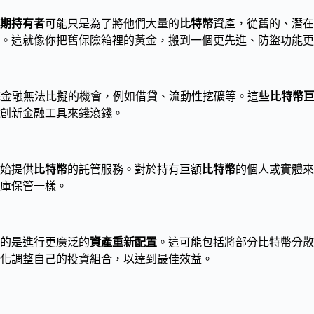
期持有者
可能只是為了將他們大量的
比特幣
資產，從舊的、潛在
。這就像你把舊保險箱裡的黃金，搬到一個更先進、防盜功能更
統金融無法比擬的機會，例如借貸、流動性挖礦等。這些
比特幣
創新金融工具來錢滾錢。
始提供
比特幣
的託管服務。對於持有巨額
比特幣
的個人或實體來
庫保管一樣。
的是進行更廣泛的
資產重新配置
。這可能包括將部分比特幣分散
化調整自己的投資組合，以達到最佳效益。