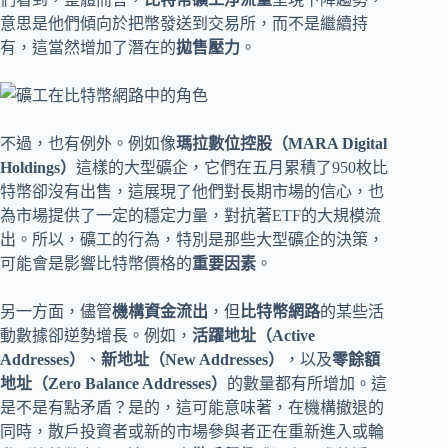
意思是他們傾向於把幣發送到交易所，而不是繼續持
有，這當然增加了潛在的
拋售壓力
。
不過，也有例外。例如像
瑪拉數位控股（MARA Digital
Holdings）
這樣的大型礦企，它們在五月累積了950枚比
特幣卻沒有出售，這展現了他們對長期市場的信心，也
為市場提供了一定的穩定力量，對抗著ETF的大規模流
出。所以，礦工的行為，特別是那些大型礦企的決策，
可能會是影響比特幣價格的
重要因素
。
另一方面，儘管
機構資金流出
，但
比特幣網路
的某些活
動數據卻逆勢增長。例如，
活躍地址（Active
Addresses）
、
新地址（New Addresses）
，以及
零餘額
地址（Zero Balance Addresses）
的數量都有所增加。這
是不是有點矛盾？是的，這可能意味著，在機構撤退的
同時，散戶投資者或新的市場參與者正在重新進入或輪