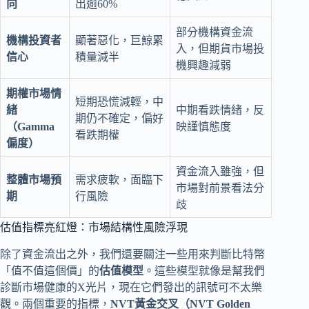
向
出逾60%
部分機構資金流
機構投資者
顯著惡化，巨鯨累
入，但期貨市場投
信心
積量減半
機興趣減弱
期權市場情
短期恐慌減輕，中
緒
中期看跌情緒，反
期仍不確定，偏好
（Gamma
映謹慎態度
看跌期權
偏度）
資金流入雖強，但
整體市場預
需求疲軟，面臨下
市場對前景看法分
期
行風險
歧
估值指標亮紅燈：市場結構性風險浮現
除了資金流出之外，我們還要關注一些用來判斷比特幣
「值不值這個價」的
估值模型
。這些模型就像是幫我們
診斷市場健康的X光片，現在它們發出的訊號可不太樂
觀。兩個重要的指標，
NVT黃金交叉（NVT Golden