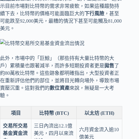
示目前市場對比特幣的需求非常疲軟，如果這種趨勢持
續下去，比特幣的價格可能面臨巨大的
下行風險
，甚至
可能跌至92,000美元，最糟的情況下甚至可能觸及81,000
美元。
此外，市場中的「巨鯨」（那些持有大量比特幣的大
戶）累積量也跟著減半，而許多短期投資者更是
拋售
了
約80萬枚比特幣。這些跡象都明確指出，大型投資者正
在重新評估他們的部位，並將目光轉向場外，導致市場
賣壓沉重。這對我們的
數位資產
來說，無疑是一大考
驗。
項目
比特幣 (BTC)
以太坊 (ETH)
交易所交易
三日內流出12.1億
六月資金流入逾10
基金資金流
美元，四月以來流
億美元