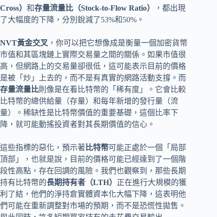
Cross）
和
存量流量比（Stock-to-Flow Ratio）
，都出現
了大幅度的下降，分別銳減了53%和50%。
NVT黃金交叉
，你可以把它想像成是衡量一個加密貨幣
市值和其區塊鏈上實際交易量之間的關係。如果市值很
高，但網路上的交易量卻很低，這可能表示目前的價格
是被「炒」上去的，而不是有真實的網路活動支撐。而
存量流量比
則像是在看比特幣的「稀有度」。它會比較
比特幣的總供給量（存量）和每年新增的發行量（流
量）。稀缺性是比特幣價值的重要基礎，這個比率下
降，就可能動搖投資者對其長期價值的信心。
這些指標的惡化，預示著
比特幣
可能正處於一個「局部
頂部」，也就是說，目前的價格可能已經達到了一個階
段性高點，存在回調的風險。我們也觀察到，那些長期
持有比特幣的
長期持有者（LTH）
正在進行大規模的獲
利了結，他們的淨持倉實體資本化大幅下降，這表明他
們可能在重新調整對市場的預期，而不是恐慌性拋售。