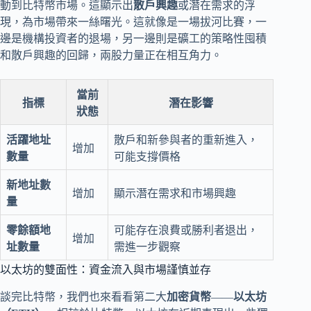
動到比特幣市場。這顯示出
散戶興趣
或潛在需求的浮
現，為市場帶來一絲曙光。這就像是一場拔河比賽，一
邊是機構投資者的退場，另一邊則是礦工的策略性囤積
和散戶興趣的回歸，兩股力量正在相互角力。
當前
指標
潛在影響
狀態
活躍地址
散戶和新參與者的重新進入，
增加
數量
可能支撐價格
新地址數
增加
顯示潛在需求和市場興趣
量
零餘額地
可能存在浪費或勝利者退出，
增加
址數量
需進一步觀察
以太坊的雙面性：資金流入與市場謹慎並存
談完比特幣，我們也來看看第二大
加密貨幣
——
以太坊