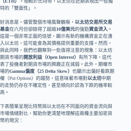
（ETH）
。相較於比特幣，以太坊在近期表現出一些獨
特的「雙面性」。
好消息是，儘管整個市場風聲鶴唳，
以太坊交易所交易
基金
在六月份卻錄得了超過
10億美元
的強勁
資金流入
。
這是一個非常正面的信號，顯示有新的機構資金正在湧
入以太坊，這可能會為其價格提供重要的支撐。然而，
與此同時，我們也觀察到一些值得注意的現象：以太坊
期貨市場的
開放利益（Open Interest）
有所下降，這代
表了投機者對期貨市場的興趣正在減弱。此外，期權市
場的
Gamma偏度（25 Delta Skew）
也顯示出偏好看跌期
權（Put Options）的趨勢，這意味著市場對
以太坊
中期
的走勢仍存在不確定性，甚至傾向於認為下跌的機率較
高。
下表簡單呈現比特幣與以太坊在不同面向的資金流向與
市場情緒對比，幫助你更清楚地理解這兩種主要加密貨
幣的現況：