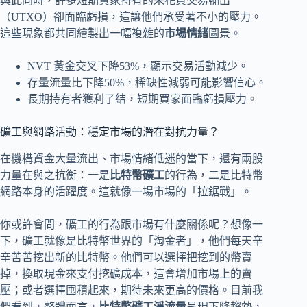
與此同時，許多短期買家持有的未花費交易輸出
（UTXO）卻面臨虧損，這讓他們承受著不小的壓力。
這些現象都共同繪製出一幅複雜的
市場情緒
圖景。
NVT 黃金交叉下降53%，顯示交易活動減少。
存量流量比下降50%，稀缺性減弱可能影響信心。
長期持有者獲利了結，短期買家面臨虧損壓力。
礦工與網路活動：穩定市場的潛在對抗力量？
在機構資金大量流出、市場情緒低迷的當下，還有兩股
力量在與之抗衡：一是
比特幣礦工
的行為，二是比特幣
網路本身的活躍度。這就像一場市場的「拉鋸戰」。
你或許會問，礦工的行為跟市場有什麼關係呢？想像一
下，礦工就像是比特幣世界的「淘金者」，他們每天辛
辛苦苦挖出新的比特幣。他們可以選擇把挖到的幣賣
掉，換取現金來支付挖礦成本，這會增加市場上的賣
壓；或者選擇囤積起來，期待未來更高的價格。目前我
們看到，整體而言，
比特幣礦工淨流量
呈現下降趨勢，