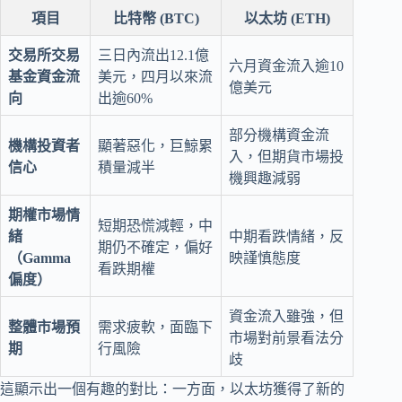
項目
比特幣 (BTC)
以太坊 (ETH)
交易所交易
三日內流出12.1億
六月資金流入逾10
基金資金流
美元，四月以來流
億美元
向
出逾60%
部分機構資金流
機構投資者
顯著惡化，巨鯨累
入，但期貨市場投
信心
積量減半
機興趣減弱
期權市場情
短期恐慌減輕，中
緒
中期看跌情緒，反
期仍不確定，偏好
（Gamma
映謹慎態度
看跌期權
偏度）
資金流入雖強，但
整體市場預
需求疲軟，面臨下
市場對前景看法分
期
行風險
歧
這顯示出一個有趣的對比：一方面，以太坊獲得了新的