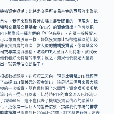
機構資金退潮：比特幣交易所交易基金的巨額流出警示
首先，我們來聊聊最近市場上最受矚目的一個現象：
比
特幣交易所交易基金（ETF）
的
資金流出
。你可以把
ETF想像成一種方便的「打包商品」，它讓一般投資人
可以像買賣股票一樣，輕鬆投資像比特幣這種以前比較
難直接買賣的資產。當大型的
機構投資者
，像是基金公
司或專業投資機構，透過ETF大量買入比特幣，就代表
他們看好比特幣的未來；反之，如果他們開始大量賣
出，就表示信心動搖了。
根據數據顯示，在短短三天內，現貨
比特幣ETF
就經歷
了高達
12.1億美元
的資金流出，這是近三個月來最大規
模的一次撤資，簡直像打開了水閘門，資金嘩啦嘩啦地
流出去。從四月以來，比特幣ETF的資金流入已經減少
了超過
60%
。這不僅代表了機構投資者信心的顯著惡
化，更像是一個巨大的警告信號，提醒我們市場的
需求
動能指標
已經降到負200萬比特幣，創下歷史新低。這表