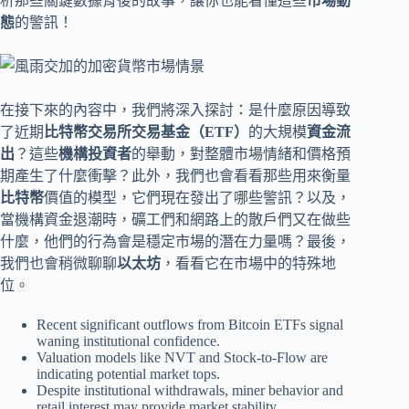
析那些關鍵數據背後的故事，讓你也能看懂這些
市場動
態
的警訊！
在接下來的內容中，我們將深入探討：是什麼原因導致
了近期
比特幣交易所交易基金（ETF）
的大規模
資金流
出
？這些
機構投資者
的舉動，對整體市場情緒和價格預
期產生了什麼衝擊？此外，我們也會看看那些用來衡量
比特幣
價值的模型，它們現在發出了哪些警訊？以及，
當機構資金退潮時，礦工們和網路上的散戶們又在做些
什麼，他們的行為會是穩定市場的潛在力量嗎？最後，
我們也會稍微聊聊
以太坊
，看看它在市場中的特殊地
位。
Recent significant outflows from Bitcoin ETFs signal
waning institutional confidence.
Valuation models like NVT and Stock-to-Flow are
indicating potential market tops.
Despite institutional withdrawals, miner behavior and
retail interest may provide market stability.