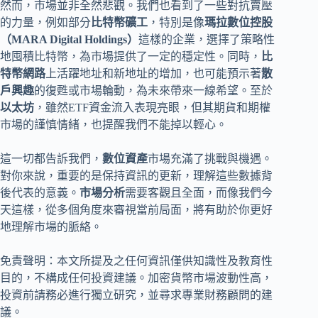
然而，市場並非全然悲觀。我們也看到了一些對抗賣壓
的力量，例如部分
比特幣礦工
，特別是像
瑪拉數位控股
（MARA Digital Holdings）
這樣的企業，選擇了策略性
地囤積比特幣，為市場提供了一定的穩定性。同時，
比
特幣網路
上活躍地址和新地址的增加，也可能預示著
散
戶興趣
的復甦或市場輪動，為未來帶來一線希望。至於
以太坊
，雖然ETF資金流入表現亮眼，但其期貨和期權
市場的謹慎情緒，也提醒我們不能掉以輕心。
這一切都告訴我們，
數位資產
市場充滿了挑戰與機遇。
對你來說，重要的是保持資訊的更新，理解這些數據背
後代表的意義。
市場分析
需要客觀且全面，而像我們今
天這樣，從多個角度來審視當前局面，將有助於你更好
地理解市場的脈絡。
免責聲明：本文所提及之任何資訊僅供知識性及教育性
目的，不構成任何投資建議。加密貨幣市場波動性高，
投資前請務必進行獨立研究，並尋求專業財務顧問的建
議。