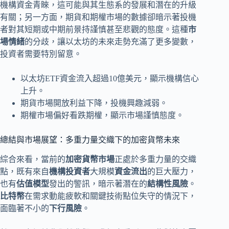
機構資金青睞，這可能與其生態系的發展和潛在的升級
有關；另一方面，期貨和期權市場的數據卻暗示著投機
者對其短期或中期前景持謹慎甚至悲觀的態度。這種
市
場情緒
的分歧，讓以太坊的未來走勢充滿了更多變數，
投資者需要特別留意。
以太坊ETF資金流入超過10億美元，顯示機構信心
上升。
期貨市場開放利益下降，投機興趣減弱。
期權市場偏好看跌期權，顯示市場謹慎態度。
總結與市場展望：多重力量交織下的加密貨幣未來
綜合來看，當前的
加密貨幣市場
正處於多重力量的交織
點，既有來自
機構投資者
大規模
資金流出
的巨大壓力，
也有
估值模型
發出的警訊，暗示著潛在的
結構性風險
。
比特幣
在需求動能疲軟和關鍵技術點位失守的情況下，
面臨著不小的
下行風險
。