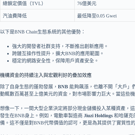
總鎖定價值（TVL）
76億美元
汽油費降低
最低降至0.05 Gwei
以下是BNB Chain生態系統的其他優勢：
強大的開發者社群支持，不斷推出創新應用。
跨鏈互操作性提升，擴大BNB的應用範圍。
穩定的網路安全性，保障用戶資產安全。
機構資金的持續注入與宏觀利好的疊加效應
除了自身生態的蓬勃發展，
BNB
能夠飆漲，也離不開「大戶」
動輒數百萬甚至上億美元的資金，對市場影響力巨大。當這些機
想像一下，一間大型企業決定將部分現金儲備投入某種資產，這
發生在BNB身上。例如，電動車製造商
Jiuzi Holdings
和哈薩克
備。這不僅是對BNB代幣價值的認可，更是為其提供了實質性