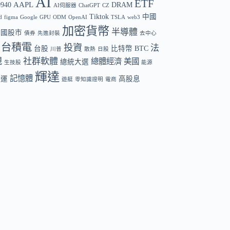
AI
ETF
AAPL
0940
DRAM
AI伺服器
ChatGPT
CZ
Tiktok
中國
d
figma
Google
GPU
ODM
OpenAI
TSLA
web3
加密貨幣
半導體
中國股市
債券
先進封裝
去中心
台積電
投資
法
台股
比特幣 BTC
川普
散熱
日股
規
社群軟體
總體經濟
美國
總統大選
生技股
能源
輝達
記憶體
航運
高股息
遊艇
零知識證明
電商