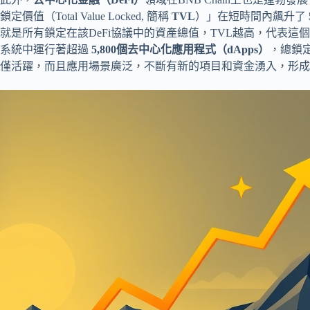
鎖定價值（Total Value Locked, 簡稱
TVL
）」在短時間內飆升了
就是所有鎖定在該DeFi協議中的資產總值，TVL越高，代表這個協
系統中運行著超過
5,800個去中心化應用程式（dApps）
，總鎖
僅活躍，而且應用場景廣泛，不斷有新的項目和資金湧入，形成