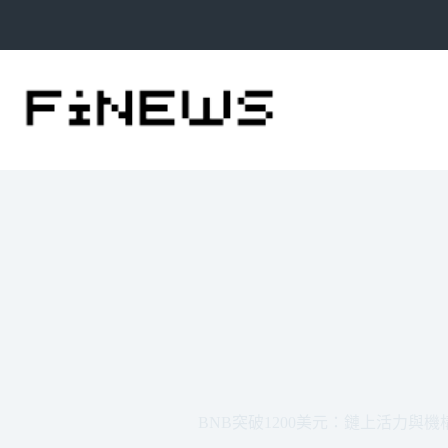
跳
至
主
要
內
容
BNB突破1200美元：鏈上活力與