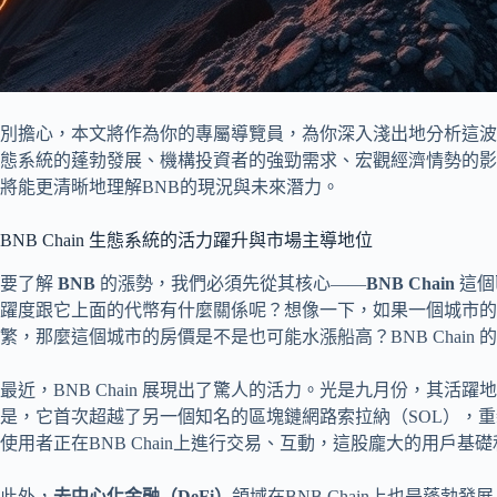
別擔心，本文將作為你的專屬導覽員，為你深入淺出地分析這
態系統的蓬勃發展、機構投資者的強勁需求、宏觀經濟情勢的影
將能更清晰地理解BNB的現況與未來潛力。
BNB Chain 生態系統的活力躍升與市場主導地位
要了解
BNB
的漲勢，我們必須先從其核心——
BNB Chain
這個
躍度跟它上面的代幣有什麼關係呢？想像一下，如果一個城市的
繁，那麼這個城市的房價是不是也可能水漲船高？BNB Chain
最近，BNB Chain 展現出了驚人的活力。光是九月份，其活躍
是，它首次超越了另一個知名的區塊鏈網路索拉納（SOL），
使用者正在BNB Chain上進行交易、互動，這股龐大的用戶
此外，
去中心化金融（DeFi）
領域在BNB Chain上也是蓬勃