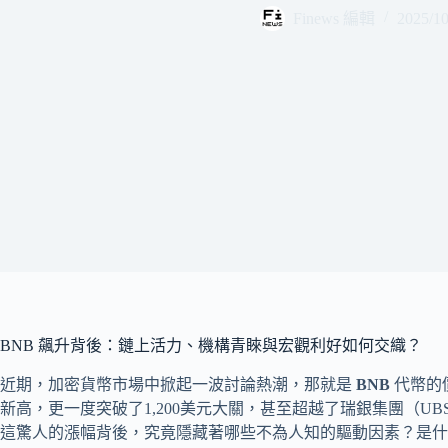
Finews 編輯
2025/10
BNB 飆升背後：鏈上活力、機構青睞與宏觀利好如何交織？
近期，加密貨幣市場中掀起一波討論熱潮，那就是
BNB
代幣的
新高，更一度突破了1,200美元大關，甚至超越了瑞銀集團（UB
這驚人的漲幅背後，究竟隱藏著哪些不為人知的驅動因素？是什