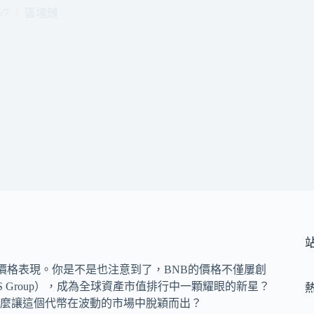
/7
區塊鏈
價格表現。你是不是也注意到了，BNB的價格不僅屢創
S Group），成為全球資產市值排行中一顆耀眼的新星？
麼讓這個代幣在波動的市場中脫穎而出？