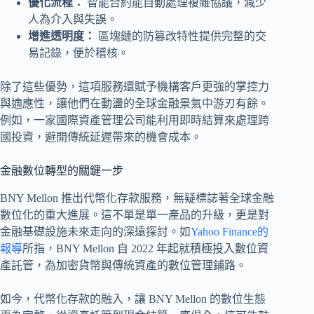
優化流程：
智能合約能自動處理複雜協議，減少
人為介入與失誤。
增進透明度：
區塊鏈的防篡改特性提供完整的交
易記錄，便於稽核。
除了這些優勢，這項服務還賦予機構客戶更強的掌控力
與適應性，讓他們在動盪的全球金融景氣中游刃有餘。
例如，一家國際資產管理公司能利用即時結算來處理跨
國投資，避開傳統延遲帶來的機會成本。
金融數位轉型的關鍵一步
BNY Mellon 推出代幣化存款服務，無疑標誌著全球金融
數位化的重大進展。這不單是單一產品的升級，更是對
金融基礎設施未來走向的深遠探討。如
Yahoo Finance的
報導
所指，BNY Mellon 自 2022 年起就積極投入數位資
產託管，為加密貨幣與傳統資產的數位管理鋪路。
如今，代幣化存款的融入，讓 BNY Mellon 的數位生態