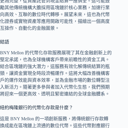
更為完整，從資產託管到現金結算一應俱全。這可能鼓
勵其他傳統機構大膽採用區塊鏈於核心業務，加速行業
向高效、互聯的數位時代轉移。展望未來，這也為代幣
化證券或實物資產等應用開啟可能性，描繪出一個高度
互操作、自動化的金融圖景。
結語
BNY Mellon 的代幣化存款服務展現了其在金融創新上的
堅定承諾，也為全球機構客戶帶來前瞻性的資金工具。
結合區塊鏈的強大潛力，這服務有效化解傳統結算的瓶
頸，讓資金實現全時段流暢運作。這將大幅改善機構客
戶的運作效能與資本效率，並為金融市場的數位轉型注
入新活力。隨著更多參與者加入代幣化生態，我們預期
將迎來一個更高效、透明且緊密連結的全球金融體系。
紐約梅隆銀行的代幣化存款是什麼？
這是 BNY Mellon 的一項創新服務，將傳統銀行存款轉
換成能在區塊鏈上流通的數位代幣。這些代幣對應銀行