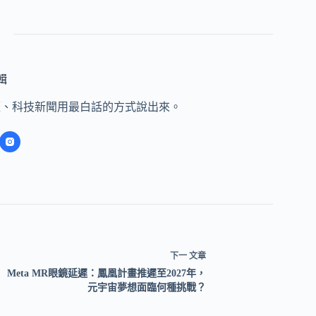
編輯
經、科技新聞用最白話的方式說出來。
下一
文章
Meta MR眼鏡延遲：鳳凰計畫推遲至2027年，
元宇宙夢想面臨何種挑戰？