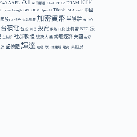
AI
ETF
AAPL
0940
DRAM
AI伺服器
ChatGPT
CZ
Tiktok
中國
d
figma
Google
GPU
ODM
OpenAI
TSLA
web3
加密貨幣
半導體
中國股市
債券
先進封裝
去中心
台積電
投資
法
台股
比特幣 BTC
川普
散熱
日股
規
社群軟體
總體經濟
美國
總統大選
生技股
能源
輝達
記憶體
航運
高股息
遊艇
零知識證明
電商