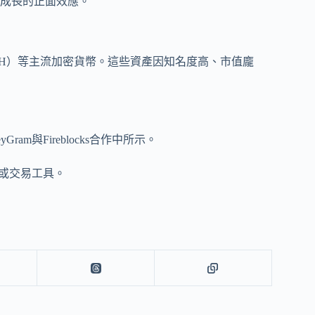
成長的正面效應。
ETH）等主流加密貨幣。這些資產因知名度高、市值龐
m與Fireblocks合作中所示。
或交易工具。