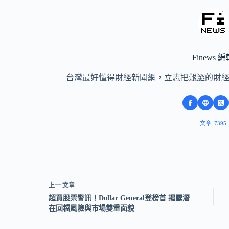
Finews 
台灣最好懂得財經新聞網，立志把艱澀的財
文章: 7395
上一
文章
超買股票警訊！Dollar General登榜首 揭露潛
在回檔風險與市場雙重面貌