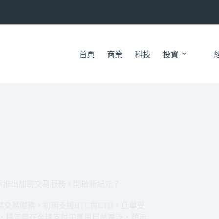
首頁
商業
科技
投資
售客戶推出加密交易服務，開啟新紀元？
貨幣交易服務，初期支援BTC與ETH。此舉受
時，穩定幣在全球支付中應用日益廣泛，預示