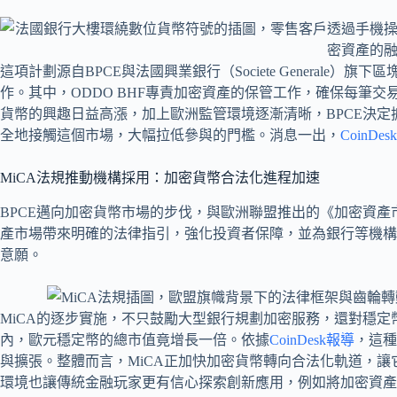
這項計劃源自BPCE與法國興業銀行（Societe Generale）旗
作。其中，ODDO BHF專責加密資產的保管工作，確保每筆
貨幣的興趣日益高漲，加上歐洲監管環境逐漸清晰，BPCE決
全地接觸這個市場，大幅拉低參與的門檻。消息一出，
CoinD
MiCA法規推動機構採用：加密貨幣合法化進程加速
BPCE邁向加密貨幣市場的步伐，與歐洲聯盟推出的《加密資產
產市場帶來明確的法律指引，強化投資者保障，並為銀行等機構
意願。
MiCA的逐步實施，不只鼓勵大型銀行規劃加密服務，還對穩
內，歐元穩定幣的總市值竟增長一倍。依據
CoinDesk報導
，這種
與擴張。整體而言，MiCA正加快加密貨幣轉向合法化軌道，
環境也讓傳統金融玩家更有信心探索創新應用，例如將加密資產