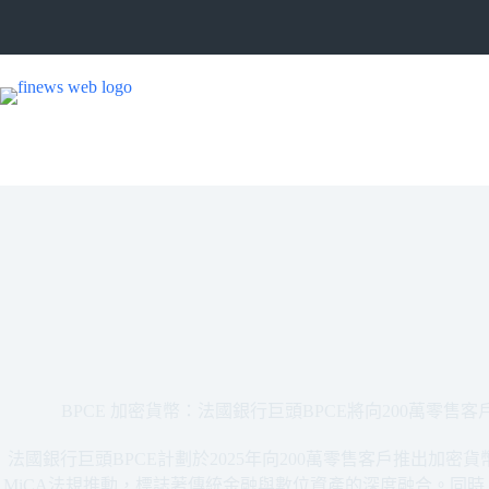
跳
至
主
要
內
容
BPCE 加密貨幣：法國銀行巨頭BPCE將向200萬零
法國銀行巨頭BPCE計劃於2025年向200萬零售客戶推出加密
MiCA法規推動，標誌著傳統金融與數位資產的深度融合。同