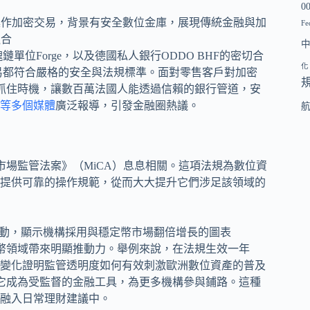
0
Fe
下區塊鏈單位Forge，以及德國私人銀行ODDO BHF的密切合
化
交易都符合嚴格的安全與法規標準。面對零售客戶對加密
定抓住時機，讓數百萬法國人能透過信賴的銀行管道，安
esk等多個媒體
廣泛報導，引發金融圈熱議。
市場監管法案》（MiCA）息息相關。這項法規為數位資
提供可靠的操作規範，從而大大提升它們涉足該領域的
定幣領域帶來明顯推動力。舉例來說，在法規生效一年
變化證明監管透明度如何有效刺激歐洲數位資產的普及
讓它成為受監督的金融工具，為更多機構參與鋪路。這種
融入日常理財建議中。