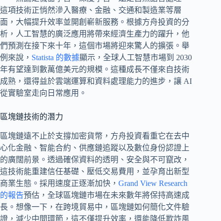
這項技術正悄然滲入醫療、金融、交通和製造業等層
面，大幅提升效率並開創嶄新服務。根據方舟投資的分
析，人工智慧的廣泛應用將帶來經濟生產力的躍升，他
們預測在接下來十年，這個市場將迎來驚人的擴張。舉
例來說，
Statista 的數據
顯示，全球人工智慧市場到 2030
年有望達到數萬億美元的規模。這種成長不僅來自技術
成熟，還得益於雲端運算和資料處理能力的進步，讓 AI
從實驗室走向日常應用。
區塊鏈技術的潛力
區塊鏈遠不止於支撐加密貨幣，方舟投資看重它在去中
心化金融、智能合約、供應鏈追蹤以及數位身份認證上
的廣闊前景。透過確保資料的透明、安全與不可竄改，
這技術能重建信任基礎、壓低交易費用，並孕育出新型
商業生態。採用速度正逐漸加快，
Grand View Research
的報告
預估，全球區塊鏈市場在未來數年將保持高速成
長。想像一下，在跨境貿易中，區塊鏈如何簡化文件驗
證，減少中間環節，這不僅提升效率，還能降低欺詐風