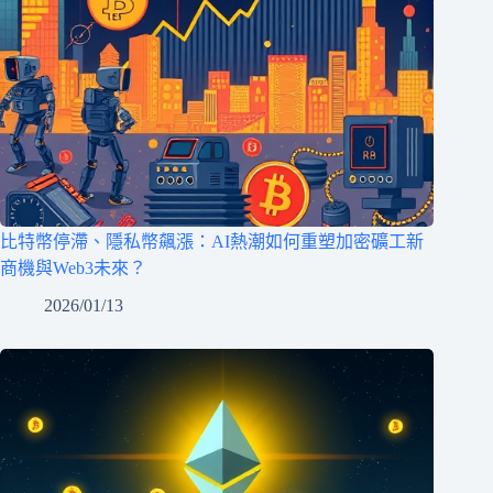
比特幣停滯、隱私幣飆漲：AI熱潮如何重塑加密礦工新
商機與Web3未來？
2026/01/13