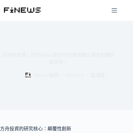
跳
至
主
要
內
容
比特幣奇蹟：巴西Méliuz如何巧妙運用數位黃金脫離財
政困境？
Finews 編輯
2025/12/1
區塊鏈
方舟投資的研究核心：顛覆性創新