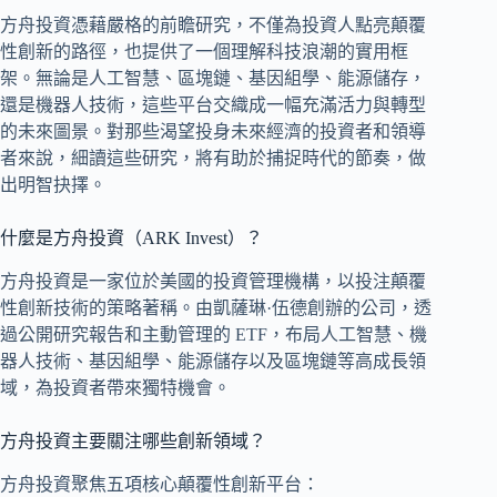
方舟投資憑藉嚴格的前瞻研究，不僅為投資人點亮顛覆
性創新的路徑，也提供了一個理解科技浪潮的實用框
架。無論是人工智慧、區塊鏈、基因組學、能源儲存，
還是機器人技術，這些平台交織成一幅充滿活力與轉型
的未來圖景。對那些渴望投身未來經濟的投資者和領導
者來說，細讀這些研究，將有助於捕捉時代的節奏，做
出明智抉擇。
什麼是方舟投資（ARK Invest）？
方舟投資是一家位於美國的投資管理機構，以投注顛覆
性創新技術的策略著稱。由凱薩琳·伍德創辦的公司，透
過公開研究報告和主動管理的 ETF，布局人工智慧、機
器人技術、基因組學、能源儲存以及區塊鏈等高成長領
域，為投資者帶來獨特機會。
方舟投資主要關注哪些創新領域？
方舟投資聚焦五項核心顛覆性創新平台：