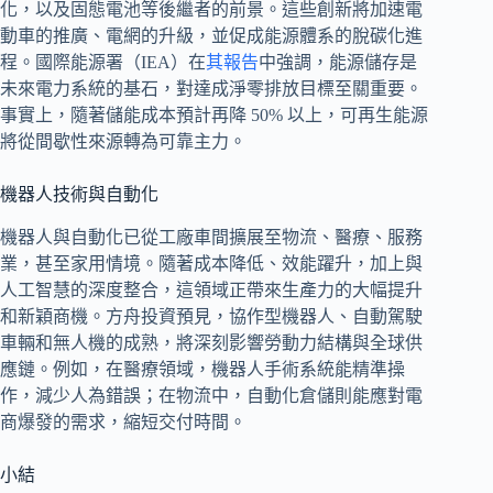
化，以及固態電池等後繼者的前景。這些創新將加速電
動車的推廣、電網的升級，並促成能源體系的脫碳化進
程。國際能源署（IEA）在
其報告
中強調，能源儲存是
未來電力系統的基石，對達成淨零排放目標至關重要。
事實上，隨著儲能成本預計再降 50% 以上，可再生能源
將從間歇性來源轉為可靠主力。
機器人技術與自動化
機器人與自動化已從工廠車間擴展至物流、醫療、服務
業，甚至家用情境。隨著成本降低、效能躍升，加上與
人工智慧的深度整合，這領域正帶來生產力的大幅提升
和新穎商機。方舟投資預見，協作型機器人、自動駕駛
車輛和無人機的成熟，將深刻影響勞動力結構與全球供
應鏈。例如，在醫療領域，機器人手術系統能精準操
作，減少人為錯誤；在物流中，自動化倉儲則能應對電
商爆發的需求，縮短交付時間。
小結