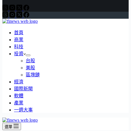
首頁
商業
科技
投資
台股
美股
區塊鏈
經濟
國際新聞
軟體
產業
一週大事
選單