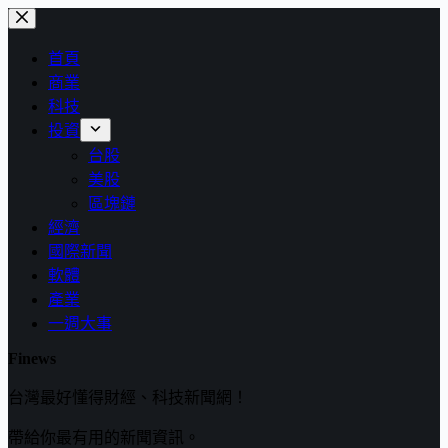
跳
至
首頁
主
商業
要
科技
內
投資
容
台股
美股
區塊鏈
經濟
國際新聞
軟體
產業
一週大事
Finews
台灣最好懂得財經、科技新聞網！
帶給你最有用的新聞資訊。