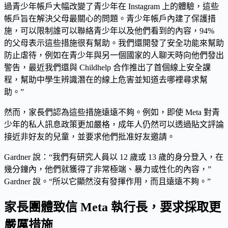
過青少年帳戶大幅改變了青少年在 Instagram 上的體驗，這些
帳戶旨在解決父母最關心的問題。青少年帳戶內建了保護措
施，可以限制誰可以聯絡青少年以及他們看到的內容，94%
的父母表示這些措施很有幫助。我們還開發了安全功能來幫助
防止虐待，例如在青少年與另一個國家的人聊天時向他們發出
警告，最近我們還與 Childhelp 合作推出了首個線上安全課
程，幫助中學生辨識潛在的線上危害並知道去哪裡尋求幫
助。”
然而，家長們認為這些措施遠遠不夠。例如，即使 Meta 對青
少年的私人訊息政策更加嚴格，成年人仍然可以透過貼文評論
接近非好友的兒童，並要求他們批准好友邀請。
Gardner 說：“我們有研究人員以 12 歲或 13 歲的身分登入，在
幾分鐘內，他們就獲得了非常極端、暴力或性化的內容，”
Gardner 說。“所以它顯然沒有發揮作用，而且遠遠不夠。”
家長團體致信 Meta 執行長，要求採取更
嚴厲措施