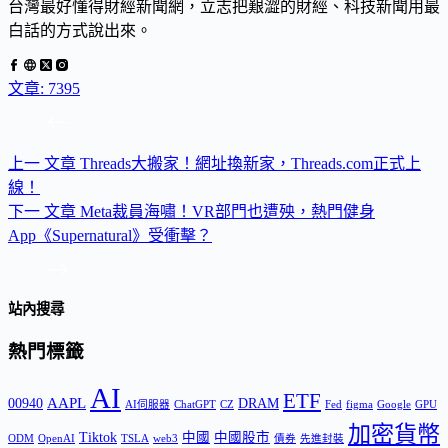
台灣最好懂得財經新聞網，立志把艱澀的財經、科技新聞用最
白話的方式說出來。
文章: 7395
上一
文章
Threads大搬家！網址換新家，Threads.com正式上
線！
下一
文章
Meta裁員海嘯！VR部門也遭殃，熱門健身
App《Supernatural》受衝擊？
站內搜尋
熱門標籤
AI
ETF
AAPL
00940
DRAM
AI伺服器
ChatGPT
CZ
Fed
figma
Google
GPU
加密貨幣
Tiktok
中國
中國股市
ODM
OpenAI
TSLA
web3
債券
先進封裝