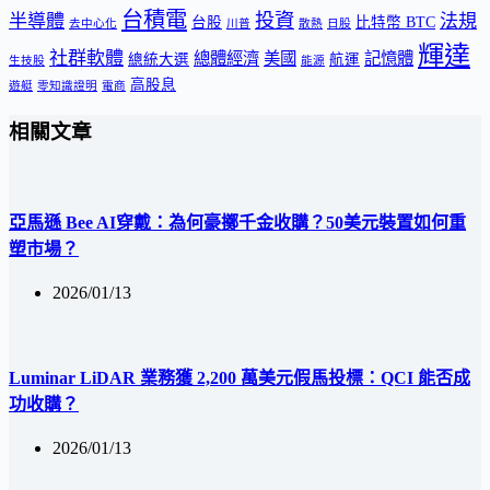
台積電
投資
半導體
法規
台股
比特幣 BTC
去中心化
川普
散熱
日股
輝達
社群軟體
總體經濟
美國
記憶體
總統大選
航運
生技股
能源
高股息
遊艇
零知識證明
電商
相關文章
亞馬遜 Bee AI穿戴：為何豪擲千金收購？50美元裝置如何重
塑市場？
2026/01/13
Luminar LiDAR 業務獲 2,200 萬美元假馬投標：QCI 能否成
功收購？
2026/01/13