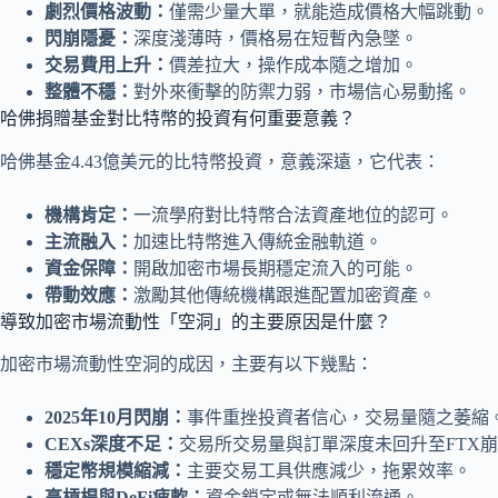
劇烈價格波動：
僅需少量大單，就能造成價格大幅跳動。
閃崩隱憂：
深度淺薄時，價格易在短暫內急墜。
交易費用上升：
價差拉大，操作成本隨之增加。
整體不穩：
對外來衝擊的防禦力弱，市場信心易動搖。
哈佛捐贈基金對比特幣的投資有何重要意義？
哈佛基金4.43億美元的比特幣投資，意義深遠，它代表：
機構肯定：
一流學府對比特幣合法資產地位的認可。
主流融入：
加速比特幣進入傳統金融軌道。
資金保障：
開啟加密市場長期穩定流入的可能。
帶動效應：
激勵其他傳統機構跟進配置加密資產。
導致加密市場流動性「空洞」的主要原因是什麼？
加密市場流動性空洞的成因，主要有以下幾點：
2025年10月閃崩：
事件重挫投資者信心，交易量隨之萎縮
CEXs深度不足：
交易所交易量與訂單深度未回升至FTX
穩定幣規模縮減：
主要交易工具供應減少，拖累效率。
高槓桿與DeFi疲軟：
資金鎖定或無法順利流通。