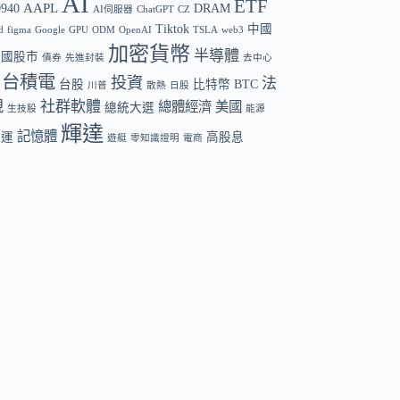
AI
ETF
AAPL
0940
DRAM
AI伺服器
ChatGPT
CZ
Tiktok
中國
d
figma
Google
GPU
ODM
OpenAI
TSLA
web3
加密貨幣
半導體
中國股市
債券
先進封裝
去中心
台積電
投資
法
台股
比特幣 BTC
川普
散熱
日股
規
社群軟體
總體經濟
美國
總統大選
生技股
能源
輝達
記憶體
航運
高股息
遊艇
零知識證明
電商