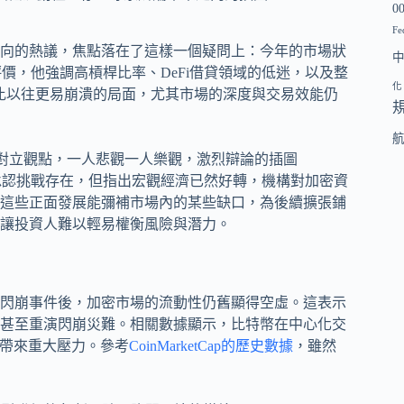
0
Fe
來方向的熱議，焦點落在了這樣一個疑問上：今年的市場狀
負面評價，他強調高槓桿比率、DeFi借貸領域的低迷，以及整
化
一個比以往更易崩潰的局面，尤其市場的深度與交易效能仍
面視角。他承認挑戰存在，但指出宏觀經濟已然好轉，機構對加密資
信，這些正面發展能彌補市場內的某些缺口，為後續擴張鋪
讓投資人難以輕易權衡風險與潛力。
月的閃崩事件後，加密市場的流動性仍舊顯得空虛。這表示
甚至重演閃崩災難。相關數據顯示，比特幣在中心化交
定帶來重大壓力。參考
CoinMarketCap的歷史數據
，雖然