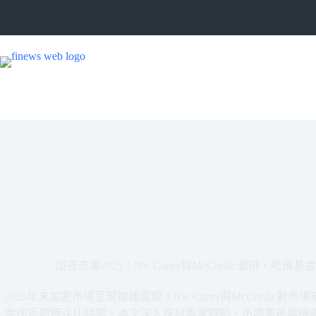
跳
至
主
要
內
容
加密市場2025：Nic Carter與McCordic激辯
2025年末加密市場呈現複雜面貌，Nic Carter與McCord
金卻巨額押注比特幣。本文深入探討專家觀點、市場風險與機