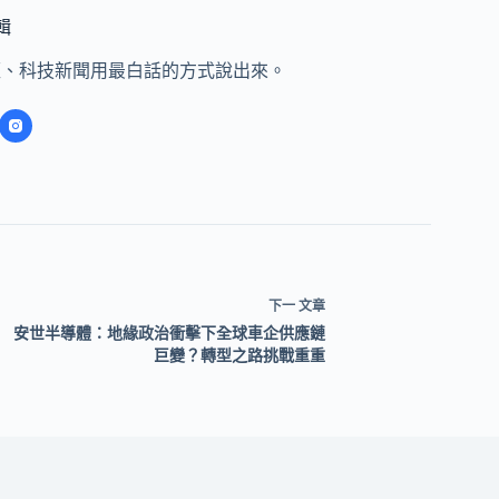
編輯
經、科技新聞用最白話的方式說出來。
下一
文章
安世半導體：地緣政治衝擊下全球車企供應鏈
巨變？轉型之路挑戰重重