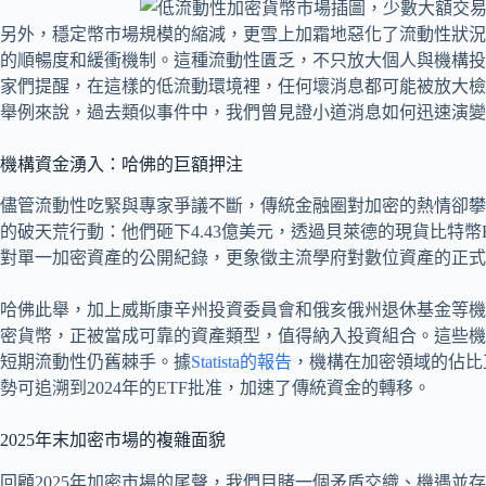
另外，穩定幣市場規模的縮減，更雪上加霜地惡化了流動性狀況
的順暢度和緩衝機制。這種流動性匱乏，不只放大個人與機構投
家們提醒，在這樣的低流動環境裡，任何壞消息都可能被放大檢
舉例來說，過去類似事件中，我們曾見證小道消息如何迅速演變
機構資金湧入：哈佛的巨額押注
儘管流動性吃緊與專家爭議不斷，傳統金融圈對加密的熱情卻攀
的破天荒行動：他們砸下4.43億美元，透過貝萊德的現貨比特幣
對單一加密資產的公開紀錄，更象徵主流學府對數位資產的正式
哈佛此舉，加上威斯康辛州投資委員會和俄亥俄州退休基金等機
密貨幣，正被當成可靠的資產類型，值得納入投資組合。這些機
短期流動性仍舊棘手。據
Statista的報告
，機構在加密領域的佔比
勢可追溯到2024年的ETF批准，加速了傳統資金的轉移。
2025年末加密市場的複雜面貌
回顧2025年加密市場的尾聲，我們目睹一個矛盾交織、機遇並存的局面。