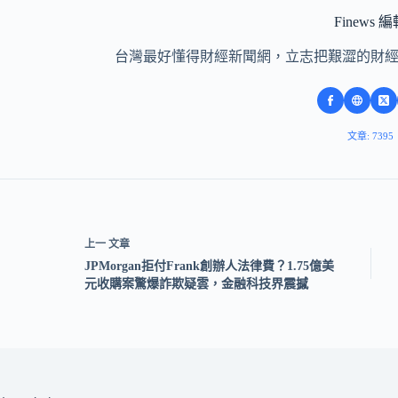
Finews 
台灣最好懂得財經新聞網，立志把艱澀的財
文章: 7395
上一
文章
JPMorgan拒付Frank創辦人法律費？1.75億美
元收購案驚爆詐欺疑雲，金融科技界震撼