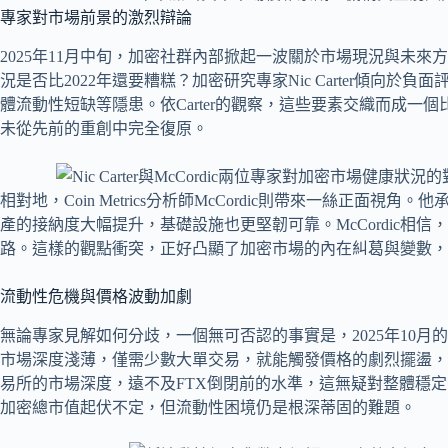
專家對市場前景的激烈辯論
2025年11月中旬，加密社群內部掀起一波關於市場現況與未
況是否比2022年還要糟糕？加密研究專家Nic Carter傾向於
體流動性短缺等隱患。依Carter的觀察，這些要素交織而成
未從先前的重創中完全復原。
相對地，Coin Metrics分析師McCordic則帶來一絲正
產的接納度大幅提升，基礎設施也更堅韌可靠。McCordic相
路。這樣的觀點衝突，正好凸顯了加密市場的內在糾葛與變數，
流動性危機與價格波動加劇
無論專家見解如何分歧，一個無可否認的事實是，2025年10
市場深度淺薄，僅需少數大單交易，就能觸發價格的劇烈擺盪，
易所的市場深度，遠不及FTX倒閉前的水準，這無疑對整體穩
加密總市值起伏不定，但流動性困境仍是根深蒂固的難題。