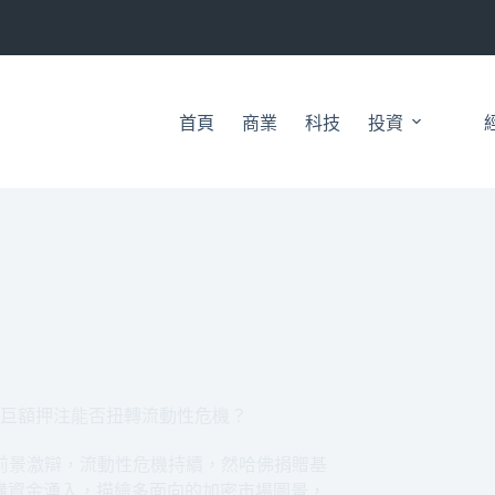
首頁
商業
科技
投資
，哈佛基金巨額押注能否扭轉流動性危機？
ic對市場前景激辯，流動性危機持續，然哈佛捐贈基
構資金湧入，描繪多面向的加密市場圖景，