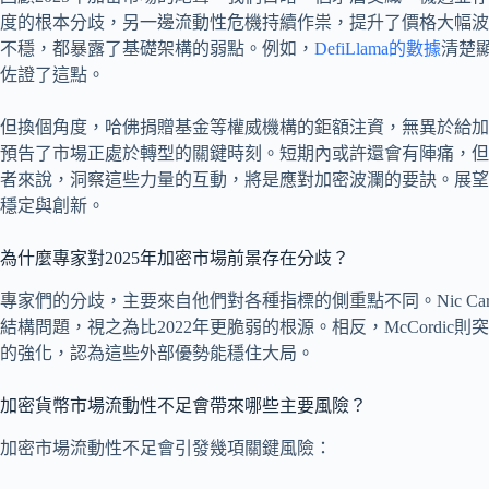
度的根本分歧，另一邊流動性危機持續作祟，提升了價格大幅波
不穩，都暴露了基礎架構的弱點。例如，
DefiLlama的數據
清楚
佐證了這點。
但換個角度，哈佛捐贈基金等權威機構的鉅額注資，無異於給加
預告了市場正處於轉型的關鍵時刻。短期內或許還會有陣痛，但
者來說，洞察這些力量的互動，將是應對加密波瀾的要訣。展望
穩定與創新。
為什麼專家對2025年加密市場前景存在分歧？
專家們的分歧，主要來自他們對各種指標的側重點不同。Nic Car
結構問題，視之為比2022年更脆弱的根源。相反，McCordi
的強化，認為這些外部優勢能穩住大局。
加密貨幣市場流動性不足會帶來哪些主要風險？
加密市場流動性不足會引發幾項關鍵風險：