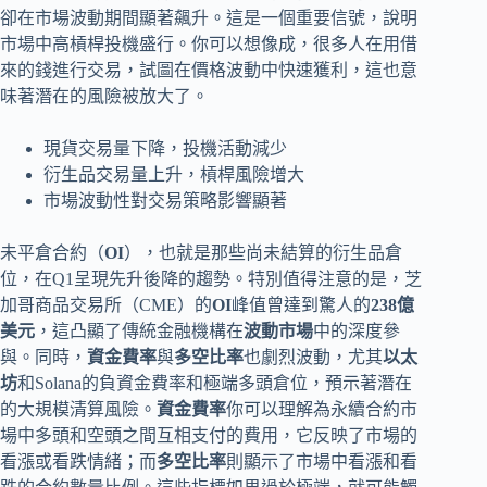
卻在市場波動期間顯著飆升。這是一個重要信號，說明
市場中高槓桿投機盛行。你可以想像成，很多人在用借
來的錢進行交易，試圖在價格波動中快速獲利，這也意
味著潛在的風險被放大了。
現貨交易量下降，投機活動減少
衍生品交易量上升，槓桿風險增大
市場波動性對交易策略影響顯著
未平倉合約（
OI
），也就是那些尚未結算的衍生品倉
位，在Q1呈現先升後降的趨勢。特別值得注意的是，芝
加哥商品交易所（CME）的
OI
峰值曾達到驚人的
238億
美元
，這凸顯了傳統金融機構在
波動市場
中的深度參
與。同時，
資金費率
與
多空比率
也劇烈波動，尤其
以太
坊
和Solana的負資金費率和極端多頭倉位，預示著潛在
的大規模清算風險。
資金費率
你可以理解為永續合約市
場中多頭和空頭之間互相支付的費用，它反映了市場的
看漲或看跌情緒；而
多空比率
則顯示了市場中看漲和看