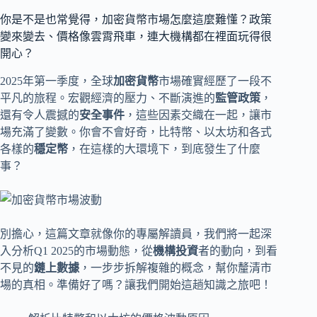
你是不是也常覺得，加密貨幣市場怎麼這麼難懂？政策
變來變去、價格像雲霄飛車，連大機構都在裡面玩得很
開心？
2025年第一季度，全球
加密貨幣
市場確實經歷了一段不
平凡的旅程。宏觀經濟的壓力、不斷演進的
監管政策
，
還有令人震撼的
安全事件
，這些因素交織在一起，讓市
場充滿了變數。你會不會好奇，比特幣、以太坊和各式
各樣的
穩定幣
，在這樣的大環境下，到底發生了什麼
事？
別擔心，這篇文章就像你的專屬解讀員，我們將一起深
入分析Q1 2025的市場動態，從
機構投資
者的動向，到看
不見的
鏈上數據
，一步步拆解複雜的概念，幫你釐清市
場的真相。準備好了嗎？讓我們開始這趟知識之旅吧！