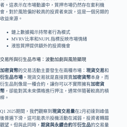
者。這表示在市場動盪中，質押市場仍然存在套利機
會，對於風險偏好較高的投資者來說，這是一個另類的
收益來源。
鏈上數據揭示持幣者行為模式
MVRV比率和NUPL指標反映市場情緒
液態質押提供額外的投資機會
交易所與衍生品市場：波動加劇與風險顯現
加密貨幣
的交易活動主要發生在兩種市場：
現貨交易
和
衍生品市場
。現貨交易就是直接買賣
加密貨幣
本身，而
衍生品則像是一種合約，讓你可以不實際擁有
加密貨
幣
，卻能對其未來價格進行押注，通常伴隨著較高的槓
桿。
Q1 2025期間，我們觀察到
現貨交易量
在2月初達到峰值
後普遍下滑，這可能表示投機活動在減弱，投資者轉趨
觀望。但與此同時，
期貨與永續合約
等
衍生品
的交易量