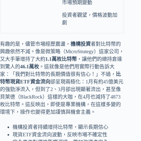
市場預期變動
投資者觀望，價格波動加
劇
有趣的是，儘管市場經歷震盪，
機構投資
者對比特幣的
興趣依然不減。像是微策略（MicroStrategy）這家公司，
又大手筆增持了大約
1.1萬枚比特幣
，讓他們的總持倉達
到驚人的
46.1萬枚
。這就像是他們用實際行動告訴大
家：「我們對比特幣的長期價值很有信心！」不過，
比
特幣現貨ETF資金流向
卻呈現兩極化：1月有約45億美元
的強勁淨流入，但到了2、3月卻出現顯著流出，甚至像
貝萊德（BlackRock）這樣的大咖，在4月也減持了4873
枚比特幣。這反映出，即使是專業機構，在這樣多變的
環境下，操作也變得更加謹慎與機會主義。
機構投資者持續增持比特幣，顯示長期信心
現貨ETF資金流向波動，反映市場不確定性