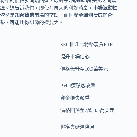
特幣的價格就開始回落，最終在
7萬到8.5萬美元
之間震
盪。這告訴我們，即使有再大的利好消息，
市場波動
性
依然是
加密貨幣
市場的常態，而且
安全漏洞
造成的衝
擊，可能比你想像的還要大。
SEC批准比特幣現貨ETF
提升市場信心
價格急升至10.9萬美元
Bybit遭駭客攻擊
資金損失嚴重
價格回落至7萬-8.5萬美元
聯準會延遲降息