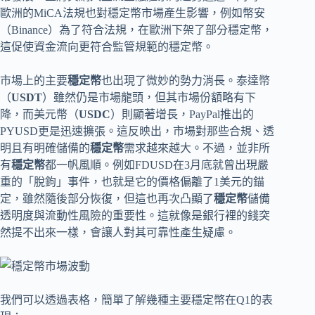
歐洲的MiCA法規也對穩定幣市場產生影響，例如幣安
（Binance）為了符合法規，在歐洲下架了部分穩定幣，
這促使資金流向更符合監管規範的穩定幣。
市場上的主要
穩定幣
也出現了微妙的勢力消長。泰達幣
（
USDT
）雖然仍是市場龍頭，但其市場份額略有下
降，而美元幣（
USDC
）則顯著增長，PayPal推出的
PYUSD更是迅速擴張。這反映出，市場對那些合規、透
明且有明確儲備的
穩定幣
需求越來越大。不過，並非所
有
穩定幣
都一帆風順。例如FDUSD在3月底就曾出現嚴
重的「脫鉤」事件，也就是它的價格偏離了1美元的錨
定，雖然隨後部分恢復，但這也再次凸顯了
穩定幣
儲備
透明度與流動性風險的重要性。這就像是銀行裡的錢突
然提不出來一樣，會讓人對其可靠性產生疑慮。
我們可以透過表格，簡單了解幾種主要穩定幣在Q1的表