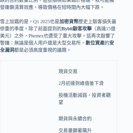
跌的合約數量比例。這些指標如果過於極端，就可能觸
發連鎖清算效應，導致價格在短時間內大幅下跌。
雪上加霜的是，Q1 2025也是
加密貨幣
歷史上駭客損失最
慘重的季度。除了前面提到的
Bybit駭客攻擊
（高達15億
美元）之外，Phemex也遭受了重大攻擊。這再次敲響了
警鐘：無論是個人用戶還是大型交易所，
數位資產
的
安
全漏洞
都是必須高度重視的議題。
現貨交易
2月初達到峰值後下滑
投機活動減弱，投資者觀
望
期貨與永續合約
交易量顯著飆升