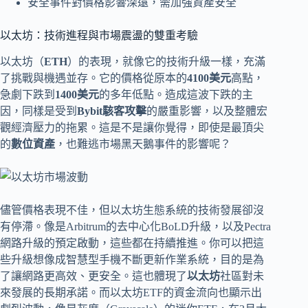
安全事件對價格影響深遠，需加強資產安全
以太坊：技術進程與市場震盪的雙重考驗
以太坊（
ETH
）的表現，就像它的技術升級一樣，充滿
了挑戰與機遇並存。它的價格從原本的
4100美元
高點，
急劇下跌到
1400美元
的多年低點。造成這波下跌的主
因，同樣是受到
Bybit駭客攻擊
的嚴重影響，以及整體宏
觀經濟壓力的拖累。這是不是讓你覺得，即使是最頂尖
的
數位資產
，也難逃市場黑天鵝事件的影響呢？
儘管價格表現不佳，但以太坊生態系統的技術發展卻沒
有停滯。像是Arbitrum的去中心化BoLD升級，以及Pectra
網路升級的預定啟動，這些都在持續推進。你可以把這
些升級想像成智慧型手機不斷更新作業系統，目的是為
了讓網路更高效、更安全。這也體現了
以太坊
社區對未
來發展的長期承諾。而以太坊ETF的資金流向也顯示出