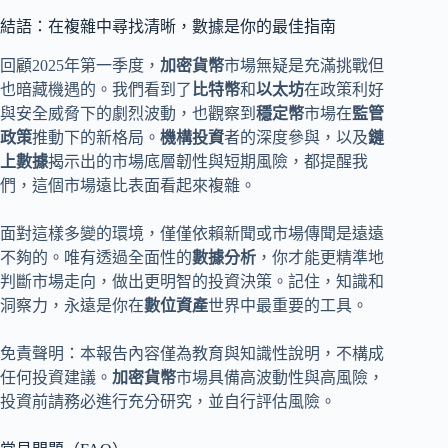
結語：在複雜中尋找清晰，數據是你的最佳指南
回顧2025年第一季度，
加密貨幣
市場無疑是充滿挑戰但
也暗藏機遇的。我們看到了
比特幣
和
以太坊
在政策利好
與安全威脅下的劇烈波動，也觀察到
穩定幣
市場在
監管
政策
推動下的新格局。
機構投資
者的深度參與，以及
鏈
上數據
揭示出的市場底層韌性與短期風險，都提醒我
們，這個市場遠比表面看起來複雜。
面對這樣多變的環境，僅僅依賴新聞或市場傳聞是遠遠
不夠的。唯有透過全面性的
數據分析
，你才能更精準地
判斷市場走向，做出更明智的投資決策。記住，知識和
洞察力，永遠是你在
數位資產
世界中最重要的工具。
免責聲明：本報告內容僅為教育與知識性說明，不構成
任何投資建議。
加密貨幣
市場具備高波動性與高風險，
投資前請務必進行充分研究，並自行評估風險。