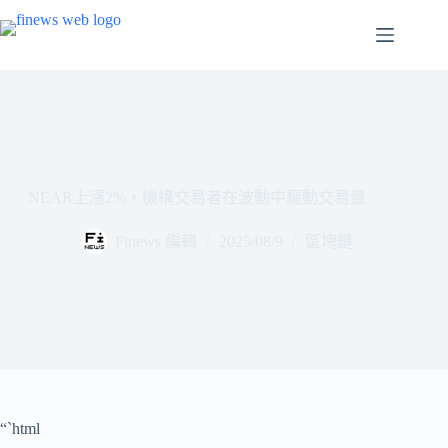
跳
至
主
要
內
容
NEAR上漲2%，機構交易者在波動中驅動交易量
Finews 編輯
2025/08/9
區塊鏈
“`html