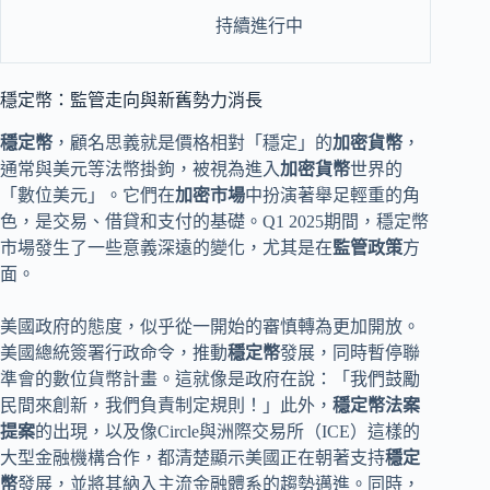
持續進行中
穩定幣：監管走向與新舊勢力消長
穩定幣
，顧名思義就是價格相對「穩定」的
加密貨幣
，
通常與美元等法幣掛鉤，被視為進入
加密貨幣
世界的
「數位美元」。它們在
加密市場
中扮演著舉足輕重的角
色，是交易、借貸和支付的基礎。Q1 2025期間，穩定幣
市場發生了一些意義深遠的變化，尤其是在
監管政策
方
面。
美國政府的態度，似乎從一開始的審慎轉為更加開放。
美國總統簽署行政命令，推動
穩定幣
發展，同時暫停聯
準會的數位貨幣計畫。這就像是政府在說：「我們鼓勵
民間來創新，我們負責制定規則！」此外，
穩定幣法案
提案
的出現，以及像Circle與洲際交易所（ICE）這樣的
大型金融機構合作，都清楚顯示美國正在朝著支持
穩定
幣
發展，並將其納入主流金融體系的趨勢邁進。同時，