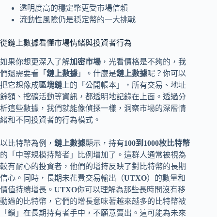
透明度高的穩定幣更受市場信賴
流動性風險仍是穩定幣的一大挑戰
從鏈上數據看懂市場情緒與投資者行為
如果你想更深入了解
加密市場
，光看價格是不夠的，我
們還需要看「
鏈上數據
」。什麼是
鏈上數據
呢？你可以
把它想像成
區塊鏈
上的「公開帳本」，所有交易、地址
餘額、挖礦活動等資訊，都透明地記錄在上面。透過分
析這些數據，我們就能像偵探一樣，洞察市場的深層情
緒和不同投資者的行為模式。
以比特幣為例，
鏈上數據
顯示，持有
100到1000枚比特幣
的「中等規模持幣者」比例增加了。這群人通常被視為
較有耐心的投資者，他們的增持反映了對比特幣的長期
信心。同時，長期未花費交易輸出（
UTXO
）的數量和
價值持續增長。
UTXO
你可以理解為那些長時間沒有移
動過的比特幣，它們的增長意味著越來越多的比特幣被
「鎖」在長期持有者手中，不願意賣出。這可能為未來