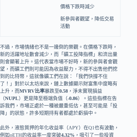
價格下跌時減少
新參與者觀望，降低交易
活動
不過，市場情緒也不是一邊倒的樂觀。在價格下跌時，
新的活躍地址數會減少，而「礦工投降指標」和流出量
則會顯著上升。這代表當市場不好時，新的參與者會觀
望，而礦工們則可能因為收益壓力，不得不出售他們挖
到的比特幣，這就像礦工們在說：「我們快撐不住
了！」對於以太坊來說，鏈上數據顯示財富集中度略有
上升，而
MVRV比率
暴跌至
0.58
，淨未實現損益
（
NUPL
）更是降至極端負值（
-0.86
）。這些指標在告
訴我們，市場正處於一種被嚴重低估，甚至可能是「投
降」的狀態，許多短期持有者都處於虧損中。
此外，液態質押的年化收益率（APY）在Q1也有波動，
例如oETH的收益率一度突破
4.32%
，吸引了一些投資