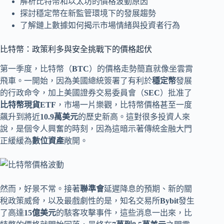
解析比特幣和以太坊的價格波動原因
探討穩定幣在新監管環境下的發展趨勢
了解鏈上數據如何揭示市場情緒與投資者行為
比特幣：政策利多與安全挑戰下的價格起伏
第一季度，比特幣（
BTC
）的價格走勢簡直就像坐雲霄
飛車。一開始，因為美國總統簽署了有利於
穩定幣
發展
的行政命令，加上美國證券交易委員會（
SEC
）批准了
比特幣現貨ETF
，市場一片樂觀，比特幣價格甚至一度
飆升到將近
10.9萬美元
的歷史新高。這對很多投資人來
說，是個令人興奮的時刻，因為這暗示著傳統金融大門
正緩緩為
數位資產
敞開。
然而，好景不常。接著
聯準會
延遲降息的預期、新的關
稅政策威脅，以及最戲劇性的是，知名交易所
Bybit
發生
了高達
15億美元
的駭客攻擊事件，這些消息一出來，比