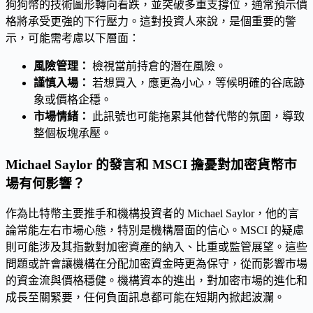
狗狗幣的技術圖形轉向看跌，並突破多重支撐位，通常預示價
格將承受更強的下行壓力。這對投資人來說，是個重要的警
示，可能需考慮以下層面：
風險管理：
檢視當前持倉的潛在風險。
謹慎入場：
若想買入，應更為小心，等候明確的谷底跡
象或價格企穩。
市場情緒：
此訊號也可能拖累其他替代幣的氛圍，導致
整個板塊承壓。
Michael Saylor 的發言和 MSCI 擔憂對加密貨幣市
場有何影響？
作為比特幣主要推手和機構投資者的 Michael Saylor，他的言
論常能左右市場心態，特別是機構層面的信心。MSCI 的疑慮
則可能涉及其指數對加密資產的納入、比重或監管展望。這些
問題或許會讓機構在分配加密資金時更為保守，從而影響市場
的資金流與價格穩健。機構資本的進出，對加密市場的進化和
成長至關緊要，任何負面訊息都可能在短期內掀起波瀾。