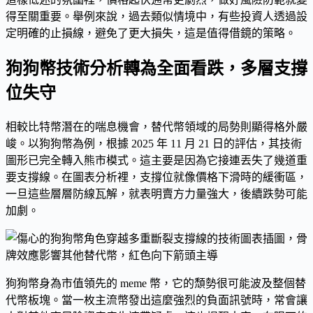
得至關重要。舉例來說，過去類似情境中，有些投資人透過設
定明確的止損線，避免了更大損失，這是值得借鏡的策略。
狗狗幣技術分析轉為全面看跌，多層支撐
位失守
相較比特幣潛在的喘息機會，替代幣領域的局勢則顯得格外嚴
峻。以狗狗幣為例，根據 2025 年 11 月 21 日的評估，其技術
圖形已完全轉入熊市模式。這主要是因為它接連丟失了幾道重
要支撐線。在圖表分析裡，支撐位就像價格下滑時的緩衝區，
一旦這些層層防線瓦解，就表明賣方力量強大，後續跌勢可能
加劇。
狗狗幣身為市值領先的 meme 幣，它的頹勢很可能波及整個替
代幣板塊。當一枚主流幣發出這麼強烈的負面訊號時，常會讓