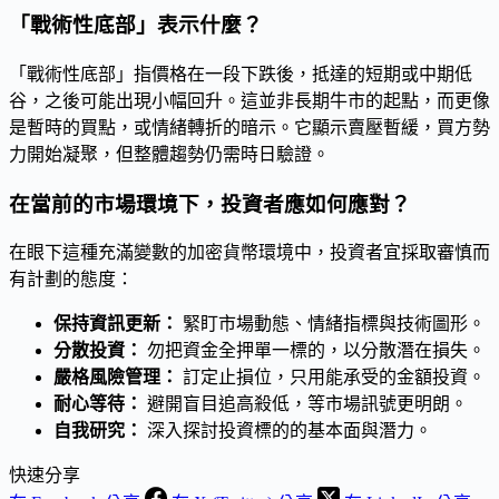
「戰術性底部」表示什麼？
「戰術性底部」指價格在一段下跌後，抵達的短期或中期低
谷，之後可能出現小幅回升。這並非長期牛市的起點，而更像
是暫時的買點，或情緒轉折的暗示。它顯示賣壓暫緩，買方勢
力開始凝聚，但整體趨勢仍需時日驗證。
在當前的市場環境下，投資者應如何應對？
在眼下這種充滿變數的加密貨幣環境中，投資者宜採取審慎而
有計劃的態度：
保持資訊更新：
緊盯市場動態、情緒指標與技術圖形。
分散投資：
勿把資金全押單一標的，以分散潛在損失。
嚴格風險管理：
訂定止損位，只用能承受的金額投資。
耐心等待：
避開盲目追高殺低，等市場訊號更明朗。
自我研究：
深入探討投資標的的基本面與潛力。
快速分享