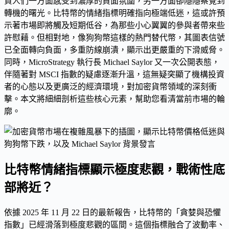
資人們一方面感受到濃厚的負面氛圍，另一方面卻隱隱察覺到
轉機的曙光。比特幣的情緒指標明確指向極端低迷，這或許預
示著市場即將觸及短期低谷，為那些小心翼翼的參與者帶來些
許慰藉。但相對地，像狗狗幣這樣的熱門替代幣，其圖表信號
已全面轉向負面，多重防線崩潰，顯示出更嚴重的下滑威脅。
同時，MicroStrategy 執行長 Michael Saylor 又一次公開表態，
伴隨著對 MSCI 指數的疑慮逐漸升溫，這無疑突顯了機構投資
者的心態以及更廣泛的經濟環境，對加密貨幣領域的深刻衝
擊。本文將細細剖析這些核心元素，幫助您看清當前市場的輪
廓。
比特幣情緒指標顯示極度悲觀，戰術性底
部將近？
依據 2025 年 11 月 22 日的最新報告，比特幣的「貪婪與恐懼
指數」已經滑落到極度悲觀的區間。這個指標融合了波動率、