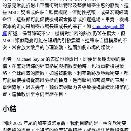
的意見常能折射出華爾街對比特幣及整個加密生態的脈動。這
些 MSCI 疑慮或許來自監管模糊、流動性瓶頸，或是宏觀經濟
逆流，這些都可能促使機構資金撤離或推遲進場。畢竟，機構
資本的走向是加密市場長遠成長的基石。如
Cointelegraph 報
導
所述，儘管障礙不少，機構對加密的熱忱仍舊在擴大，但
MSCI 類似隱憂可能在短期內引發震盪。這種來自機構層的不
安，常會放大散戶的心理波動，進而加劇市場的起伏。
再者，Michael Saylor 的表態也透露出，即便是長期樂觀的機
構，在應對錯綜的經濟格局與指數變動時，也得重新檢視策
略。全球經濟的變數，如通貨膨脹、利率軌跡及地緣衝突，都
可能驅使機構從高風險標的抽身，進而壓制加密資產的表現。
舉個背景，過去幾年，類似宏觀壓力曾導致機構暫緩比特幣配
置，這種教訓至今仍歷歷在目。
小結
回顧 2025 年尾的加密貨幣景觀，我們目睹的是一幅充斥衝突
與考驗的畫面。比特幣的極度悲觀指標，或許標誌著戰術性底