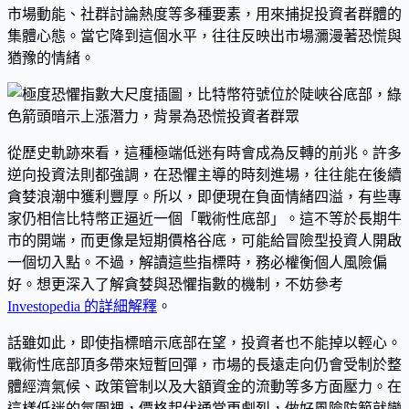
市場動能、社群討論熱度等多種要素，用來捕捉投資者群體的
集體心態。當它降到這個水平，往往反映出市場瀰漫著恐慌與
猶豫的情緒。
從歷史軌跡來看，這種極端低迷有時會成為反轉的前兆。許多
逆向投資法則都強調，在恐懼主導的時刻進場，往往能在後續
貪婪浪潮中獲利豐厚。所以，即便現在負面情緒四溢，有些專
家仍相信比特幣正逼近一個「戰術性底部」。這不等於長期牛
市的開端，而更像是短期價格谷底，可能給冒險型投資人開啟
一個切入點。不過，解讀這些指標時，務必權衡個人風險偏
好。想更深入了解貪婪與恐懼指數的機制，不妨參考
Investopedia 的詳細解釋
。
話雖如此，即使指標暗示底部在望，投資者也不能掉以輕心。
戰術性底部頂多帶來短暫回彈，市場的長遠走向仍會受制於整
體經濟氣候、政策管制以及大額資金的流動等多方面壓力。在
這樣低迷的氛圍裡，價格起伏通常更劇烈，做好風險防範就變