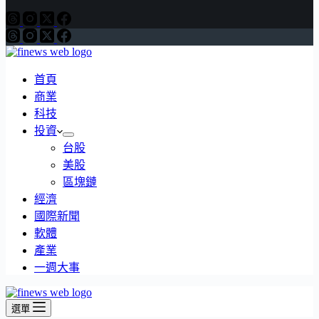
首頁
商業
科技
投資
台股
美股
區塊鏈
經濟
國際新聞
軟體
產業
一週大事
選單