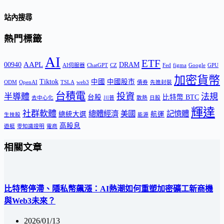
站內搜尋
熱門標籤
AI
ETF
AAPL
00940
DRAM
AI伺服器
ChatGPT
CZ
Fed
figma
Google
GPU
加密貨幣
Tiktok
中國
中國股市
ODM
OpenAI
TSLA
web3
債券
先進封裝
台積電
投資
半導體
法規
台股
比特幣 BTC
去中心化
川普
散熱
日股
輝達
社群軟體
總體經濟
美國
記憶體
總統大選
航運
生技股
能源
高股息
遊艇
零知識證明
電商
相關文章
比特幣停滯、隱私幣飆漲：AI熱潮如何重塑加密礦工新商機
與Web3未來？
2026/01/13