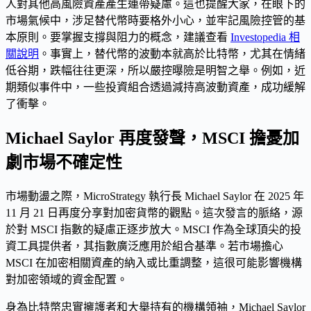
人對其他高風險資產產生連帶疑慮。這也提醒大家，在眼下的
市場氣候中，涉足替代幣時要格外小心，並牢記風險控管的基
本原則。要掌握支撐與阻力的概念，建議查看
Investopedia 相
關說明
。事實上，替代幣的波動本就高於比特幣，尤其在情緒
低谷期，跌幅往往更深，所以嚴控曝險是明智之舉。例如，近
期類似事件中，一些投資組合透過減持高波動資產，成功緩解
了衝擊。
Michael Saylor 再度發聲，MSCI 擔憂加
劇市場不確定性
市場動盪之際，MicroStrategy 執行長 Michael Saylor 在 2025 年
11 月 21 日再度分享對加密貨幣的觀點。這次發言的脈絡，源
於對 MSCI 指數的疑慮正逐步放大。MSCI 作為全球頂尖的投
資工具提供者，其指數廣泛應用於組合基準。若市場擔心
MSCI 在加密相關資產的納入或比重調整，這很可能影響機構
對加密領域的資金配置。
身為比特幣忠實擁護者和大舉持有的機構領袖，Michael Saylor