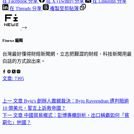
在 Facebook 分享
在 X (Twitter) 分享
在 LinkedIn 分享
在 Threads 分享
複製至剪貼簿
Finews 編輯
台灣最好懂得財經新聞網，立志把艱澀的財經、科技新聞用最
白話的方式說出來。
文章: 7395
上一
文章
Byju's 創辦人震撼裁決：Byju Raveendran 遭判賠逾
10 億美元，誓言上訴救帝國？
下一
文章
中國貿易模式：彭博專欄剖析，出口稱霸如何「貧
窮化」他國？