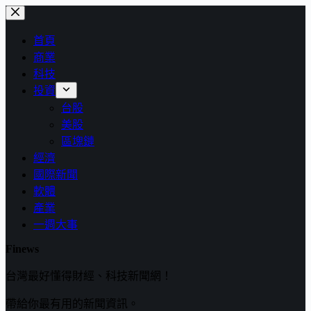
跳
至
首頁
主
商業
要
科技
內
投資
容
台股
美股
區塊鏈
經濟
國際新聞
軟體
產業
一週大事
Finews
台灣最好懂得財經、科技新聞網！
帶給你最有用的新聞資訊。