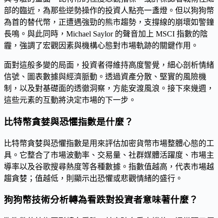
部的臨近，為那些逆勢操作的投資人點亮一盞燈。但以狗狗幣
為首的替代幣，正遭遇強勁的熊市趨勢，支撐線的崩壞如警鐘
長鳴。與此同時，Michael Saylor 的聲音加上 MSCI 指數的陰
霾，強調了宏觀因素與機構心態對市場軌跡的關鍵作用。
面對這般多變的局面，投資者得維持高度警覺，細心剖析情緒
信號、圖表數據與經濟脈動。透過資產分散、堅實的風險機
制，以及對基礎面的透徹洞察，方能安渡風浪。接下來幾週，
這些元素的互動將決定市場的下一步。
比特幣貪婪與恐懼指數是什麼？
比特幣貪婪與恐懼指數是用來評估加密貨幣市場整體心態的工
具。它整合了市場波動率、交易量、社群媒體活躍度、市場主
導率以及谷歌搜尋熱度等各種數據。指數值越高，代表市場越
趨貪婪；值越低，則顯示出恐懼或悲觀情緒的盛行。
狗狗幣技術分析轉為看跌對投資者意味著什麼？