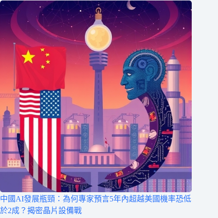
中國AI發展瓶頸：為何專家預言5年內超越美國機率恐低
於2成？揭密晶片設備戰