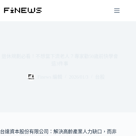
跳
至
主
要
內
容
退休規劃必看！不想當下流老人？專家勸50歲前快學會
這3件事
Finews 編輯
2026/01/3
台股
台達資本股份有限公司：解決高齡產業人力缺口，而非