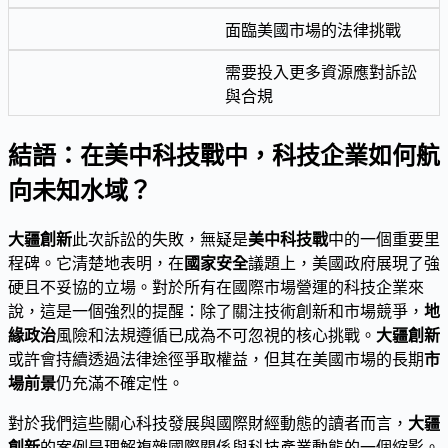
面臨美國市場的法律挑戰
需要投入更多資源應對訴訟
與合規
結語：在美中科技戰中，科技企業如何航
向未知水域？
大疆創新
此次訴訟的失敗，無疑是
美中科技戰
中的一個重要里
程碑。它清楚地表明，在
國家安全
議題上，美國政府展現了強
硬且不妥協的立場。對於所有在國際市場營運的科技企業來
說，這是一個強烈的提醒：除了關注技術創新和市場競爭，
地
緣政治
風險和法規遵循已成為不可忽視的核心挑戰。
大疆創新
或許會持續透過法律途徑爭取權益，但其在美國市場的長期
市
場前景
仍充滿不確定性。
對於我們這些關心科技發展與國際財經動態的讀者而言，
大疆
創新
的案例是理解複雜國際關係與科技產業動態的一個縮影。