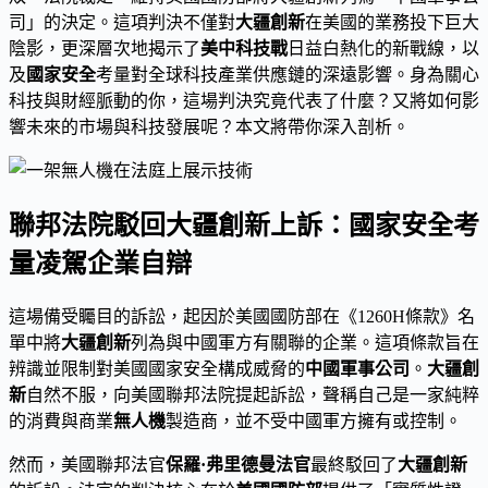
司」的決定。這項判決不僅對
大疆創新
在美國的業務投下巨大
陰影，更深層次地揭示了
美中科技戰
日益白熱化的新戰線，以
及
國家安全
考量對全球科技產業供應鏈的深遠影響。身為關心
科技與財經脈動的你，這場判決究竟代表了什麼？又將如何影
響未來的市場與科技發展呢？本文將帶你深入剖析。
聯邦法院駁回大疆創新上訴：國家安全考
量凌駕企業自辯
這場備受矚目的訴訟，起因於美國國防部在《1260H條款》名
單中將
大疆創新
列為與中國軍方有關聯的企業。這項條款旨在
辨識並限制對美國國家安全構成威脅的
中國軍事公司
。
大疆創
新
自然不服，向美國聯邦法院提起訴訟，聲稱自己是一家純粹
的消費與商業
無人機
製造商，並不受中國軍方擁有或控制。
然而，美國聯邦法官
保羅·弗里德曼法官
最終駁回了
大疆創新