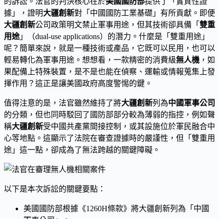
的訴訟。法官的判決核心在於
美國國防部
提供了「實質性證
據」，證明
大疆創新
對「中國國防工業基礎」有所貢獻。即便
大疆創新
公司政策明文禁止軍事用途，但其技術卻具備「
雙重
用途
」（dual-use applications）的潛力。什麼是「雙重用途」
呢？簡單來說，就是一種技術或產品，它既可以民用，也可以
輕易轉化為軍事用途。想想看，一款精密的消費級
無人機
，如
果配備上特殊裝置，是不是也能在偵察、運輸或情報蒐集上發
揮作用？這正是讓美國政府高度警惕的鍵。
值得注意的是，法官雖然維持了將
大疆創新
列為
中國軍事公司
的分類，但也同時駁回了國防部部分較為薄弱的指控，例如聲
稱
大疆創新
受中國共產黨間接控制，或其設施位於軍民融合中
心等地點。這顯示了法院在審查證據時的嚴謹性，但「雙重用
途」這一點，卻成為了無法跨越的關鍵障礙。
以下是本次訴訟的關鍵要點：
美國國防部根據《1260H條款》將大疆創新列為「中國