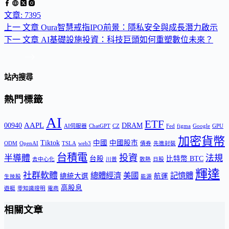
文章: 7395
上一
文章
Oura智慧戒指IPO前景：隱私安全與成長潛力啟示
下一
文章
AI基礎設施投資：科技巨頭如何重塑數位未來？
站內搜尋
熱門標籤
AI
ETF
AAPL
00940
DRAM
AI伺服器
ChatGPT
CZ
Fed
figma
Google
GPU
加密貨幣
Tiktok
中國
中國股市
ODM
OpenAI
TSLA
web3
債券
先進封裝
台積電
投資
半導體
法規
台股
比特幣 BTC
去中心化
川普
散熱
日股
輝達
社群軟體
總體經濟
美國
記憶體
總統大選
航運
生技股
能源
高股息
遊艇
零知識證明
電商
相關文章