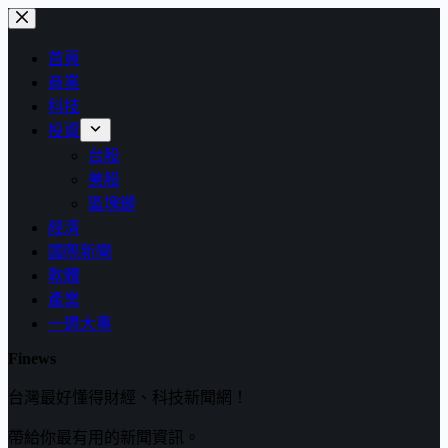
跳
至
首頁
主
商業
要
科技
內
投資
容
台股
美股
區塊鏈
經濟
國際新聞
軟體
產業
一週大事
Finews
台灣最好懂得財經、科技新聞網！
帶給你最有用的新聞資訊。