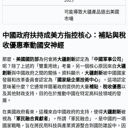
2025
可能導致大疆產品退出美國
市場
中國政府扶持成美方指控核心：補貼與稅
收優惠牽動國安神經
那麼，
美國國防部
為何會將
大疆創新
認定為「
中國軍事公司
」
呢？除了上述的「雙重用途」考量，另一個核心原因來自
大疆
創新
與中國政府之間的關係。資料顯示，
大疆創新
被中國國家
發展和改革委員會認定為「
國家級企業技術中心
」。這項認定
意味著什麼？它通常伴隨著政府提供的大量
補貼
、
稅收優惠
以
及其他財政支持，目的在於推動中國在特定高科技領域的發
展。
在美國政府看來，這種來自中國政府的支持，使得
大疆創新
被
視為「
軍民融合貢獻者
」。所謂「軍民融合」，是中國的一項
國家戰略，旨在將民用科技與產業資源整合到國防建設中。因