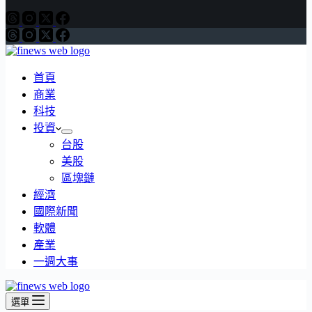
首頁
商業
科技
投資
台股
美股
區塊鏈
經濟
國際新聞
軟體
產業
一週大事
選單