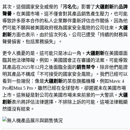
其次，這個國家安全威脅的「
污名化
」影響了
大疆創新
的
品牌
聲譽
。在美國市場，這不僅會對其產品銷售產生壓力，也可能
導致許多原本合作的私人企業夥伴重新評估合作關係，因為他
們可能不願與被美國政府視為國家安全風險的公司往來。
大疆
創新
方面也表示，由於這次列名，公司已遭受「持續的財務與
聲譽損害，包括業務損失」。
更令人擔憂的是，這可能只是冰山一角。
大疆創新
在美國還面
臨其他法律障礙，例如，美國國會正在審議的法案，可能導致
其產品在2025年12月之後面臨全面的
銷售禁令
，除非他們能證
明其產品不構成「不可接受的國家安全風險」。我們已經可以
看到一些端倪：像是
大疆創新
的某些旗艦機種，例如Mavic 4
Pro和Mini 5 Pro，雖然已經在全球發布，卻遲遲未在美國市場
上市。這無疑是對公司在美國市場未來前景的一大警訊。
大疆
創新
表示將評估法律選擇，不排除上訴的可能，這場法律戰顯
然還沒有結束。