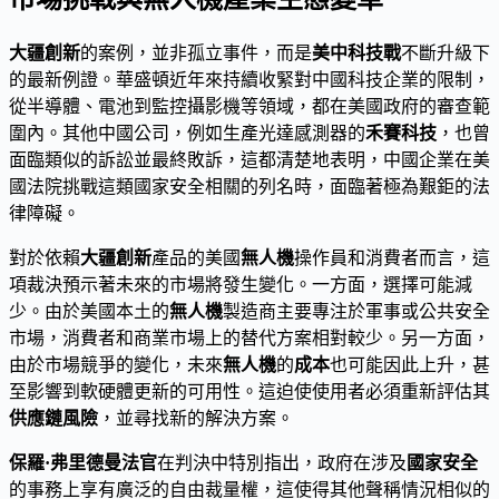
大疆創新
的案例，並非孤立事件，而是
美中科技戰
不斷升級下
的最新例證。華盛頓近年來持續收緊對中國科技企業的限制，
從半導體、電池到監控攝影機等領域，都在美國政府的審查範
圍內。其他中國公司，例如生產光達感測器的
禾賽科技
，也曾
面臨類似的訴訟並最終敗訴，這都清楚地表明，中國企業在美
國法院挑戰這類國家安全相關的列名時，面臨著極為艱鉅的法
律障礙。
對於依賴
大疆創新
產品的美國
無人機
操作員和消費者而言，這
項裁決預示著未來的市場將發生變化。一方面，選擇可能減
少。由於美國本土的
無人機
製造商主要專注於軍事或公共安全
市場，消費者和商業市場上的替代方案相對較少。另一方面，
由於市場競爭的變化，未來
無人機
的
成本
也可能因此上升，甚
至影響到軟硬體更新的可用性。這迫使使用者必須重新評估其
供應鏈風險
，並尋找新的解決方案。
保羅·弗里德曼法官
在判決中特別指出，政府在涉及
國家安全
的事務上享有廣泛的自由裁量權，這使得其他聲稱情況相似的