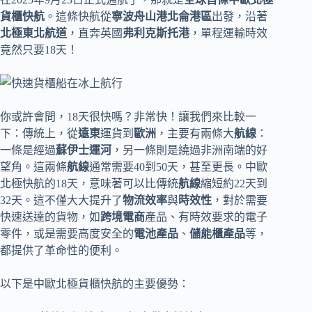
貨櫃快航
。這條快航從
寧波舟山港北侖港區
出發，沿著
北極東北航道
，直奔英國
弗利克斯托港
，單程運輸時效
竟然只要18天！
你或許會問，18天很快嗎？非常快！讓我們來比較一
下：傳統上，從
遠東
運貨到
歐洲
，主要有兩條大
航線
：
一條是經過
蘇伊士運河
，另一條則是繞過非洲南端的好
望角。這兩條
航線
通常需要40到50天，甚至更長。中歐
北極快航的18天，意味著可以比傳統
航線
縮短約22天到
32天。這不僅大大提升了
物流效率
與
時效性
，對於需要
快速送達的貨物，如
跨境電商
產品、有時效要求的電子
零件，或是需要高度安全的
電池產品
、
儲能櫃產品
等，
都提供了革命性的便利。
以下是中歐北極貨櫃快航的主要優勢：