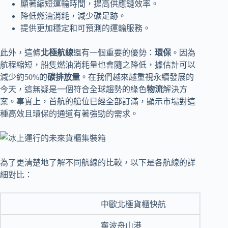
顯著縮短運輸時間，提高供應鏈效率。
降低燃油消耗，減少碳足跡。
提供更加穩定和可預測的運輸服務。
此外，這條
北極航線
還有一個重要的優勢：
環保
。因為
航程縮短，船隻燃油消耗量也會隨之降低，據估計可以
減少約50%的
碳排放量
。在我們越來越重視永續發展的
今天，這無疑是一個符合全球趨勢的綠色
物流
解決方
案。事實上，首航的艙位已經全部訂滿，顯示市場對這
種高效且環保的通道有著強勁的需求。
為了更清楚地了解不同航線的比較，以下是各航線的詳
細對比：
中歐北極貨櫃快航
寧波舟山港