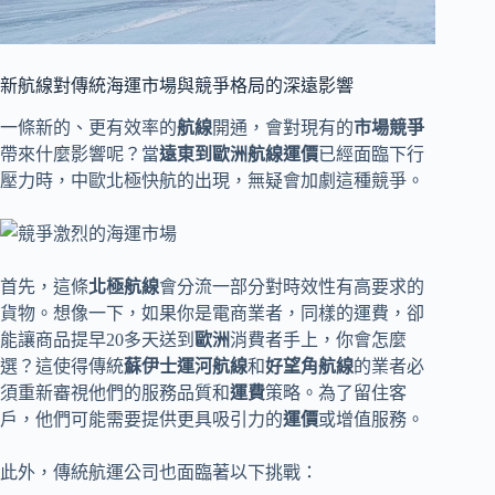
新航線對傳統海運市場與競爭格局的深遠影響
一條新的、更有效率的
航線
開通，會對現有的
市場競爭
帶來什麼影響呢？當
遠東到歐洲航線運價
已經面臨下行
壓力時，中歐北極快航的出現，無疑會加劇這種競爭。
首先，這條
北極航線
會分流一部分對時效性有高要求的
貨物。想像一下，如果你是電商業者，同樣的運費，卻
能讓商品提早20多天送到
歐洲
消費者手上，你會怎麼
選？這使得傳統
蘇伊士運河航線
和
好望角航線
的業者必
須重新審視他們的服務品質和
運費
策略。為了留住客
戶，他們可能需要提供更具吸引力的
運價
或增值服務。
此外，傳統航運公司也面臨著以下挑戰：