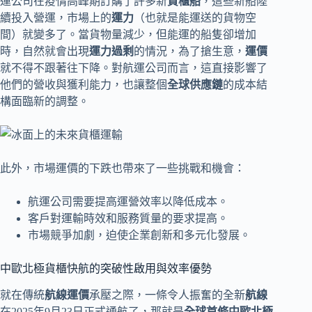
運公司在疫情高峰期訂購了許多新
貨櫃船
，這些新船陸
續投入營運，市場上的
運力
（也就是能運送的貨物空
間）就變多了。當貨物量減少，但能運的船隻卻增加
時，自然就會出現
運力過剩
的情況，為了搶生意，
運價
就不得不跟著往下降。對航運公司而言，這直接影響了
他們的營收與獲利能力，也讓整個
全球供應鏈
的成本結
構面臨新的調整。
此外，市場運價的下跌也帶來了一些挑戰和機會：
航運公司需要提高運營效率以降低成本。
客戶對運輸時效和服務質量的要求提高。
市場競爭加劇，迫使企業創新和多元化發展。
中歐北極貨櫃快航的突破性啟用與效率優勢
就在傳統
航線運價
承壓之際，一條令人振奮的全新
航線
在2025年9月23日正式通航了，那就是
全球首條中歐北極