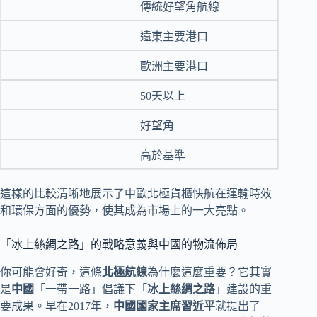
傳統好望角航線
遠東主要港口
歐洲主要港口
50天以上
好望角
高於基準
這樣的比較清晰地展示了中歐北極貨櫃快航在運輸時效
和環保方面的優勢，使其成為市場上的一大亮點。
「冰上絲綢之路」的戰略意義與中國的物流佈局
你可能會好奇，這條
北極航線
為什麼這麼重要？它其實
是
中國
「一帶一路」倡議下「
冰上絲綢之路
」建設的重
要成果。早在2017年，
中國國家主席習近平
就提出了