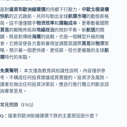
面對
遠東到歐洲線運價
的持續下行壓力，
中歐北極貨櫃
快航
的正式啟航，共同勾勒出全球
航運市場
的動態新格
局。這不僅僅關乎
物流效率
和
運輸成本
，更牽動著國際
貿易
的戰略佈局與
地緣政治
的微妙平衡。新
航道
的開
闢，既是對傳統
海運
的挑戰，也是一個轉型升級的機
會。它將促使各方重新審視並調整其國際
貿易
與
物流
策
略，預示著一個更快速、更低碳，但也更複雜的全球
航
運
時代的來臨。
免責聲明：
本文僅為教育與知識性說明，內容僅供參
考，不構成任何投資建議或買賣邀約。投資涉及風險，
讀者在做出任何投資決策前，應自行進行獨立判斷並諮
詢專業意見。
常見問題（FAQ）
Q：
遠東到歐洲航線運價下跌的主要原因是什麼？