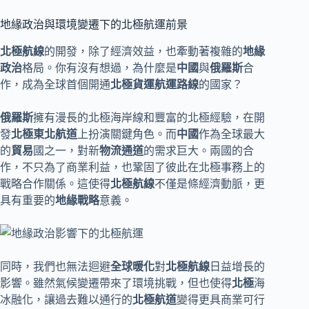
地緣政治與環境變遷下的北極航運前景
北極航線
的開發，除了經濟效益，也牽動著複雜的
地緣
政治
格局。你有沒有想過，為什麼是
中國
與
俄羅斯
合
作，成為全球首個開通
北極貨運航運路線
的國家？
俄羅斯
擁有漫長的北極海岸線和豐富的北極經驗，在開
發
北極東北航道
上扮演關鍵角色。而
中國
作為全球最大
的
貿易
國之一，對新
物流通道
的需求巨大。兩國的合
作，不只為了商業利益，也鞏固了彼此在北極事務上的
戰略合作關係。這使得
北極航線
不僅是條經濟動脈，更
具有重要的
地緣戰略
意義。
同時，我們也無法迴避
全球暖化
對
北極航線
日益增長的
影響。雖然氣候變遷帶來了環境挑戰，但也使得
北極
海
冰融化，讓過去難以通行的
北極航道
變得更具商業可行