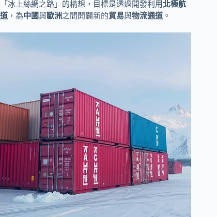
「冰上絲綢之路」的構想，目標是透過開發利用
北極航
道
，為
中國
與
歐洲
之間開闢新的
貿易
與
物流通道
。