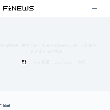
跳
至
主
要
內
容
運價連4跌：遠東到歐洲線跌破1000美元大關，北極快航
能否重塑海運格局？
Finews 編輯
2025/09/26
台股
“`html