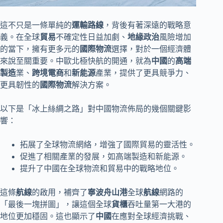
這不只是一條單純的
運輸路線
，背後有著深遠的戰略意
義。在全球
貿易
不確定性日益加劇、
地緣政治
風險增加
的當下，擁有更多元的
國際物流
選擇，對於一個經濟體
來說至關重要。中歐北極快航的開通，就為
中國
的
高端
製造
業、
跨境電商
和
新能源
產業，提供了更具競爭力、
更具韌性的
國際物流
解決方案。
以下是「冰上絲綢之路」對中國物流佈局的幾個關鍵影
響：
拓展了全球物流網絡，增強了國際貿易的靈活性。
促進了相關產業的發展，如高端製造和新能源。
提升了中國在全球物流和貿易中的戰略地位。
這條
航線
的啟用，補齊了
寧波舟山港
全球
航線
網路的
「最後一塊拼圖」，讓這個全球
貨櫃
吞吐量第一大港的
地位更加穩固。這也顯示了
中國
在應對全球經濟挑戰、