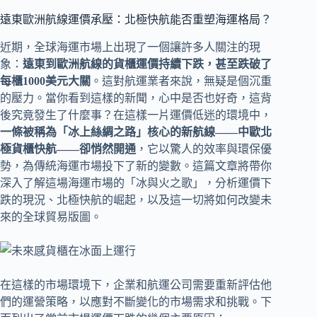
遠東歐洲航線運價承壓：北極快航能否重塑海運格局？
近期，全球海運市場上出現了一個讓許多人關注的現
象：
遠東到歐洲航線的貨櫃運價持續下跌，甚至跌破了
每櫃1000美元大關
。這對航運業者來說，無疑是個沉重
的壓力。當你看到這樣的新聞，心中是否也好奇，這背
後究竟發生了什麼事？在這樣一片運價低迷的環境中，
一條被稱為「冰上絲綢之路」核心的新航線——中歐北
極貨櫃快航——卻悄然開通
，它以驚人的效率與環保優
勢，為傳統海運市場投下了新的變數。這篇文章將帶你
深入了解這場海運市場的「冰與火之歌」，分析運價下
跌的現況、北極快航的崛起，以及這一切將如何改變未
來的全球貿易版圖。
在這樣的市場環境下，企業和航運公司需要重新評估他
們的運營策略，以應對不斷變化的市場需求和挑戰。下