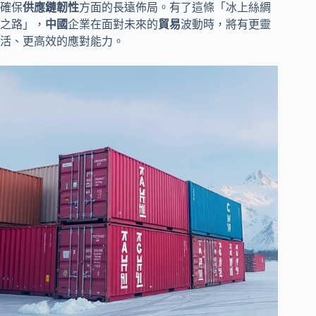
確保
供應鏈韌性
方面的長遠佈局。有了這條「冰上絲綢
之路」，
中國
企業在面對未來的
貿易
波動時，將有更靈
活、更高效的應對能力。