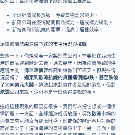
面列出了當前市場運價下跌的幾個主要原因：
全球經濟成長放緩，導致貨物需求減少。
航運公司在疫情期間擴充運力，造成運力過剩。
新技術和新航線的開通，提高了運輸效率。
遠東歐洲航線運價下跌的市場現況與挑戰
想像一下，你經營著一家製造業公司，需要把在亞洲生
產的商品運到歐洲去賣。過去幾年，因為疫情導致的供
應鏈大亂，海運
運價
曾經高到讓你叫苦連天。但現在情
況反轉了，
遠東到歐洲航線的貨櫃運價連4跌，甚至跌破
了1000美元大關
。這聽起來對寄件者是個好消息，但對
航運
公司來說，這可不是什麼值得慶祝的事。
造成這種現象的原因有很多，我們可以把它想成一個供
需問題。一方面，全球經濟成長放緩，導致
歐洲
市場的
消費需求可能沒有那麼旺盛，你或你的歐洲客戶訂購的
商品變少了，這讓海運的貨物量減少了。另一方面，航