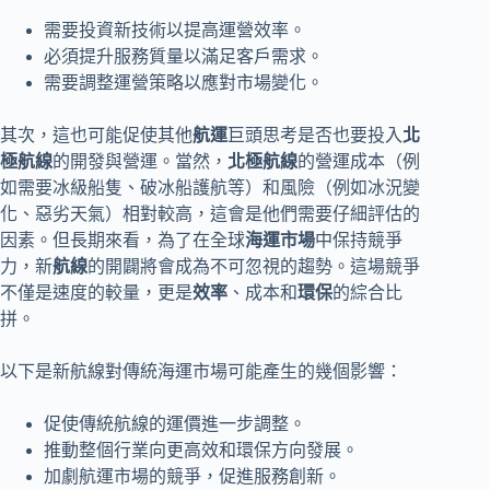
需要投資新技術以提高運營效率。
必須提升服務質量以滿足客戶需求。
需要調整運營策略以應對市場變化。
其次，這也可能促使其他
航運
巨頭思考是否也要投入
北
極航線
的開發與營運。當然，
北極航線
的營運成本（例
如需要冰級船隻、破冰船護航等）和風險（例如冰況變
化、惡劣天氣）相對較高，這會是他們需要仔細評估的
因素。但長期來看，為了在全球
海運市場
中保持競爭
力，新
航線
的開闢將會成為不可忽視的趨勢。這場競爭
不僅是速度的較量，更是
效率
、成本和
環保
的綜合比
拼。
以下是新航線對傳統海運市場可能產生的幾個影響：
促使傳統航線的運價進一步調整。
推動整個行業向更高效和環保方向發展。
加劇航運市場的競爭，促進服務創新。