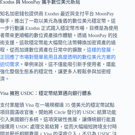
Exodus 與 MoonPay 攜手數位美元新局
知名加密錢包提供商 Exodus 最近與支付平台 MoonPay
聯手，推出了一款以美元為後盾的數位美元穩定幣。這
一步行動讓 Exodus 正式踏入穩定幣市場，目標是為使用
者帶來更順暢的數位資產操作體驗。透過 MoonPay 的技
術支援，這款穩定幣能大幅簡化法幣轉換加密資產的過
程，從而加速數位資產在日常中的擴散。
這樣的發展，
正回應了市場對簡單易用且高度透明的數位美元方案的
迫切需求
。舉例來說，這不僅能吸引新手使用者，還能
強化整個生態系的穩定性，讓更多人輕鬆參與加密經
濟。
Visa 擁抱 USDC：穩定幣結算邁向銀行體系
支付業龍頭 Visa 在一場規模達 35 億美元的穩定幣試點
項目圓滿收官後，開始將 Circle 發行的 USDC 結算功能
引入美國銀行系統。這項突破性進展，讓傳統銀行能直
接運用 USDC 處理交易結算，從而大幅縮短跨境支付時
間並壓低相關費用。Visa 的深度介入，不只為 USDC 注