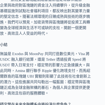
企業與政府對區塊鏈的資金注入持續攀升，從升級金融
基礎設施到試點社會福利項目，都反映出對其變革力量
的堅定信念。隨著法規環境的日臻成熟與技術的逐步精
進，我們可以預見，加密貨幣與區塊鏈將從投資工具轉
變為全球經濟與生活不可或缺的支柱，開創一個更開
放、高效且人人受益的時代。
小結
無論是 Exodus 與 MoonPay 共同打造數位美元，Visa 將
USDC 融入銀行結算，還是 Tether 透過投資 Speed 將
USDT 帶入日常支付，穩定幣的影響力正急速擴大。與
此同時，Amina 銀行聯手 Ripple 優化跨境支付，而馬紹
爾群島的區塊鏈 UBI 實驗則彰顯了此技術在社會創新上
的潛力。這些進展共同勾勒出一幅藍圖：穩定幣與區塊
鏈正成為全球金融架構的基石，為個人與企業提供更便
利、高效且包容的服務體驗。
穩定幣在未來金融體系中將扮演什麼角色？