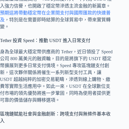
入強力信譽，也開啟了穩定幣滲透主流金融的新篇章。
預期這將帶動穩定幣在企業間支付與國際匯款的快速普
及
，特別是在需要即時結算的全球貿易中，帶來實質轉
變。
Tether 投資 Speed：推動 USDT 進入日常支付
身為全球最大穩定幣供應商的 Tether，近日領投了 Speed
公司 800 萬美元的融資輪，目的是將旗下的 USDT 穩定
幣擴展到更多日常支付情境。Speed 專攻區塊鏈支付創
新，這次夥伴關係將催生一系列新型支付工具，讓
USDT 超越純粹的加密交易範疇，滲透到線上購物、繳
費等實際生活應用中。如此一來，USDT 在全球數位支
付市場的領先優勢將進一步鞏固，同時為使用者提供更
可靠的價值儲存與轉移選項。
區塊鏈賦能社會與金融創新：跨境支付與無條件基本收
入