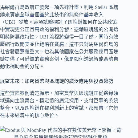
馬紹爾群島政府正發起一項先鋒計畫，利用 Stellar 區塊
鏈來實施全球首個基於此技術的無條件基本收入
（UBI）發放。這項試驗探討了區塊鏈如何在公共政策
中實現更公正且高效的福利分發。憑藉區塊鏈的公開透
明與防篡改特性，UBI 流程將變得一目了然，同時有效
壓縮行政開支並杜絕潛在貪腐。這不只對馬紹爾群島的
社會發展意義重大，也為其他國家在公共服務應用區塊
鏈提供了可借鏡的實務案例，像是如何透過智能合約自
動化補助金的分配。
展望未來：加密貨幣與區塊鏈的廣泛應用與投資趨勢
這些實際案例清楚顯示，加密貨幣與區塊鏈正從邊緣領
域邁向主流舞台。穩定幣的廣泛採用、支付巨擘的系統
整合，以及區塊鏈在福利創新上的嘗試，都預告了它們
在未來經濟中的核心地位。