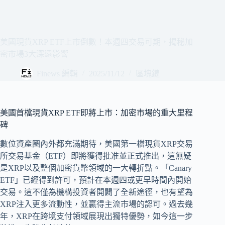
美國現貨XRP ETF上市倒數！本週四交易可期，揭秘加
密市場3大深遠影響
Finews 編輯
2025/11/12
區塊鏈
美國首檔現貨XRP ETF即將上市：加密市場的重大里程
碑
數位資產圈內外都充滿期待，美國第一檔現貨XRP交易
所交易基金（ETF）即將獲得批准並正式推出，這無疑
是XRP以及整個加密貨幣領域的一大轉折點。「Canary
ETF」已經得到許可，預計在本週四或更早時間內開始
交易。這不僅為機構投資者開闢了全新途徑，也有望為
XRP注入更多流動性，並贏得主流市場的認可。過去幾
年，XRP在跨境支付領域展現出獨特優勢，如今這一步