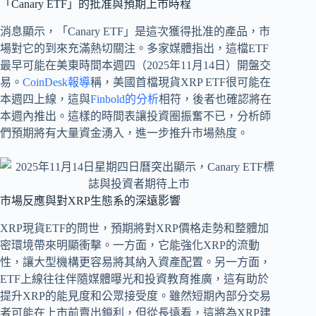
「Canary ETF」的批准與預期上市時程
消息顯示，「Canary ETF」是這次獲得批准的產品，市
場對它的到來充滿熱切關注。多家媒體指出，這檔ETF
最早可能在美東時間本週四（2025年11月14日）開盤交
易。
CoinDesk報導
稱，美國首檔現貨XRP ETF很可能在
本週四上線，這與
Finbold的分析
相符，後者也確認將在
本週內推出。這樣的時間表讓投資圈振奮不已，分析師
們預期將有大量資金湧入，進一步推升市場熱度。
市場反應與對XRP生態系的深遠影響
XRP現貨ETF的問世，預期將對XRP價格走勢和整體加
密環境帶來明顯衝擊。一方面，它能強化XRP的流動
性，讓大型機構更容易將其納入資產配置。另一方面，
ETF上線往往伴隨媒體曝光和投資教育推廣，這有助於
提升XRP的能見度和公眾接受度。雖然短期內部分交易
者可能在上市前賣出鎖利，但從長遠看，這將為XRP建