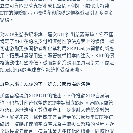
立更可靠的需求支撐和成長空間。例如，類似比特幣
ETF的經驗顯示，機構參與能穩定價格並吸引更多資金
循環。
對XRP生態系統來說，這次ETF推出意義深遠。它不僅
肯定了XRP在跨境支付和流動性解決方案上的價值，還
可能激勵更多開發者和企業利用XRP Ledger開發創新應
用，拓展其實際用途。隨著機構資本的注入，XRP的價
格波動性有望降低，從而對商業應用更具吸引力，像是
Ripple網路的全球支付系統將受益匪淺。
展望未來：XRP的下一步與加密市場的演進
美國首檔現貨XRP ETF的推出，不僅推動XRP自身前
進，也為其他替代幣的ETF申請樹立範例。這顯示監管
框架正逐漸清晰，數位資產正一步步融入傳統金融架
構。展望未來，我們或許會目睹更多加密貨幣ETF獲得
綠燈，這將加速加密資產成為主流投資選項的進程。對
全球投資者而言，這意味著更多樣化的機會，同時也促