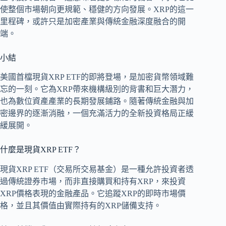
使整個市場朝向更規範、穩健的方向發展。XRP的這一
里程碑，或許只是加密產業與傳統金融深度融合的開
端。
小結
美國首檔現貨XRP ETF的即將登場，是加密貨幣領域難
忘的一刻。它為XRP帶來機構級別的背書和巨大潛力，
也為數位資產產業的長期發展鋪路。隨著傳統金融與加
密邊界的逐漸消融，一個充滿活力的全新投資格局正緩
緩展開。
什麼是現貨XRP ETF？
現貨XRP ETF（交易所交易基金）是一種允許投資者透
過傳統證券市場，而非直接購買和持有XRP，來投資
XRP價格表現的金融產品。它追蹤XRP的即時市場價
格，並且其價值由實際持有的XRP儲備支持。