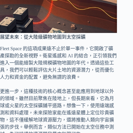
展望未來：從大陸級礦物地圖到太空採礦
Fleet Space 的這項成果遠不止於單一事件，它開啟了礦
產探勘的全新視野。衛星遙感和 AI 的結合，正引領我們
進入一個能繪製大陸規模礦物地圖的年代。透過這些工
具，我們可以輕鬆評估大片土地的資源潛力，從而優化
人力和資金的配置，避免無謂的浪費。
更進一步，這種技術的核心概念甚至能應用到地球以外
的領域。雖然目前聚焦在陸地上，但長期來看，它為月
球或火星的太空採礦鋪平道路。想像一下，使用遠端感
測和資料處理，未來探險家能在遙遠星體上定位珍貴礦
物，這不僅緩解地球資源壓力，還將推動人類向宇宙擴
張的步伐。舉例而言，類似方法已開始在太空任務中測