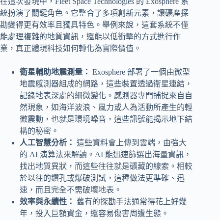
在這次發現中，Fleet Space Technologies 的 Exosphere 系
統扮演了關鍵角色。它整合了多項創新元素，讓礦產探
勘變得更有效率且獨具特色。舉例來說，這套系統不僅
能處理複雜的地質資訊，還能以低衝擊的方式進行作
業，真正體現科技如何轉化為實際價值。
衛星輔助地震測量：
Exosphere 部署了一個由微型
地震感測器組成的網路，這些裝置透過衛星連結，
記錄地表深處的細微變化。感測器專門捕捉來自自
然現象，如海洋波浪、風力或人為活動所產生的輕
微震動，也就是環境噪音，這些訊號能揭示地下結
構的秘密。
人工智慧分析：
這些資料會上傳到雲端，由強大
的 AI 演算法來解讀。AI 能迅速篩選出海量資訊，
找出地質異狀，而這些往往就是礦藏的線索。相較
於以往的鑽孔或爆破測試，這種做法更準確、迅
速，而且完全不需破壞地表。
效率與永續性：
舊有的探勘手法通常得花上好幾
年，投入巨額資金，還容易傷害周遭生態。