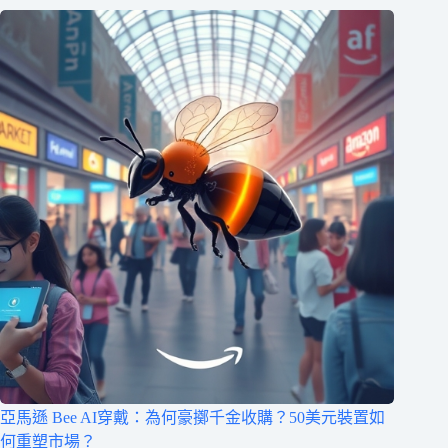
亞馬遜 Bee AI穿戴：為何豪擲千金收購？50美元裝置如
何重塑市場？