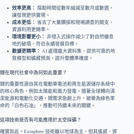
效率更高：
探勘時間從數年縮減至數月或數週，
讓發現更快實現。
成本更低：
省去了大量鑽探和現場調查的開支，
資源利用更精準。
環境影響更小：
非侵入式操作減少了對自然棲息
地的破壞，符合永續發展目標。
數據更精準：
AI 處理龐大資料集，提供可靠的地
質模型和礦藏預測，提升整體準確度。
鋰在現代社會中為何如此重要？
鋰的重要性源自其在電動車電池和再生能源儲存系統中
的核心角色，例如太陽能和風力發電。隨著全球轉向清
潔能源和電動化交通，鋰需求急劇上升，被譽為綠色革
命的「白色石油」，推動可持續未來的關鍵。
這項技術是否有可能應用於太空採礦？
確實如此。Exosphere 技術雖以地球為主，但其遙感、資