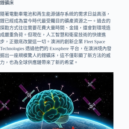
鋰礦床
隨著電動車電池和再生能源儲存系統的需求日益高漲，
鋰已經成為當今時代最受矚目的礦產資源之一。過去的
探勘方式往往需要花費大量時間、金錢，還會對環境造
成嚴重負荷。但現在，人工智慧和衛星技術的快速進
步，正徹底改變這一切。澳洲的創新企業 Fleet Space
Technologies 透過他們的 Exosphere 平台，在澳洲境內發
掘出一座規模驚人的鋰礦床，這不僅彰顯了新方法的威
力，也為全球供應鏈帶來了新的希望。