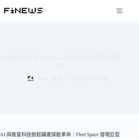
跳
至
主
要
內
容
AI衛星探勘突破！Fleet Space如何在澳洲發現巨型鋰礦
床？
Finews 編輯
2025/11/26
科技
AI 與衛星科技掀起礦產探勘革命：Fleet Space 發現巨型