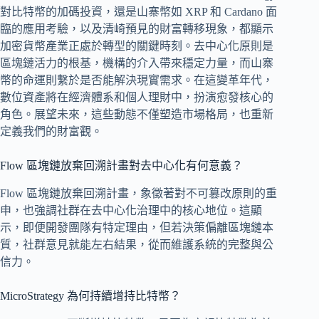
對比特幣的加碼投資，還是山寨幣如 XRP 和 Cardano 面
臨的應用考驗，以及清崎預見的財富轉移現象，都顯示
加密貨幣產業正處於轉型的關鍵時刻。去中心化原則是
區塊鏈活力的根基，機構的介入帶來穩定力量，而山寨
幣的命運則繫於是否能解決現實需求。在這變革年代，
數位資產將在經濟體系和個人理財中，扮演愈發核心的
角色。展望未來，這些動態不僅塑造市場格局，也重新
定義我們的財富觀。
Flow 區塊鏈放棄回溯計畫對去中心化有何意義？
Flow 區塊鏈放棄回溯計畫，象徵著對不可篡改原則的重
申，也強調社群在去中心化治理中的核心地位。這顯
示，即便開發團隊有特定理由，但若決策偏離區塊鏈本
質，社群意見就能左右結果，從而維護系統的完整與公
信力。
MicroStrategy 為何持續增持比特幣？