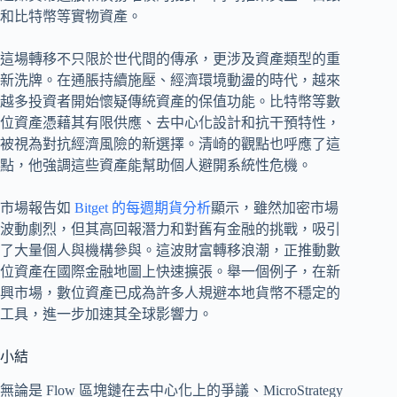
和比特幣等實物資產。
這場轉移不只限於世代間的傳承，更涉及資產類型的重
新洗牌。在通脹持續施壓、經濟環境動盪的時代，越來
越多投資者開始懷疑傳統資產的保值功能。比特幣等數
位資產憑藉其有限供應、去中心化設計和抗干預特性，
被視為對抗經濟風險的新選擇。清崎的觀點也呼應了這
點，他強調這些資產能幫助個人避開系統性危機。
市場報告如
Bitget 的每週期貨分析
顯示，雖然加密市場
波動劇烈，但其高回報潛力和對舊有金融的挑戰，吸引
了大量個人與機構參與。這波財富轉移浪潮，正推動數
位資產在國際金融地圖上快速擴張。舉一個例子，在新
興市場，數位資產已成為許多人規避本地貨幣不穩定的
工具，進一步加速其全球影響力。
小結
無論是 Flow 區塊鏈在去中心化上的爭議、MicroStrategy