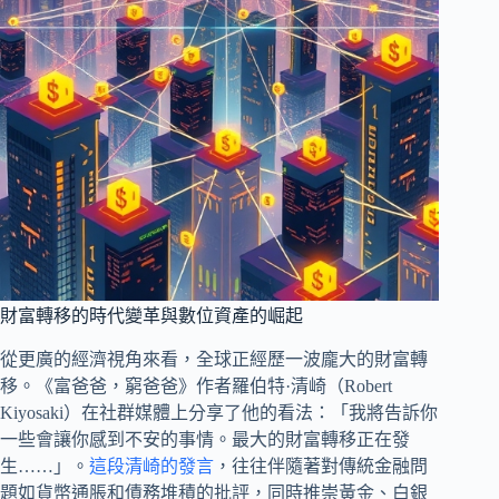
財富轉移的時代變革與數位資產的崛起
從更廣的經濟視角來看，全球正經歷一波龐大的財富轉
移。《富爸爸，窮爸爸》作者羅伯特·清崎（Robert
Kiyosaki）在社群媒體上分享了他的看法：「我將告訴你
一些會讓你感到不安的事情。最大的財富轉移正在發
生……」。
這段清崎的發言
，往往伴隨著對傳統金融問
題如貨幣通脹和債務堆積的批評，同時推崇黃金、白銀