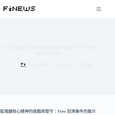
跳
至
主
要
內
容
Flow 區塊鏈：社群發聲後放棄回溯計畫！去中心化核心
原則如何保衛？
Finews 編輯
2025/12/30
區塊鏈
區塊鏈核心精神的挑戰與堅守：Flow 回溯事件的啟示