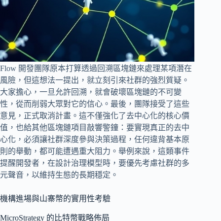
Flow 開發團隊原本打算透過回溯區塊鏈來處理某項潛在
風險，但這想法一提出，就立刻引來社群的強烈質疑。
大家擔心，一旦允許回溯，就會破壞區塊鏈的不可變
性，從而削弱大眾對它的信心。最後，團隊接受了這些
意見，正式取消計畫。這不僅強化了去中心化的核心價
值，也給其他區塊鏈項目敲響警鐘：要實現真正的去中
心化，必須讓社群深度參與決策過程，任何違背基本原
則的舉動，都可能遭遇重大阻力。舉例來說，這類事件
提醒開發者，在設計治理模型時，要優先考慮社群的多
元聲音，以維持生態的長期穩定。
機構進場與山寨幣的實用性考驗
MicroStrategy 的比特幣戰略佈局