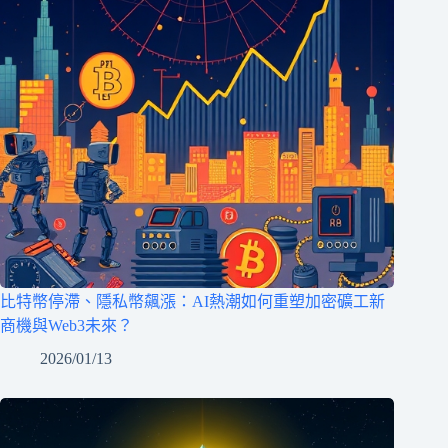
比特幣停滯、隱私幣飆漲：AI熱潮如何重塑加密礦工新
商機與Web3未來？
2026/01/13