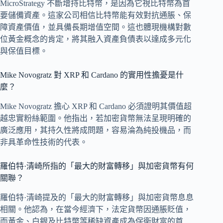
MicroStrategy 不斷增持比特幣，是因為它視比特幣為首
要儲備資產。這家公司相信比特幣能有效對抗通脹、保
障資產價值，並具備長期增值空間。這也體現機構對數
位黃金概念的肯定，將其融入資產負債表以達成多元化
與保值目標。
Mike Novogratz 對 XRP 和 Cardano 的實用性擔憂是什
麼？
Mike Novogratz 擔心 XRP 和 Cardano 必須證明其價值超
越忠實粉絲範圍。他指出，若加密貨幣無法呈現明確的
廣泛應用，其持久性將成問題，容易淪為純投機品，而
非具革命性技術的代表。
羅伯特·清崎所指的「最大的財富轉移」與加密貨幣有何
關聯？
羅伯特·清崎提及的「最大的財富轉移」與加密貨幣息息
相關。他認為，在當今經濟下，法定貨幣因通脹貶值，
而黃金、白銀及比特幣等稀缺資產成為保衛財富的首