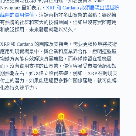
們在更廣泛社群外的真正用途。知名投資人 Mike
Novogratz 最近表示，
XRP 和 Cardano 必須展現出超越粉
絲圈的實用價值
。這話直指許多山寨幣的弱點：雖然擁
有熱情的社群和宏大的技術藍圖，但如果沒有實際應用
和廣泛採用，未來發展就難以持久。
XRP 和 Cardano 的團隊及支持者，需要更積極地將技術
應用到現實場景中，與企業和產業界合作，證明這些區
塊鏈方案能有效解決真實痛點，而非僅停留在投機層
面。沒有實用支撐的山寨幣，價值容易受市場情緒和短
期熱潮左右，難以建立堅實基礎。例如，XRP 在跨境支
付上的潛力，如果能透過更多夥伴關係落地，就可能轉
化為持久競爭力。