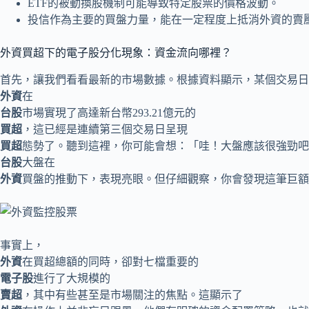
ETF的被動換股機制可能導致特定股票的價格波動。
投信作為主要的買盤力量，能在一定程度上抵消外資的賣
外資買超下的電子股分化現象：資金流向哪裡？
首先，讓我們看看最新的市場數據。根據資料顯示，某個交易日
外資
在
台股
市場實現了高達新台幣293.21億元的
買超
，這已經是連續第三個交易日呈現
買超
態勢了。聽到這裡，你可能會想：「哇！大盤應該很強勁吧
台股
大盤在
外資
買盤的推動下，表現亮眼。但仔細觀察，你會發現這筆巨額
事實上，
外資
在買超總額的同時，卻對七檔重要的
電子股
進行了大規模的
賣超
，其中有些甚至是市場關注的焦點。這顯示了