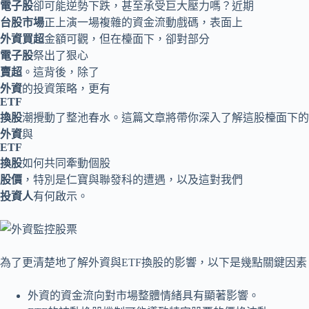
電子股
卻可能逆勢下跌，甚至承受巨大壓力嗎？近期
台股市場
正上演一場複雜的資金流動戲碼，表面上
外資買超
金額可觀，但在檯面下，卻對部分
電子股
祭出了狠心
賣超
。這背後，除了
外資
的投資策略，更有
ETF
換股
潮攪動了整池春水。這篇文章將帶你深入了解這股檯面下的
外資
與
ETF
換股
如何共同牽動個股
股價
，特別是仁寶與聯發科的遭遇，以及這對我們
投資人
有何啟示。
為了更清楚地了解外資與ETF換股的影響，以下是幾點關鍵因素
外資的資金流向對市場整體情緒具有顯著影響。