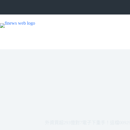
跳
至
主
要
內
容
外資買超293億對7電子下重手！這檔009