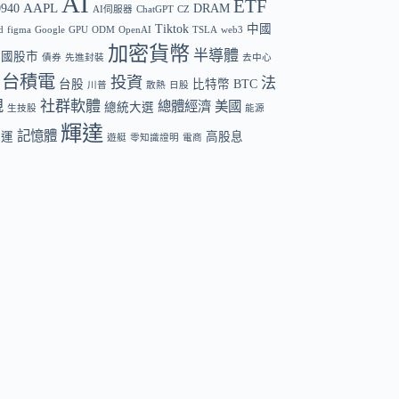
AI
ETF
AAPL
0940
DRAM
AI伺服器
ChatGPT
CZ
Tiktok
中國
d
figma
Google
GPU
ODM
OpenAI
TSLA
web3
加密貨幣
半導體
中國股市
債券
先進封裝
去中心
台積電
投資
法
台股
比特幣 BTC
川普
散熱
日股
規
社群軟體
總體經濟
美國
總統大選
生技股
能源
輝達
記憶體
航運
高股息
遊艇
零知識證明
電商