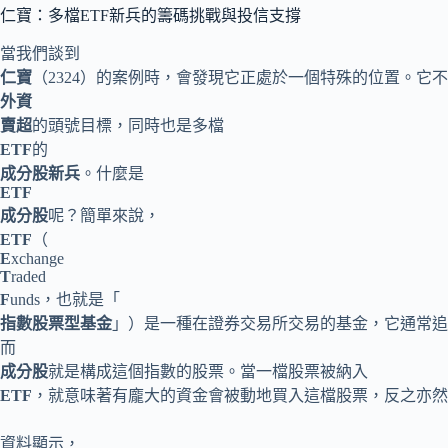
仁寶：多檔ETF新兵的籌碼挑戰與投信支撐
當我們談到
仁寶
（2324）的案例時，會發現它正處於一個特殊的位置。它
外資
賣超
的頭號目標，同時也是多檔
ETF
的
成分股新兵
。什麼是
ETF
成分股
呢？簡單來說，
ETF
（
E
xchange
T
raded
F
unds，也就是「
指數股票型基金
」）是一種在證券交易所交易的基金，它通常追
而
成分股
就是構成這個指數的股票。當一檔股票被納入
ETF
，就意味著有龐大的資金會被動地買入這檔股票，反之亦然
資料顯示，