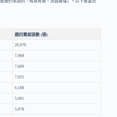
是我們常說的「有買有賣、汰弱留強」。以下是當日
週四賣超張數 (張)
20,970
7,968
7,600
7,055
6,188
5,901
5,878