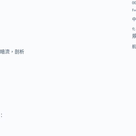
0
Fe
化
暗流，剖析
：