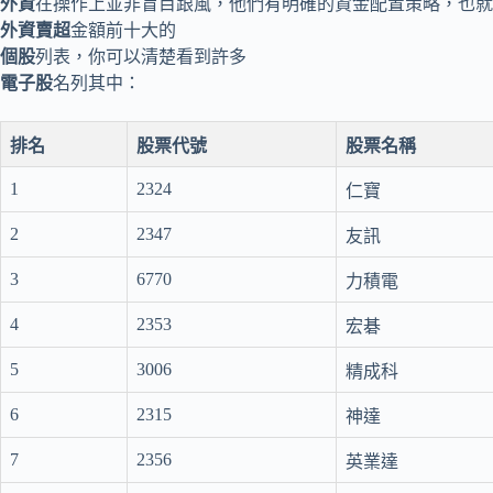
外資
在操作上並非盲目跟風，他們有明確的資金配置策略，也就
外資賣超
金額前十大的
個股
列表，你可以清楚看到許多
電子股
名列其中：
排名
股票代號
股票名稱
1
2324
仁寶
2
2347
友訊
3
6770
力積電
4
2353
宏碁
5
3006
精成科
6
2315
神達
7
2356
英業達