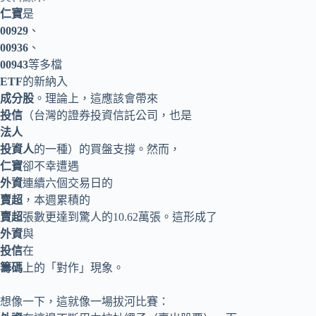
仁寶
是
00929
、
00936
、
00943
等多檔
ETF
的新納入
成分股
。理論上，這應該會帶來
投信
（台灣的證券投資信託公司，也是
法人
投資人
的一種）的買盤支撐。然而，
仁寶
卻不幸遭遇
外資
連續六個交易日的
賣超
，本週累積的
賣超
張數更達到驚人的10.62萬張。這形成了
外資
與
投信
在
籌碼
上的「對作」現象。
想像一下，這就像一場拔河比賽：