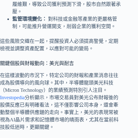
履維艱，導致公司獲利預測下滑，股市自然跟著承
壓。
監管環境變化：
對科技或金融等產業的更嚴格管
制，可能推升營運開支，削弱企業的獲利空間。
這些風險交織在一起，提醒投資人必須提高警覺，定期
檢視並調整資產配置，以應對可能的變局。
關鍵個股與財報動向：美光與耐吉
在這樣波動的市況下，特定公司的財報和產業消息往往
成為股價導向的風向球。其中，半導體龍頭美光科技
（Micron Technology）的業績預測特別引人注目。
Investopedia
分析顯示，市場交易員對美光公布財報後的
股價反應已有明確看法，這不僅影響公司本身，還會牽
動整個半導體供應鏈的走向。事實上，美光的表現常被
視為AI晶片需求和記憶體市場的晴雨表，尤其在當前科
技股低迷時，更顯關鍵。