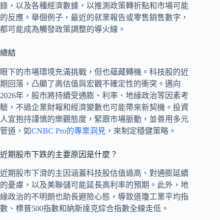
錄，以及各種經濟數據，以推測政策轉折點和市場可能
的反應。舉個例子，最近的就業報告或零售銷售數字，
都可能成為觸發政策調整的導火線。
總結
眼下的市場環境充滿挑戰，但也蘊藏轉機。科技股的近
期回落，凸顯了高估值與宏觀不確定性的衝突。邁向
2026年，股市將持續受通膨、利率、地緣政治等因素考
驗，不過企業財報和經濟變數也可能帶來新契機。投資
人宜抱持謹慎的樂觀態度，緊跟市場脈動，並善用多元
管道，如
CNBC Pro的專業洞見
，來制定穩健策略。
近期股市下跌的主要原因是什麼？
近期股市下滑的主因涵蓋科技股估值過高、對通膨延續
的憂慮，以及美聯儲可能延長高利率的預期。此外，地
緣政治的不明朗也助長避險心態，導致道瓊工業平均指
數、標普500指數和納斯達克綜合指數全線走低。