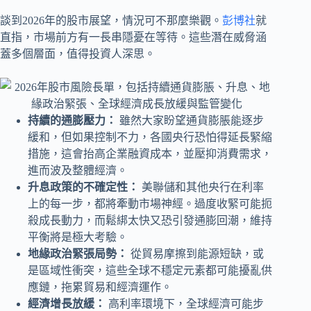
談到2026年的股市展望，情況可不那麼樂觀。
彭博社
就
直指，市場前方有一長串隱憂在等待。這些潛在威脅涵
蓋多個層面，值得投資人深思。
持續的通膨壓力：
雖然大家盼望通貨膨脹能逐步
緩和，但如果控制不力，各國央行恐怕得延長緊縮
措施，這會抬高企業融資成本，並壓抑消費需求，
進而波及整體經濟。
升息政策的不確定性：
美聯儲和其他央行在利率
上的每一步，都將牽動市場神經。過度收緊可能扼
殺成長動力，而鬆綁太快又恐引發通膨回潮，維持
平衡將是極大考驗。
地緣政治緊張局勢：
從貿易摩擦到能源短缺，或
是區域性衝突，這些全球不穩定元素都可能擾亂供
應鏈，拖累貿易和經濟運作。
經濟增長放緩：
高利率環境下，全球經濟可能步