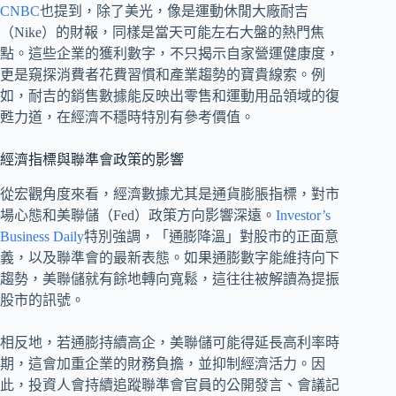
CNBC
也提到，除了美光，像是運動休閒大廠耐吉
（Nike）的財報，同樣是當天可能左右大盤的熱門焦
點。這些企業的獲利數字，不只揭示自家營運健康度，
更是窺探消費者花費習慣和產業趨勢的寶貴線索。例
如，耐吉的銷售數據能反映出零售和運動用品領域的復
甦力道，在經濟不穩時特別有參考價值。
經濟指標與聯準會政策的影響
從宏觀角度來看，經濟數據尤其是通貨膨脹指標，對市
場心態和美聯儲（Fed）政策方向影響深遠。
Investor’s
Business Daily
特別強調，「通膨降溫」對股市的正面意
義，以及聯準會的最新表態。如果通膨數字能維持向下
趨勢，美聯儲就有餘地轉向寬鬆，這往往被解讀為提振
股市的訊號。
相反地，若通膨持續高企，美聯儲可能得延長高利率時
期，這會加重企業的財務負擔，並抑制經濟活力。因
此，投資人會持續追蹤聯準會官員的公開發言、會議記