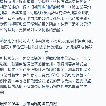
這段時間，股市整體走勢低迷，科技股領域更是經歷了
相當嚴峻的一週。根據
雅虎財經
的報導，道瓊工業平均
指數、標準普爾500指數以及納斯達克綜合指數全都收
黑，這不僅顯示出市場的普遍低迷氛圍，也凸顯投資人
對經濟擴張和公司獲利前景的隱憂。這種下滑不只是短
暫的波動，更像是對未來挑戰的預警。
科技股先前一路高歌猛進，導致股價水位過高，一旦市
場風向轉變或經濟數字落後預期，就特別容易遭受重
創。現在，投資圈正緊盯通貨膨脹數字、利率變動以及
企業財報季，這些要素正合力形塑當下的投資氣氛。舉
例來說，半導體和軟體公司過去的亮眼業績，曾支撐整
個板塊的熱度，但如今估值壓力讓它們成為震盪的焦
點。
展望2026年：股市面臨的潛在風險