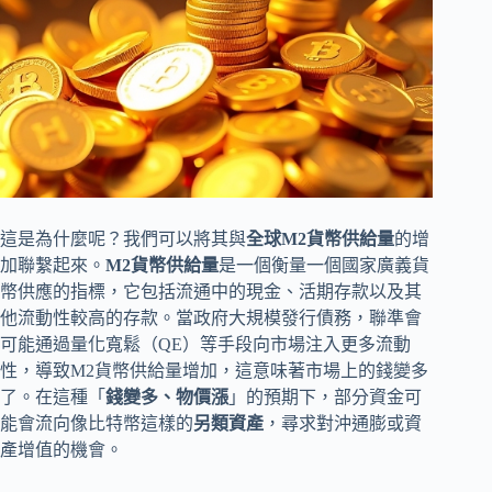
這是為什麼呢？我們可以將其與
全球M2貨幣供給量
的增
加聯繫起來。
M2貨幣供給量
是一個衡量一個國家廣義貨
幣供應的指標，它包括流通中的現金、活期存款以及其
他流動性較高的存款。當政府大規模發行債務，聯準會
可能通過量化寬鬆（QE）等手段向市場注入更多流動
性，導致M2貨幣供給量增加，這意味著市場上的錢變多
了。在這種「
錢變多、物價漲
」的預期下，部分資金可
能會流向像比特幣這樣的
另類資產
，尋求對沖通膨或資
產增值的機會。