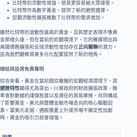
比特幣的流動性增強，使其更容易被大眾接受。
比特幣作為數字黃金，提供了新的避險選擇。
宏觀流動性擴張推動了比特幣的需求增加。
雖然比特幣的波動性遠高於黃金，且其歷史表現不像黃
金那樣久遠，但在當前的宏觀環境下，它的確展現出與
美國債務擴張和全球流動性增加存在
正向關聯
的潛力。
這為我們觀察資產多元化配置提供了新的視角。
總結與投資免責聲明
綜合來看，黃金在當前錯綜複雜的宏觀經濟環境下，其
避險特性
顯得尤為突出。川普政府的財政擴張政策、聯
準會對數據的謹慎態度以及潛在的貿易摩擦，共同構成
了影響黃金、美元與整體金融市場走向的核心驅動因
素。當美元走弱、通膨擔憂上升或市場不確定性加劇
時，黃金的吸引力就會增強。