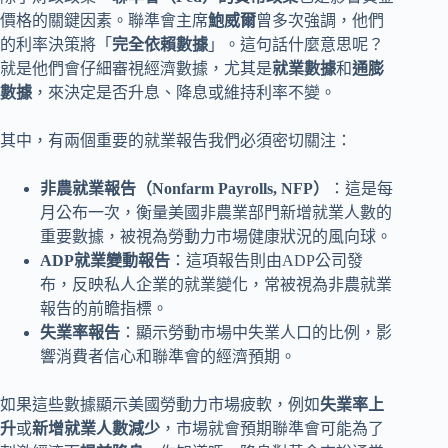
價格的關鍵因素。聯準會主席
鮑威爾
曾多次強調，他們
的利率決策將「
完全依賴數據
」。這句話什麼意思呢？
就是他們會仔細審視經濟數據，尤其是
就業數據
和
通膨
數據
，來決定是否升息、降息或維持利率不變。
其中，有兩個重要的就業報告我們必須密切關注：
非農就業報告（Nonfarm Payrolls, NFP）
：這是每
月公布一次，衡量美國非農業部門新增就業人數的
重要數據，被視為勞動力市場健康狀況的風向球。
ADP就業變動報告
：這項報告則由ADP公司發
布，反映私人企業的就業變化，常被視為非農就業
報告的前瞻指標。
失業率報告
：顯示勞動市場中失業人口的比例，影
響消費者信心和聯準會的經濟預期。
如果這些數據顯示美國勞動力市場疲軟，例如
失業率上
升
或
新增就業人數減少
，市場就會預期聯準會可能為了