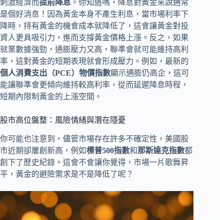
刺激經濟而
提前降息
。你知道嗎，降息對黃金來說通常
是個好消息！因為黃金本身不產生利息，當市場利率下
降時，持有黃金的機會成本就降低了，這會讓黃金對投
資人更具吸引力，進而支撐黃金價格上漲。反之，如果
就業數據強勁，通膨壓力又高，聯準會就可能維持高利
率，這對黃金的短期表現就會形成壓力。例如，最新的
個人消費支出（PCE）物價指數
顯示通膨仍高企，這可
能讓聯準會更傾向維持較高利率，從而延遲降息時程，
短期內限制黃金的上漲空間。
股市高位盤整：風險情緒與潛在隱憂
你可能也注意到，儘管市場存在許多不確定性，美國股
市近期卻屢創新高，例如
標普500指數
和
那斯達克指數
都
創下了歷史紀錄。這會不會讓你覺得，市場一片歌舞昇
平，黃金的避險需求是不是降低了呢？