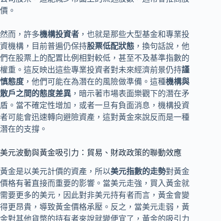
價。
然而，許多
機構投資者
，也就是那些大型基金和專業投
資機構，目前普遍仍保持
股票低配狀態
，換句話說，他
們在股票上的配置比例相對較低，甚至不及基準指數的
權重。這反映出這些專業投資者對未來經濟前景仍持
謹
慎態度
，他們可能在為潛在的風險做準備。這種
機構與
散戶之間的態度差異
，暗示著市場表面樂觀下的潛在矛
盾。當不確定性增加，或者一旦有負面消息，機構投資
者可能會迅速轉向避險資產，這對黃金來說反而是一種
潛在的支撐。
美元波動與黃金吸引力：貿易、財政政策的聯動效應
黃金是以美元計價的資產，所以
美元指數的走勢
對黃金
價格有著直接而重要的影響。當美元走強，買入黃金就
需要更多的美元，因此對非美元持有者而言，黃金會變
得更昂貴，導致黃金價格承壓。反之，當美元走弱，黃
金對其他貨幣的持有者來說就變便宜了，黃金的吸引力