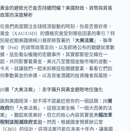
黃金的避險光芒能否持續閃耀？美國財政、貨幣與貿易
政策的深度解析
在我們高度關注全球經濟脈動的時刻，你是否曾好奇，
黃金（XAU/USD）的價格究竟受到哪些因素的牽引？特
別是近期美國總統川普即將簽署的「
大美法案
」、聯準
會（Fed）的貨幣政策走向，以及即將公布的關鍵就業數
據，這些看似複雜的宏觀事件，其實都緊密交織在一
起，共同影響著黃金、美元乃至整個金融市場的波動。
今天，就讓我們一起來拆解這些關鍵要素，看看它們如
何牽動黃金的命運，以及背後潛藏的投資機會與風險。
川普「大美法案」：赤字飆升與黃金避險地位強化
說到美國經濟，就不得不提最近很夯的一個話題：
川普
政府
的「大美法案」。這個法案全稱「一個大而美的法
案」，聽起來很美好，但它的核心內容其實是
大幅改革
稅制並削減政府支出
。然而，根據國會預算辦公室
（CBO）的估計，這項法案可能在未來十年內，讓美國