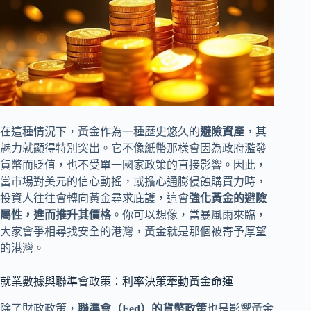
在這種情況下，黃金作為一種歷史悠久的
避險資產
，其
魅力就顯得特別突出。它不像紙幣那樣會因為政府濫發
貨幣而貶值，也不受單一國家政策的直接影響。因此，
當市場對美元的信心動搖，或擔心通膨侵蝕購買力時，
投資人往往會轉向黃金尋求庇護，這會
強化黃金的避險
屬性，進而推升其價格
。你可以想像，當暴風雨來臨，
大家會爭相尋找安全的港灣，黃金就是那個被寄予厚望
的港灣。
就業數據與聯準會政策：利率決策牽動黃金命運
除了財政政策，
聯準會（Fed）的貨幣政策
也是影響黃金