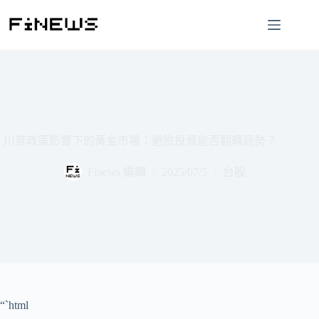
跳
至
主
要
內
容
川普政策影響下的黃金市場：避險投資能否翻轉局勢？
Finews 編輯
2025/07/5
台股
“`html