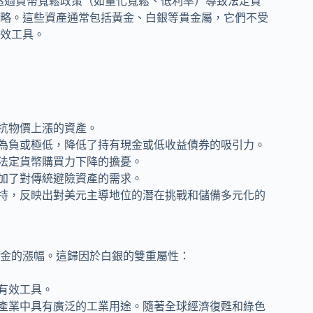
中央銀行透過貨幣寬鬆政策（如量化寬鬆、低利率）導致法定貨
略。這些資產通常包括黃金、白銀等貴金屬，它們不受
效工具。
抗物價上漲的資產。
為負或極低，降低了持有現金或低收益債券的吸引力。
法定貨幣購買力下降的擔憂。
加了對傳統避險資產的需求。
持，反映出對美元主導地位的潛在挑戰和儲備多元化的
黃金的漲幅。這歸因於白銀的雙重屬性：
有效工具。
產業中具有廣泛的工業用途。隨著全球經濟復甦和綠色