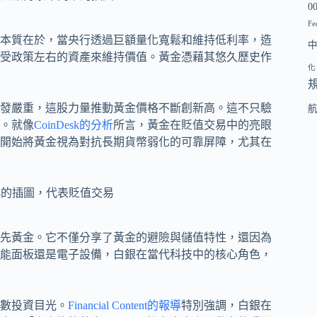
0
Fe
的本質在於，當央行透過巨額量化寬鬆和維持低利率，造
受政策左右的資產來維持價值。黃金憑藉其悠久歷史作
化
發嚴重，這股力量推動黃金價格不斷創新高。這不只驗
。就像
CoinDesk的分析
所言，黃金在貶值交易中的亮眼
開始將黃金視為對抗長期貨幣弱化的可靠屏障，尤其在
領先黃金。它不僅分享了黃金的避險與儲值特性，還因為
能面板還是電子設備，白銀在當代科技中的核心角色，
數投資目光。
Financial Content的報導
特別強調，白銀在