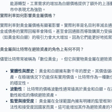
能源轉型，工業需求的增加為白銀價格提供了額外的上漲動
市中表現尤為強勁。
實際利率如何影響貴金屬價格？
實際利率對貴金屬價格有顯著影響。實際利率是名目利率減去通
金或債券的實際回報率會降低，甚至會因通膨而導致購買力受損
（如黃金和白銀）的吸引力會大大增加，因為它們能更好地抵禦
貴金屬與比特幣在避險資產的角色上有何不同？
儘管比特幣常被稱為「數位黃金」，但它與實物貴金屬在避險資
實體性與歷史：
黃金和白銀擁有數千年的歷史，其價值儲
產，在極端情況下仍能保有實用價值。比特幣作為一種數
的穩定性。
波動性：
比特幣的價格波動性通常遠高於黃金和白銀。在
動性較低的傳統避險資產。
監管與接受度：
貴金屬在全球範圍內擁有明確的監管框架
法性和接受度因國家而異，這可能增加其作為避險資產的