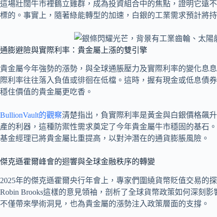
這場壯闊牛市裡鶴立雞群，成為投資組合中的焦點，證明它遠不
標的。事實上，隨著綠能轉型的加速，白銀的工業需求預計將持
通膨避險與實際利率：貴金屬上漲的雙引擎
貴金屬今年強勢的漲勢，與全球通脹壓力及實際利率的變化息息
際利率往往落入負值或徘徊在低檔。這時，握有現金或低息債券
穩住價值的貴金屬更吃香。
BullionVault的觀察
清楚指出，負實際利率是黃金與白銀價格飆升
產的利器，這種防禦性需求奠定了今年貴金屬牛市穩固的基石。
基金經理已將貴金屬比重提高，以對沖潛在的通貨膨脹風險。
傑克遜霍爾峰會的迴響與全球金融秩序的轉變
2025年的傑克遜霍爾央行年會上，專家們圍繞貨幣貶值交易的
Robin Brooks這樣的意見領袖，剖析了全球貨幣政策如何
不僅帶來學術洞見，也為貴金屬的漲勢注入政策層面的支撐。