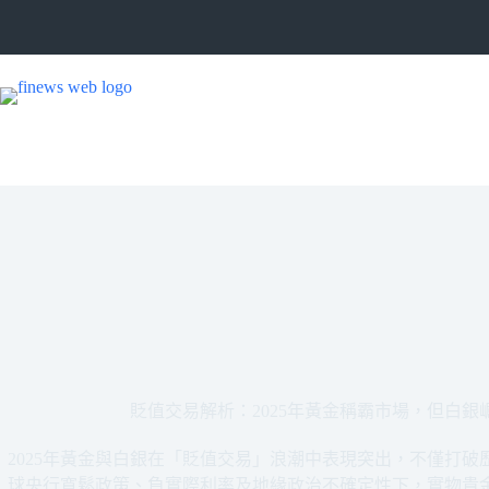
跳
至
主
要
內
容
貶值交易解析：2025年黃金稱霸市場，但白
2025年黃金與白銀在「貶值交易」浪潮中表現突出，不僅打
球央行寬鬆政策、負實際利率及地緣政治不確定性下，實物貴