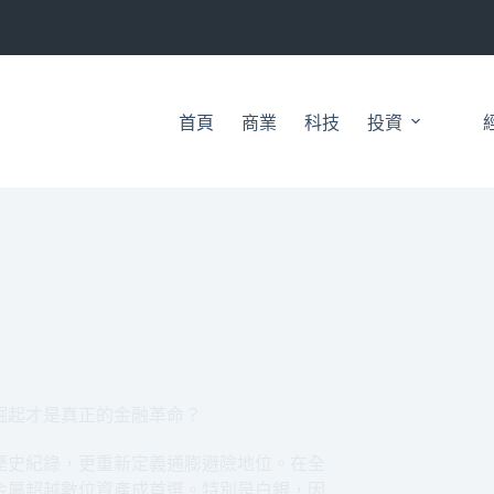
首頁
商業
科技
投資
銀崛起才是真正的金融革命？
破歷史紀錄，更重新定義通膨避險地位。在全
金屬超越數位資產成首選。特別是白銀，因