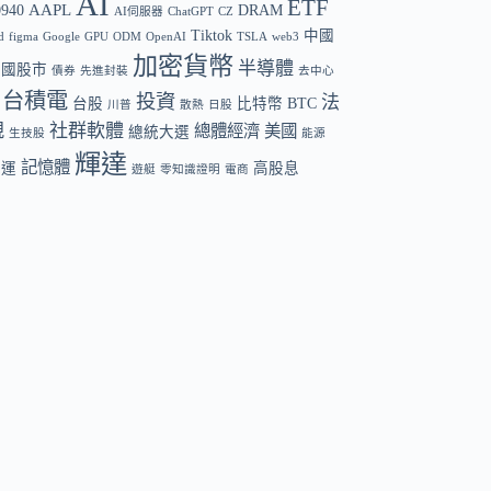
AI
ETF
AAPL
0940
DRAM
AI伺服器
ChatGPT
CZ
Tiktok
中國
d
figma
Google
GPU
ODM
OpenAI
TSLA
web3
加密貨幣
半導體
中國股市
債券
先進封裝
去中心
台積電
投資
法
台股
比特幣 BTC
川普
散熱
日股
規
社群軟體
總體經濟
美國
總統大選
生技股
能源
輝達
記憶體
航運
高股息
遊艇
零知識證明
電商