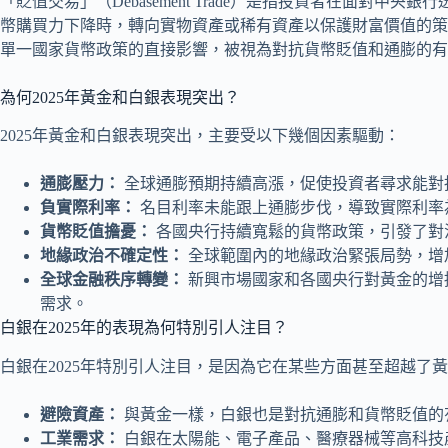
「貶值交易」（Debasement Trade）是指投資者在面對
幣購買力下降時，轉向實物資產或稀有資產以保護財富價值的策
單一國家貨幣政策的直接影響，被視為對抗貨幣貶值和通膨的有
為何2025年黃金和白銀表現突出？
2025年黃金和白銀表現突出，主要受以下幾個因素驅動：
通膨壓力：
全球通膨預期持續高漲，促使投資者尋求能對
負實際利率：
名目利率未能跟上通膨步伐，導致實際利率
貨幣貶值擔憂：
各國央行持續寬鬆的貨幣政策，引發了對
地緣政治不確定性：
全球範圍內的地緣政治緊張局勢，增
全球金融秩序轉變：
新興市場國家和各國央行對黃金的增
需求。
白銀在2025年的表現為何特別引人注目？
白銀在2025年特別引人注目，是因為它在某些方面甚至超越了
避險資產：
與黃金一樣，白銀也是對抗通膨和貨幣貶值的
工業需求：
白銀在太陽能、電子產品、醫療器械等高科技