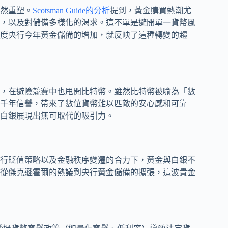
然重塑。
Scotsman Guide的分析
提到，黃金購買熱潮尤
，以及對儲備多樣化的渴求。這不單是避開單一貨幣風
度央行今年黃金儲備的增加，就反映了這種轉變的趨
的，在避險競賽中也甩開比特幣。雖然比特幣被喻為「數
千年信譽，帶來了數位貨幣難以匹敵的安心感和可靠
白銀展現出無可取代的吸引力。
央行貶值策略以及金融秩序變遷的合力下，黃金與白銀不
從傑克遜霍爾的熱議到央行黃金儲備的擴張，這波貴金