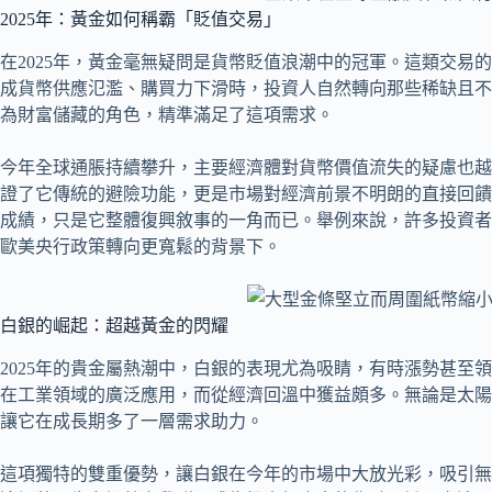
2025年：黃金如何稱霸「貶值交易」
在2025年，黃金毫無疑問是貨幣貶值浪潮中的冠軍。這類交易
成貨幣供應氾濫、購買力下滑時，投資人自然轉向那些稀缺且不
為財富儲藏的角色，精準滿足了這項需求。
今年全球通脹持續攀升，主要經濟體對貨幣價值流失的疑慮也越
證了它傳統的避險功能，更是市場對經濟前景不明朗的直接回饋
成績，只是它整體復興敘事的一角而已。舉例來說，許多投資者
歐美央行政策轉向更寬鬆的背景下。
白銀的崛起：超越黃金的閃耀
2025年的貴金屬熱潮中，白銀的表現尤為吸睛，有時漲勢甚至
在工業領域的廣泛應用，而從經濟回溫中獲益頗多。無論是太陽
讓它在成長期多了一層需求助力。
這項獨特的雙重優勢，讓白銀在今年的市場中大放光彩，吸引無