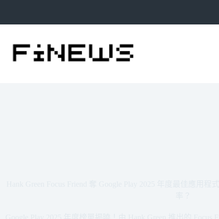
跳
至
主
要
內
容
Hank Green Focus Friend 奪 Google Play 202
率？
Google Play 2025 年度榜單揭曉！由 Hank Green 推出的 F