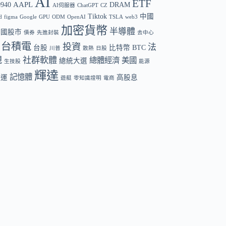
AI
ETF
AAPL
0940
DRAM
AI伺服器
ChatGPT
CZ
Tiktok
中國
d
figma
Google
GPU
ODM
OpenAI
TSLA
web3
加密貨幣
半導體
中國股市
債券
先進封裝
去中心
台積電
投資
法
台股
比特幣 BTC
川普
散熱
日股
規
社群軟體
總體經濟
美國
總統大選
生技股
能源
輝達
記憶體
航運
高股息
遊艇
零知識證明
電商