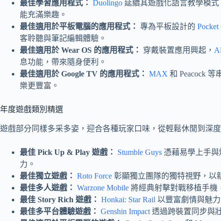
最佳學習應用程式：
Duolingo
延續其遊戲化語言教學模式
能充滿樂趣。
最佳適用於平板電腦的應用程式：
專為平板設計的
Pocket 
客聆聽與筆記編輯體驗。
最佳適用於 Wear OS 的應用程式：
穿戴裝置應用興起，
Al
息功能，帶來隨身便利。
最佳適用於 Google TV 的應用程式：
MAX
和 Peacock
樂更豐富。
年度遊戲類別精選
遊戲部分同樣多采多姿，迎合各種玩家口味，從輕鬆休閒到深度
最佳 Pick Up & Play 遊戲：
Stumble Guys
憑藉易學上手與
力。
最佳獨立遊戲：
Roto Force
彰顯獨立團隊的獨特視野，以
最佳多人遊戲：
Warzone Mobile
將經典射擊對戰移植手機
最佳 Story Rich 遊戲：
Honkai: Star Rail
以豐富劇情與魅力
最佳多平台體驗遊戲：
Genshin Impact
透過跨裝置同步與