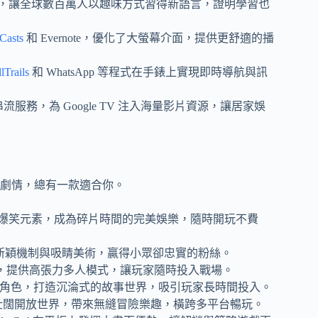
，讓全球數百萬人以趣味方式習得新語言，證明學習也
Casts
和 Evernote，優化了大螢幕介面，提供更舒適的播
lTrails
和 WhatsApp 等程式在手錶上實現即時導航與訊
 等串流服務，為 Google TV 注入海量影片資源，讓居家娛
劇情，總有一款適合你。
爆笑元素，成為碎片時間的完美娛樂，隨時開玩不費
新穎機制與吸睛美術，贏得小眾卻忠實的粉絲。
，提供高張力多人模式，讓玩家隨時投入戰場。
角色，打造沉淪式的故事世界，吸引玩家長時間投入。
壯闊開放世界，帶來無縫冒險樂趣，橫跨多平台暢玩。