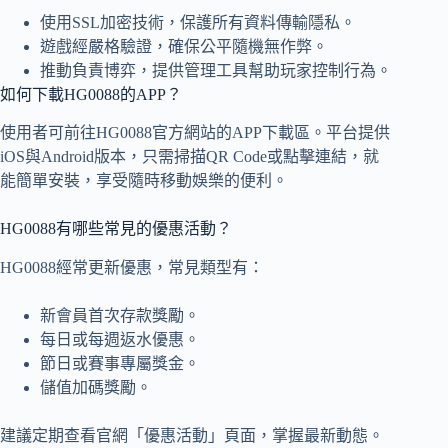
使用SSL加密技術，保護所有資料傳輸隱私。
遊戲經嚴格驗證，確保公平隨機無作弊。
推動負責博弈，提供管理工具幫助玩家控制行為。
如何下載HG0088的APP？
使用者可前往HG0088官方網站的APP下載區。平台提供
iOS與Android版本，只需掃描QR Code或點擊連結，就
能簡單安裝，享受隨時移動娛樂的便利。
HG0088有哪些常見的優惠活動？
HG0088經常更新優惠，常見類型有：
新會員首次存款獎勵。
每日或每週返水優惠。
節日或賽事專屬獎金。
儲值加碼獎勵。
建議定期查看官網「優惠活動」頁面，掌握最新動態。