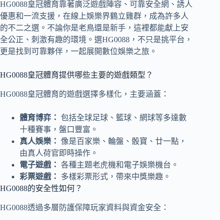
HG0088皇冠體育靠著廣泛遊戲陣容、可靠安全網、誘人
優惠和一流支援，在線上娛樂界鶴立雞群，成為許多人
的不二之選。不論你是老鳥還是新手，這裡都能獻上安
全公正、刺激有趣的環境。選HG0088，不只是挑平台，
更是找到可靠夥伴，一起展開數位娛樂之旅。
HG0088皇冠體育提供哪些主要的遊戲類型？
HG0088皇冠體育的遊戲選擇多樣化，主要涵蓋：
體育博弈：
包括全球足球、籃球、網球等多達數
十種賽事，盤口豐富。
真人娛樂：
像是百家樂、輪盤、骰寶、廿一點，
由真人荷官即時操作。
電子遊戲：
各種主題老虎機和電子娛樂機台。
彩票遊戲：
多樣彩票形式，帶來中獎樂趣。
HG0088的安全性如何？
HG0088透過多層防護保障玩家資料與資金安全：