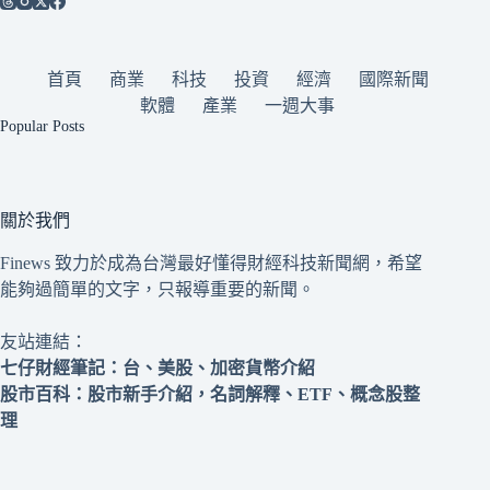
首頁
商業
科技
投資
經濟
國際新聞
軟體
產業
一週大事
Popular Posts
關於我們
Finews 致力於成為台灣最好懂得財經科技新聞網，希望
能夠過簡單的文字，只報導重要的新聞。
友站連結：
七仔財經筆記
：台、美股、加密貨幣介紹
股市百科
：股市新手介紹，名詞解釋、ETF、概念股整
理