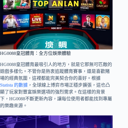
HG0088皇冠體育：全方位娛樂體驗
HG0088皇冠體育最吸引人的地方，就是它那無可匹敵的
遊戲多樣化。不管你是熱衷追蹤體育賽事，還是喜歡賭
場的經典氛圍，這裡都能完美契合你的喜好。根據
Statista 的數據
，全球線上博弈市場正穩步擴張，這也凸
顯了玩家對豐富娛樂選項的強烈需求。在這樣的背景
下，HG0088不斷更新內容，讓每位使用者都能找到專屬
的樂趣來源。