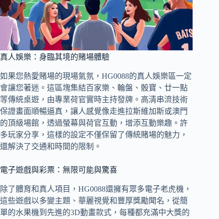
真人娛樂：身臨其境的賭場體驗
如果您熱愛賭場的現場氣氛，HG0088的真人娛樂區一定
會讓您著迷。這區塊集結百家樂、輪盤、骰寶、廿一點
等傳統桌遊，由專業荷官實時主持發牌。高清串流技術
保證畫面順暢逼真，讓人感覺像走進拉斯維加斯或澳門
的頂級場館，透過螢幕與荷官互動，增添互動樂趣。許
多玩家分享，這樣的設定不僅保留了傳統賭場的魅力，
還解決了交通和時間的限制。
電子遊戲與彩票：無限可能與驚喜
除了體育和真人項目，HG0088還擁有眾多電子老虎機，
這些遊戲以多變主題、華麗視覺和豐厚獎勵聞名，從簡
單的水果機到先進的3D動畫款式，每種都充滿中大獎的