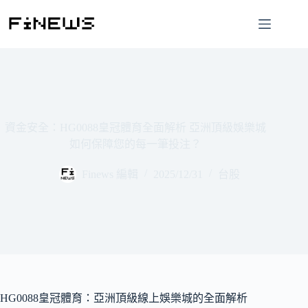
跳
至
主
要
內
容
資金安全：HG0088皇冠體育全面解析 亞洲頂級娛樂城
如何保障您的每一筆投注？
Finews 編輯
2025/12/31
台股
HG0088皇冠體育：亞洲頂級線上娛樂城的全面解析