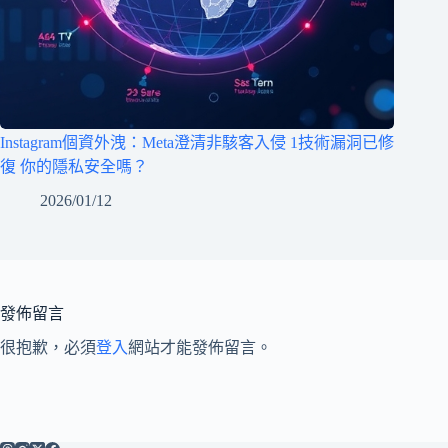
Instagram個資外洩：Meta澄清非駭客入侵 1技術漏洞已修
復 你的隱私安全嗎？
2026/01/12
發佈留言
很抱歉，必須
登入
網站才能發佈留言。