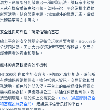
潛力。彩票部分則帶來另一種輕鬆玩法，讓玩家小額投
入就有機會獲得高額回報。舉例來說，平台常推出聯動
彩票活動，結合節慶主題，增加額外的驚喜元素，讓娛
樂體驗更豐富多層次。
安全性與可靠性：玩家信賴的基石
線上平台的安全與穩定是每位玩家首要考量，HG0088充
分認同這點，因此大力投資建置堅實防護體系，全面守
護使用者的資金和隱私。
嚴格的資安技術與公平機制
HG0088引進頂尖加密方法，例如SSL資料加密，確保所
有傳輸過程絕對保密。這包括個人資訊、交易紀錄和財
務活動，都免於外部入侵。平台上的每款遊戲皆經獨立
機構嚴格審核，保證隨機公正，排除任何操縱可能，營
造透明環境。關於線上交易安全，
CISA（美國網路安全
和基礎設施安全局）
建議選擇信譽良好的平台，
HG0088正是這樣的典範。